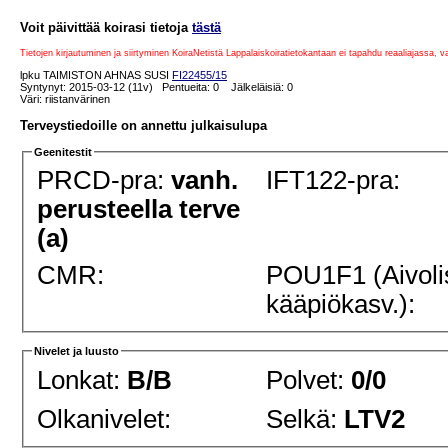
Voit päivittää koirasi tietoja
tästä
Tietojen kirjautuminen ja siirtyminen KoiraNetistä Lappalaiskoiratietokantaan ei tapahdu reaaliajassa, 
lpku TAIMISTON AHNAS SUSI
FI22455/15
Syntynyt: 2015-03-12 (11v) Pentueita: 0 Jälkeläisiä: 0
Väri: riistanvärinen
Terveystiedoille on annettu julkaisulupa
Geenitestit
PRCD-pra:
vanh.
IFT122-pra:
perusteella terve
(a)
CMR:
POU1F1 (Aivoli
kääpiökasv.):
Nivelet ja luusto
Lonkat:
B/B
Polvet:
0/0
Olkanivelet:
Selkä:
LTV2