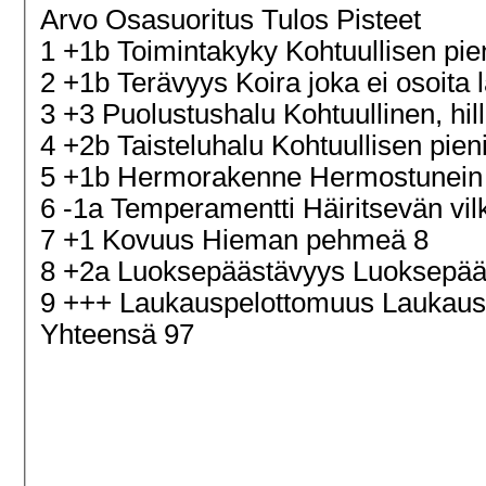
Arvo Osasuoritus Tulos Pisteet
1 +1b Toimintakyky Kohtuullisen pie
2 +1b Terävyys Koira joka ei osoita 
3 +3 Puolustushalu Kohtuullinen, hill
4 +2b Taisteluhalu Kohtuullisen pien
5 +1b Hermorakenne Hermostunein
6 -1a Temperamentti Häiritsevän vi
7 +1 Kovuus Hieman pehmeä 8
8 +2a Luoksepäästävyys Luoksepääs
9 +++ Laukauspelottomuus Laukau
Yhteensä 97