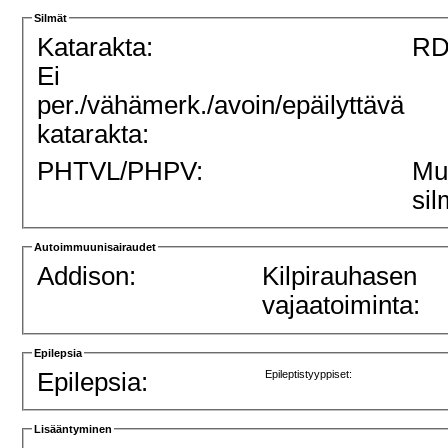
Silmät
Katarakta:
RD
Ei
per./vähämerk./avoin/epäilyttävä
katarakta:
PHTVL/PHPV:
Mu
sil
Autoimmuunisairaudet
Addison:
Kilpirauhasen
vajaatoiminta:
Epilepsia
Epilepsia:
Epileptistyyppiset:
Lisääntyminen