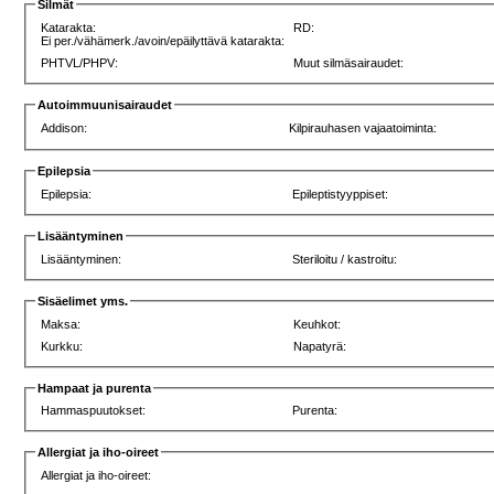
Silmät
Katarakta:
RD:
Ei per./vähämerk./avoin/epäilyttävä katarakta:
PHTVL/PHPV:
Muut silmäsairaudet:
Autoimmuunisairaudet
Addison:
Kilpirauhasen vajaatoiminta:
Epilepsia
Epilepsia:
Epileptistyyppiset:
Lisääntyminen
Lisääntyminen:
Steriloitu / kastroitu:
Sisäelimet yms.
Maksa:
Keuhkot:
Kurkku:
Napatyrä:
Hampaat ja purenta
Hammaspuutokset:
Purenta:
Allergiat ja iho-oireet
Allergiat ja iho-oireet: