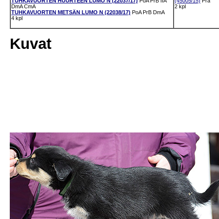
TUHKAVUORTEN HUURTEEN LUMO N (22037/17)
PoA
PrB
IfA
(45005/15)
Pra
DmA
CmA
2 kpl
TUHKAVUORTEN METSÄN LUMO N (22038/17)
PoA
PrB
DmA
4 kpl
Kuvat