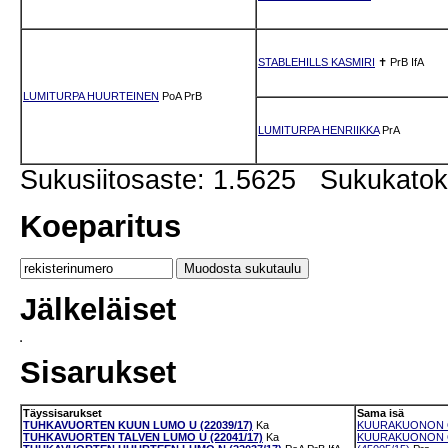
STABLEHILLS KASMIRI
✝
PrB
IfA
LUMITURPA HUURTEINEN
PoA
PrB
LUMITURPA HENRIIKKA
PrA
Sukusiitosaste: 1.5625 Sukukato
Koeparitus
Jälkeläiset
Sisarukset
Täyssisarukset
Sama isä
TUHKAVUORTEN KUUN LUMO U (22039/17)
Ka
KUURAKUONON Ö
TUHKAVUORTEN TALVEN LUMO U (22041/17)
Ka
KUURAKUONON Ö