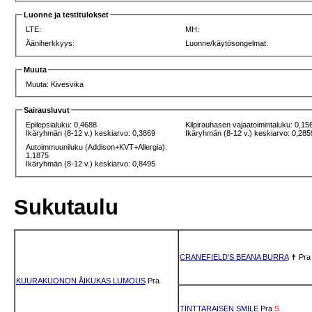
Luonne ja testitulokset
LTE:
MH:
Ääniherkkyys:
Luonne/käytösongelmat:
Muuta
Muuta: Kivesvika
Sairausluvut
Epilepsialuku: 0,4688
Kilpirauhasen vajaatoimintaluku: 0,15
Ikäryhmän (8-12 v.) keskiarvo: 0,3869
Ikäryhmän (8-12 v.) keskiarvo: 0,285
Autoimmuuniluku (Addison+KVT+Allergia):
1,1875
Ikäryhmän (8-12 v.) keskiarvo: 0,8495
Sukutaulu
CRANEFIELD'S BEANA BURRA
✝
Pra
KUURAKUONON ÅIKUKAS LUMOUS
Pra
TINTTARAISEN SMILE
Pra
S