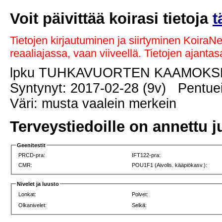
Voit päivittää koirasi tietoja
t
Tietojen kirjautuminen ja siirtyminen KoiraN
reaaliajassa, vaan viiveellä. Tietojen ajant
lpku TUHKAVUORTEN KAAMOK
Syntynyt: 2017-02-28 (9v) Pentuei
Väri: musta vaalein merkein
Terveystiedoille on annettu j
Geenitestit
PRCD-pra:
IFT122-pra:
CMR:
POU1F1 (Aivolis. kääpiökasv.):
Nivelet ja luusto
Lonkat:
Polvet:
Olkanivelet:
Selkä: