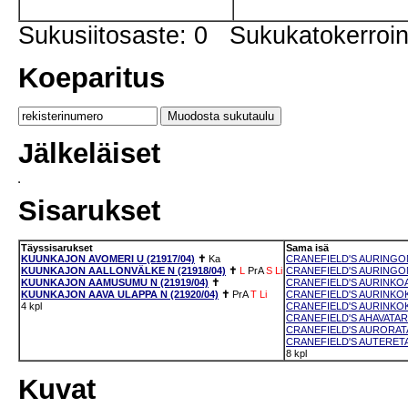
Sukusiitosaste: 0 Sukukatokerro
Koeparitus
Jälkeläiset
Sisarukset
Täyssisarukset
Sama isä
KUUNKAJON AVOMERI U (21917/04)
✝
Ka
CRANEFIELD'S AURINGON
KUUNKAJON AALLONVÄLKE N (21918/04)
✝
L
PrA
S
Li
CRANEFIELD'S AURINGON
KUUNKAJON AAMUSUMU N (21919/04)
✝
CRANEFIELD'S AURINKOAM
KUUNKAJON AAVA ULAPPA N (21920/04)
✝
PrA
T
Li
CRANEFIELD'S AURINKOKI
4 kpl
CRANEFIELD'S AURINKOKV
CRANEFIELD'S AHAVATAR 
CRANEFIELD'S AURORATA
CRANEFIELD'S AUTERETAR
8 kpl
Kuvat