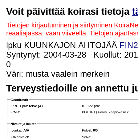
Voit päivittää koirasi tietoja
t
Tietojen kirjautuminen ja siirtyminen KoiraN
reaaliajassa, vaan viiveellä. Tietojen ajant
lpku KUUNKAJON AHTOJÄÄ
FIN2
Syntynyt: 2004-03-28 Kuollut: 201
0
Väri: musta vaalein merkein
Terveystiedoille on annettu j
Geenitestit
PRCD-pra:
terve (A)
IFT122-pra:
CMR:
POU1F1 (Aivolis. kääpiökasv.):
Nivelet ja luusto
Lonkat:
A/A
Polvet:
0/0
Olkanivelet:
Selkä: