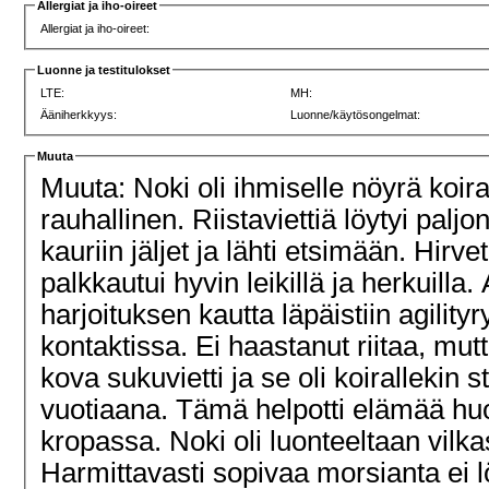
Allergiat ja iho-oireet
Allergiat ja iho-oireet:
Luonne ja testitulokset
LTE:
MH:
Ääniherkkyys:
Luonne/käytösongelmat:
Muuta
Muuta: Noki oli ihmiselle nöyrä koira 
rauhallinen. Riistaviettiä löytyi palj
kauriin jäljet ja lähti etsimään. Hirve
palkkautui hyvin leikillä ja herkuilla
harjoituksen kautta läpäistiin agility
kontaktissa. Ei haastanut riitaa, mutta
kova sukuvietti ja se oli koirallekin
vuotiaana. Tämä helpotti elämää huo
kropassa. Noki oli luonteeltaan vilka
Harmittavasti sopivaa morsianta ei l