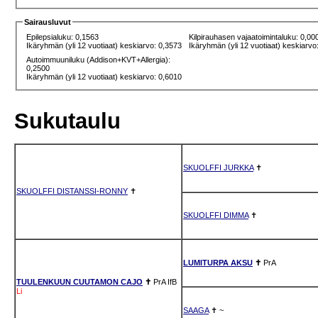
Sairausluvut
Epilepsialuku: 0,1563
Kilpirauhasen vajaatoimintaluku: 0,00
Ikäryhmän (yli 12 vuotiaat) keskiarvo: 0,3573
Ikäryhmän (yli 12 vuotiaat) keskiarvo
Autoimmuuniluku (Addison+KVT+Allergia):
0,2500
Ikäryhmän (yli 12 vuotiaat) keskiarvo: 0,6010
Sukutaulu
SKUOLFFI JURKKA
✝
SKUOLFFI DISTANSSI-RONNY
✝
SKUOLFFI DIMMA
✝
LUMITURPA AKSU
✝
PrA
TUULENKUUN CUUTAMON CAJO
✝
PrA
IfB
Li
SAAGA
✝
~