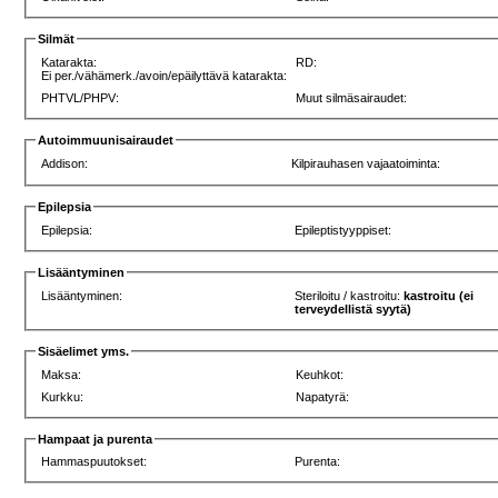
Silmät
Katarakta:
RD:
Ei per./vähämerk./avoin/epäilyttävä katarakta:
PHTVL/PHPV:
Muut silmäsairaudet:
Autoimmuunisairaudet
Addison:
Kilpirauhasen vajaatoiminta:
Epilepsia
Epilepsia:
Epileptistyyppiset:
Lisääntyminen
Lisääntyminen:
Steriloitu / kastroitu:
kastroitu (ei
terveydellistä syytä)
Sisäelimet yms.
Maksa:
Keuhkot:
Kurkku:
Napatyrä:
Hampaat ja purenta
Hammaspuutokset:
Purenta: