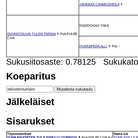
JAHKKAS CAAMOSHEILA
✝
RAIDDOKAS YSKÄ
SUUKKOSUUN TULEN TARINA
✝
PoA
PrA
IfB
CmA
HUKKAPERÄ ALLI
✝
Prb
~
Sukusiitosaste: 0.78125 Sukukat
Koeparitus
Jälkeläiset
Sisarukset
Täyssisarukset
Sama isä
TUHKAVUORTEN TULILEISKU U (21800/14)
✝
PoA
PrB
IfB
CmB
Ka
STABLEHILLS R