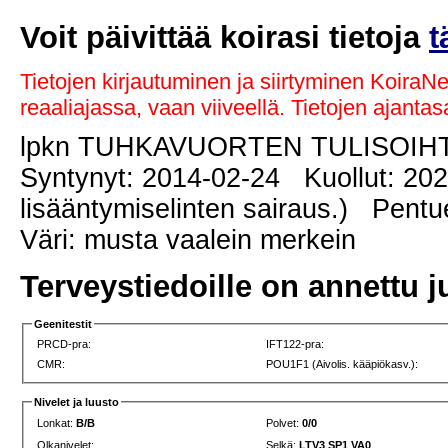
Voit päivittää koirasi tietoja
t
Tietojen kirjautuminen ja siirtyminen KoiraN
reaaliajassa, vaan viiveellä. Tietojen ajant
lpkn TUHKAVUORTEN TULISOI
Syntynyt: 2014-02-24 Kuollut: 2024
lisääntymiselinten sairaus.) Pentu
Väri: musta vaalein merkein
Terveystiedoille on annettu j
Geenitestit
PRCD-pra:
IFT122-pra:
CMR:
POU1F1 (Aivolis. kääpiökasv.):
Nivelet ja luusto
Lonkat:
B/B
Polvet:
0/0
Olkanivelet:
Selkä:
LTV3 SP1 VA0