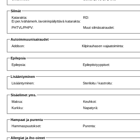
Silmät
Katarakta:
RD:
Ei per./vähämerk./avoin/epäilyttävä katarakta:
PHTVL/PHPV:
Muut silmäsairaudet:
Autoimmuunisairaudet
Addison:
Kilpirauhasen vajaatoiminta:
Epilepsia
Epilepsia:
Epileptistyyppiset:
Lisääntyminen
Lisääntyminen:
Steriloitu / kastroitu:
Sisäelimet yms.
Maksa:
Keuhkot:
Kurkku:
Napatyrä:
Hampaat ja purenta
Hammaspuutokset:
Purenta:
Allergiat ja iho-oireet