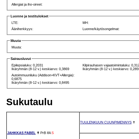
Allergiat ja iho-oireet:
Luonne ja testitulokset
LTE:
MH:
Ääniherkkyys:
Luonne/käytösongelmat:
Muuta
Muuta:
Sairausluvut
Epilepsialuku: 0,2031
Kilpirauhasen vajaatoimintaluku: 0,31
Ikäryhmän (8-12 v.) keskiarvo: 0,3869
Ikäryhmän (8-12 v.) keskiarvo: 0,285
Autoimmuuniluku (Addison+KVT+Allergia):
0,6875
Ikäryhmän (8-12 v.) keskiarvo: 0,8495
Sukutaulu
TUULENKUUN CUUNPIMENNYS
✝
JAHKKAS FABEL
✝
PrB
IfA
S