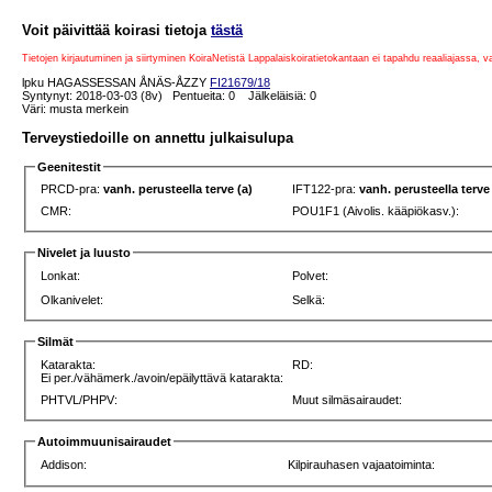
Voit päivittää koirasi tietoja
tästä
Tietojen kirjautuminen ja siirtyminen KoiraNetistä Lappalaiskoiratietokantaan ei tapahdu reaaliajassa, 
lpku HAGASSESSAN ÅNÄS-ÅZZY
FI21679/18
Syntynyt: 2018-03-03 (8v) Pentueita: 0 Jälkeläisiä: 0
Väri: musta merkein
Terveystiedoille on annettu julkaisulupa
Geenitestit
PRCD-pra:
vanh. perusteella terve (a)
IFT122-pra:
vanh. perusteella terve
CMR:
POU1F1 (Aivolis. kääpiökasv.):
Nivelet ja luusto
Lonkat:
Polvet:
Olkanivelet:
Selkä:
Silmät
Katarakta:
RD:
Ei per./vähämerk./avoin/epäilyttävä katarakta:
PHTVL/PHPV:
Muut silmäsairaudet:
Autoimmuunisairaudet
Addison:
Kilpirauhasen vajaatoiminta: