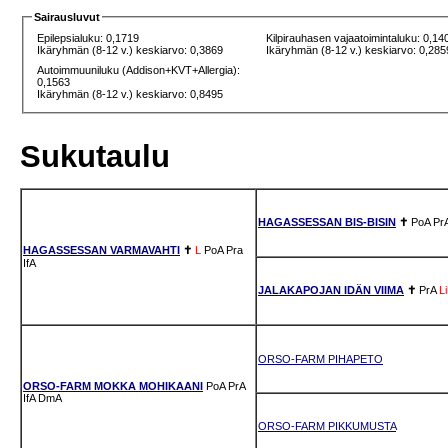
Sairausluvut
Epilepsialuku: 0,1719
Kilpirauhasen vajaatoimintaluku: 0,14
Ikäryhmän (8-12 v.) keskiarvo: 0,3869
Ikäryhmän (8-12 v.) keskiarvo: 0,285
Autoimmuuniluku (Addison+KVT+Allergia):
0,1563
Ikäryhmän (8-12 v.) keskiarvo: 0,8495
Sukutaulu
HAGASSESSAN BIS-BISIN
✝
PoA
Pr
HAGASSESSAN VARMAVAHTI
✝
L
PoA
Pra
IfA
JALAKAPOJAN IDÄN VIIMA
✝
PrA
Li
ORSO-FARM PIHAPETO
ORSO-FARM MOKKA MOHIKAANI
PoA
PrA
IfA
DmA
ORSO-FARM PIKKUMUSTA