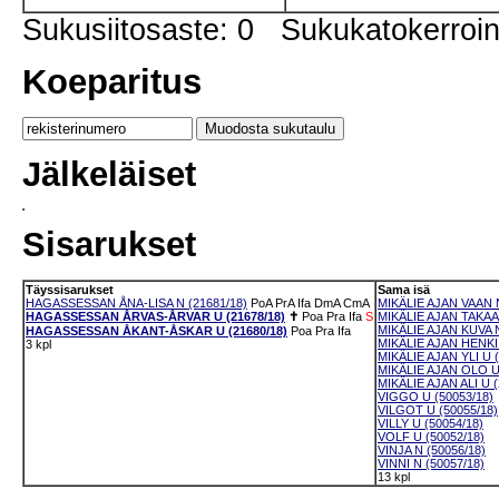
Sukusiitosaste: 0 Sukukatokerro
Koeparitus
Jälkeläiset
Sisarukset
Täyssisarukset
Sama isä
HAGASSESSAN ÅNA-LISA N (21681/18)
PoA
PrA
Ifa
DmA
CmA
MIKÄLIE AJAN VAAN N
HAGASSESSAN ÅRVAS-ÅRVAR U (21678/18)
✝
Poa
Pra
Ifa
S
MIKÄLIE AJAN TAKAA 
MIKÄLIE AJAN KUVA N
HAGASSESSAN ÅKANT-ÅSKAR U (21680/18)
Poa
Pra
Ifa
MIKÄLIE AJAN HENKI 
3 kpl
MIKÄLIE AJAN YLI U (
MIKÄLIE AJAN OLO U 
MIKÄLIE AJAN ALI U (
VIGGO U (50053/18)
VILGOT U (50055/18)
VILLY U (50054/18)
VOLF U (50052/18)
VINJA N (50056/18)
VINNI N (50057/18)
13 kpl