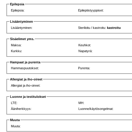
Epilepsia
Epilepsia:
Epileptistyyppiset:
Lisääntyminen
Lisääntyminen:
Steriloitu / kastroitu:
kastroitu
Sisäelimet yms.
Maksa:
Keuhkot:
Kurkku:
Napatyrä:
Hampaat ja purenta
Hammaspuutokset:
Purenta:
Allergiat ja iho-oireet
Allergiat ja iho-oireet:
Luonne ja testitulokset
LTE:
MH:
Ääniherkkyys:
Luonne/käytösongelmat:
Muuta
Muuta: