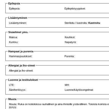
Epilepsia
Epilepsia:
Epileptistyyppiset:
Lisääntyminen
Lisääntyminen:
Steriloitu / kastroitu:
Kastroitu
Sisäelimet yms.
Maksa:
Keuhkot:
Kurkku:
Napatyrä:
Hampaat ja purenta
Hammaspuutokset:
Purenta:
Allergiat ja iho-oireet
Allergiat ja iho-oireet:
Luonne ja testitulokset
LTE:
MH:
Ääniherkkyys:
Luonne/käytösongelmat:
Muuta
Muuta: Ruka on kotioloissa rauhallinen ja aina ihmisille ystävällinen. Toisista koirista e
pysyy.