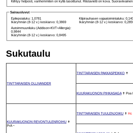
Kiihtyy helposti, vanhemmiten on kyllä tasoittunut. Riistavietti on kova. Suoraviivainen
Sairausluvut
Epilepsialuku: 1,0781
Kilpirauhasen vajaatoimintaluku: 0,14
Ikäryhmän (8-12 v.) keskiarvo: 0,3869
Ikäryhmän (8-12 v.) keskiarvo: 0,285
Autoimmuuniluku (Addison+KVT+Allergia):
0,9844
Ikäryhmän (8-12 v.) keskiarvo: 0,8495
Sukutaulu
TINTTARAISEN PAKKASPEIKKO
✝
TINTTARAISEN OLLIVANDER
KUURAKUONON PIHKASAGA
✝
Poa
TINTTARAISEN TUULENJOIKU
✝
Hc
KUURAKUONON REVONTULENROIHU
✝
PrA
~