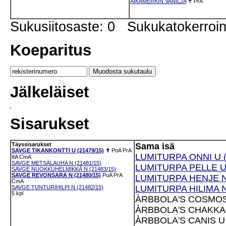
AIKAMERKIN VANILJA
✝
PrA
Sukusiitosaste: 0 Sukukatokerro
Koeparitus
Jälkeläiset
Sisarukset
Täyssisarukset
Sama isä
SAVGE TIKANKONTTI U (21479/15)
✝
PoA
PrA
LUMITURPA ONNI U (
IfA
CmA
SAVGE METSÄLAUHA N (21481/15)
LUMITURPA PELLE U 
SAVGE NUOKKUHELMIKKÄ N (21483/15)
SAVGE REVONSARA N (21480/15)
PoA
PrA
LUMITURPA HENJE N 
CmA
LUMITURPA HILIMA N
SAVGE TUNTURIHILPI N (21482/15)
5 kpl
ÀRBBOLA'S COSMOS 
ÀRBBOLA'S CHAKKA 
ÀRBBOLA'S CANIS U 