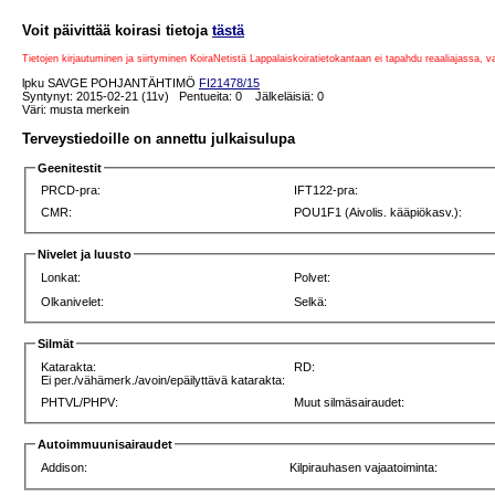
Voit päivittää koirasi tietoja
tästä
Tietojen kirjautuminen ja siirtyminen KoiraNetistä Lappalaiskoiratietokantaan ei tapahdu reaaliajassa, 
lpku SAVGE POHJANTÄHTIMÖ
FI21478/15
Syntynyt: 2015-02-21 (11v) Pentueita: 0 Jälkeläisiä: 0
Väri: musta merkein
Terveystiedoille on annettu julkaisulupa
Geenitestit
PRCD-pra:
IFT122-pra:
CMR:
POU1F1 (Aivolis. kääpiökasv.):
Nivelet ja luusto
Lonkat:
Polvet:
Olkanivelet:
Selkä:
Silmät
Katarakta:
RD:
Ei per./vähämerk./avoin/epäilyttävä katarakta:
PHTVL/PHPV:
Muut silmäsairaudet:
Autoimmuunisairaudet
Addison:
Kilpirauhasen vajaatoiminta: