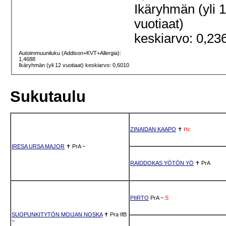
Ikäryhmän (yli 
vuotiaat)
keskiarvo: 0,23
Autoimmuuniluku (Addison+KVT+Allergia):
1,4688
Ikäryhmän (yli 12 vuotiaat) keskiarvo: 0,6010
Sukutaulu
ZINAIDAN KAAPO
✝
Hc
IRESA URSA MAJOR
✝
PrA
~
RAIDDOKAS YÖTÖN YÖ
✝
PrA
PIIRTO
PrA
~
S
SUOPUNKITYTÖN MOIJAN NOSKA
✝
Pra
IfB
~