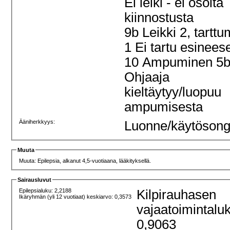
Ei leiki - ei osoita
kiinnostusta
9b Leikki 2, tartt
1 Ei tartu esinee
10 Ampuminen 5
Ohjaaja
kieltäytyy/luopuu
ampumisesta
Ääniherkkyys:
Luonne/käytösong
Muuta
Muuta: Epilepsia, alkanut 4,5-vuotiaana, lääkityksellä.
Sairausluvut
Epilepsialuku: 2,2188
Kilpirauhasen
Ikäryhmän (yli 12 vuotiaat) keskiarvo: 0,3573
vajaatoimintalu
0,9063