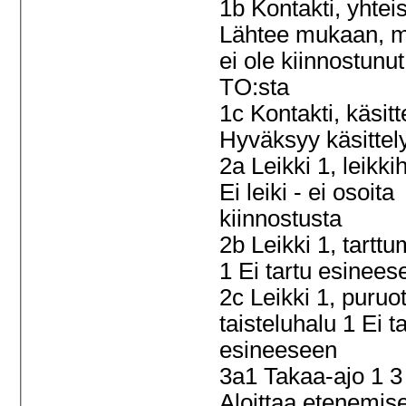
1b Kontakti, yhtei
Lähtee mukaan, m
ei ole kiinnostunut
TO:sta
1c Kontakti, käsitt
Hyväksyy käsitte
2a Leikki 1, leikki
Ei leiki - ei osoita
kiinnostusta
2b Leikki 1, tartt
1 Ei tartu esinee
2c Leikki 1, puruot
taisteluhalu 1 Ei t
esineeseen
3a1 Takaa-ajo 1 3
Aloittaa etenemis