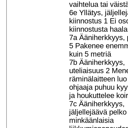
vaihtelua tai väis
6e Yllätys, jäljell
kiinnostus 1 Ei os
kiinnostusta haala
7a Ääniherkkyys, 
5 Pakenee enem
kuin 5 metriä
7b Ääniherkkyys,
uteliaisuus 2 Men
räminälaitteen luo
ohjaaja puhuu ky
ja houkuttelee ko
7c Ääniherkkyys,
jäljellejäävä pelko
minkäänlaisia