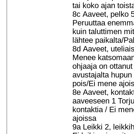
tai koko ajan tois
8c Aaveet, pelko 
Peruuttaa enemm
kuin taluttimen mit
lähtee paikalta/P
8d Aaveet, uteliai
Menee katsomaan
ohjaaja on ottanut
avustajalta hupun
pois/Ei mene ajoi
8e Aaveet, kontakt
aaveeseen 1 Torj
kontaktia / Ei men
ajoissa
9a Leikki 2, leikki