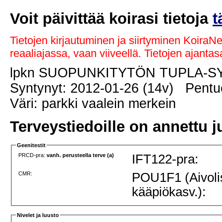
Voit päivittää koirasi tietoja
t
Tietojen kirjautuminen ja siirtyminen KoiraN
reaaliajassa, vaan viiveellä. Tietojen ajant
lpkn SUOPUNKITYTÖN TUPLA-
Syntynyt: 2012-01-26 (14v) Pentue
Väri: parkki vaalein merkein
Terveystiedoille on annettu j
Geenitestit
PRCD-pra:
vanh. perusteella terve (a)
IFT122-pra:
CMR:
POU1F1 (Aivoli
kääpiökasv.):
Nivelet ja luusto