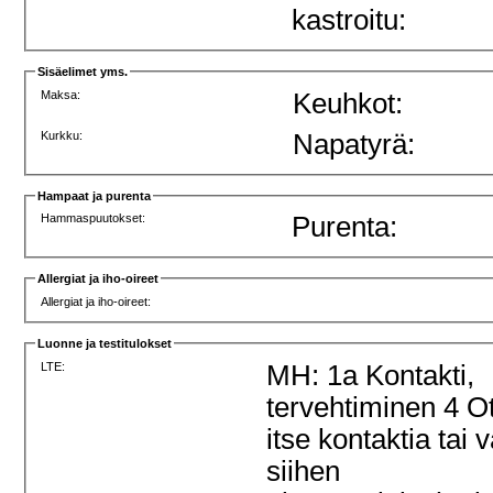
kastroitu:
Sisäelimet yms.
Maksa:
Keuhkot:
Kurkku:
Napatyrä:
Hampaat ja purenta
Hammaspuutokset:
Purenta:
Allergiat ja iho-oireet
Allergiat ja iho-oireet:
Luonne ja testitulokset
LTE:
MH: 1a Kontakti,
tervehtiminen 4 O
itse kontaktia tai 
siihen