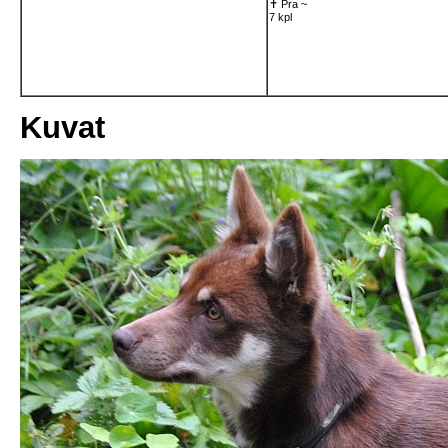
✝
Pra
~
7 kpl
Kuvat