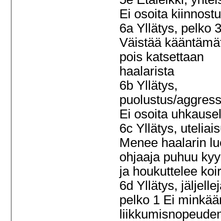
Ei osoita kiinnost
6a Yllätys, pelko 
Väistää kääntämä
pois katsettaan
haalarista
6b Yllätys,
puolustus/aggress
Ei osoita uhkause
6c Yllätys, uteliai
Menee haalarin lu
ohjaaja puhuu ky
ja houkuttelee ko
6d Yllätys, jäljell
pelko 1 Ei minkää
liikkumisnopeude