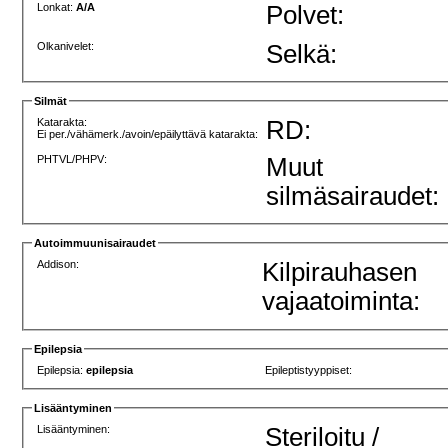
Lonkat:
A/A
Polvet:
Olkanivelet:
Selkä:
Silmät
Katarakta:
RD:
Ei per./vähämerk./avoin/epäilyttävä katarakta:
PHTVL/PHPV:
Muut
silmäsairaudet:
Autoimmuunisairaudet
Addison:
Kilpirauhasen
vajaatoiminta:
Epilepsia
Epilepsia:
epilepsia
Epileptistyyppiset:
Lisääntyminen
Lisääntyminen:
Steriloitu /