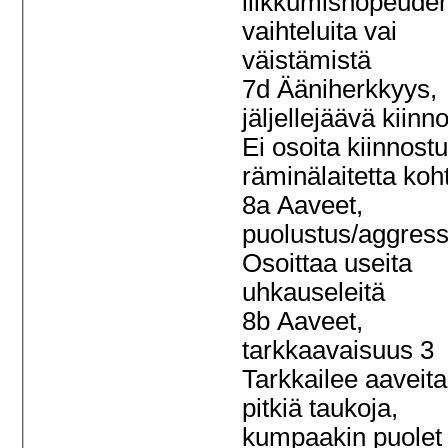
liikkumisnopeude
vaihteluita vai
väistämistä
7d Ääniherkkyys,
jäljellejäävä kiinn
Ei osoita kiinnost
räminälaitetta ko
8a Aaveet,
puolustus/aggress
Osoittaa useita
uhkauseleitä
8b Aaveet,
tarkkaavaisuus 3
Tarkkailee aaveita
pitkiä taukoja,
kumpaakin puolet 