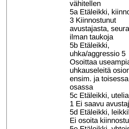
vähitellen
5a Etäleikki, kiinn
3 Kiinnostunut
avustajasta, seur
ilman taukoja
5b Etäleikki,
uhka/aggressio 5
Osoittaa useampi
uhkauseleitä osio
ensim. ja toisessa
osassa
5c Etäleikki, uteli
1 Ei saavu avusta
5d Etäleikki, leikk
Ei osoita kiinnost
5e Etäleikki, yhtei