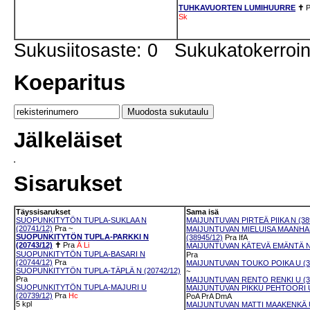
TUHKAVUORTEN LUMIHUURRE
✝
P
Sk
Sukusiitosaste: 0 Sukukatokerro
Koeparitus
Jälkeläiset
Sisarukset
Täyssisarukset
Sama isä
SUOPUNKITYTÖN TUPLA-SUKLAA N
MAIJUNTUVAN PIRTEÄ PIIKA N (38
(20741/12)
Pra
~
MAIJUNTUVAN MIELUISA MAANHAL
SUOPUNKITYTÖN TUPLA-PARKKI N
(38945/12)
Pra
IfA
(20743/12)
✝
Pra
Ä
Li
MAIJUNTUVAN KÄTEVÄ EMÄNTÄ N 
SUOPUNKITYTÖN TUPLA-BASARI N
Pra
(20744/12)
Pra
MAIJUNTUVAN TOUKO POIKA U (38
SUOPUNKITYTÖN TUPLA-TÄPLÄ N (20742/12)
~
Pra
MAIJUNTUVAN RENTO RENKI U (38
SUOPUNKITYTÖN TUPLA-MAJURI U
MAIJUNTUVAN PIKKU PEHTOORI U 
(20739/12)
Pra
Hc
PoA
PrA
DmA
5 kpl
MAIJUNTUVAN MATTI MAAKENKÄ U