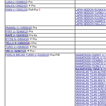
LUKA U (32468/13)
Pra
NALA N (24552/10)
✝
Pra
ONNI U (24551/10)
PoA
Pra
S
LAPIN NEIDON RUSKA N 
LAPIN NEIDON TUISKU U 
LAPIN NEIDON ROUTA U 
LAPIN NEIDON KUURA U 
LAPIN NEIDON KAAMOS U
LAPIN NEIDON HALLA U (
PAAWALI U (24550/10)
Pra
PYRY U (32469/13)
Pra
RAPE U (32470/13)
Pra
Ka
RYYNI N (24554/10)
✝
Pra
TELLU N (24553/10)
A
Pra
TURO U (24549/10)
✝
Pra
VIKI U (32467/13)
✝
Pra
I
FIDELIS BIRJAN TURRI U (61150/10)
Poa
PrB
NAAVATASSU DANNY U (3
NAAVATASSU DEVIL U (37
NAAVATASSU DOMINO U (
NAAVATASSU DONITSI U 
NAAVATASSU DUMLE U (3
NAAVATASSU DIIVA N (37
VANHALAN TILAN ALFRED
VANHALAN TILAN ARMAS 
VANHALAN TILAN AIJA N 
VANHALAN TILAN AINI N 
VANHALAN TILAN ANNU N
VANHALAN TILAN ARMI N 
VANHALAN TILAN AUNI N 
VANHALAN TILAN CAARLO
VANHALAN TILAN CARRI 
VANHALAN TILAN CASPER
VANHALAN TILAN COSTI 
VANHALAN TILAN BORIS 