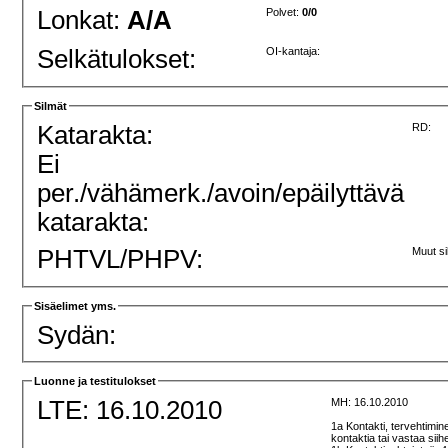
Lonkat:
A/A
Polvet:
0/0
Selkätulokset:
OI-kantaja:
Silmät
Katarakta:
RD:
Ei
per./vähämerk./avoin/epäilyttävä
katarakta:
PHTVL/PHPV:
Muut si
Sisäelimet yms.
Sydän:
Luonne ja testitulokset
LTE: 16.10.2010
MH: 16.10.2010
1a Kontakti, tervehtimin
kontaktia tai vastaa sii