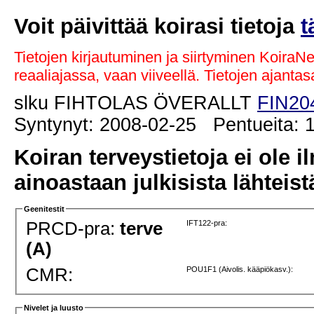
Voit päivittää koirasi tietoja
t
Tietojen kirjautuminen ja siirtyminen KoiraN
reaaliajassa, vaan viiveellä. Tietojen ajant
slku FIHTOLAS ÖVERALLT
FIN20
Syntynyt: 2008-02-25 Pentueita: 
Koiran terveystietoja ei ole i
ainoastaan julkisista lähteistä
Geenitestit
PRCD-pra:
terve
IFT122-pra:
(A)
CMR:
POU1F1 (Aivolis. kääpiökasv.):
Nivelet ja luusto