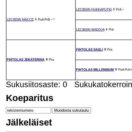
LECIBSIN HUKKAPUTKI
✝
PrA
~
LECIBSIN MACCE
✝
PoA
PrB
~
*
LECIBSIN MADDJA
✝
Prb
FIHTOLAS SASLI
✝
Pra
FIHTOLAS JEKATERINA
✝
Pra
FIHTOLAS MILLENNIUM
✝
PoA
PrA
Sukusiitosaste: 0 Sukukatokerro
Koeparitus
Jälkeläiset