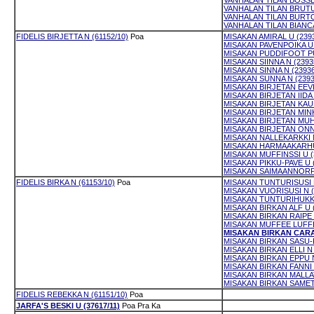
VANHALAN TILAN BOSSE 
VANHALAN TILAN BRUTUS
VANHALAN TILAN BURTON
VANHALAN TILAN BIANCA
FIDELIS BIRJETTA N (61152/10)
Poa
MISAKAN AMIRAL U (2393
MISAKAN PAVENPOIKA U 
MISAKAN PUDDIFOOT PU
MISAKAN SIINNA N (2393
MISAKAN SINNA N (23936
MISAKAN SUNNA N (2393
MISAKAN BIRJETAN EEVI 
MISAKAN BIRJETAN IIDA 
MISAKAN BIRJETAN KAUN
MISAKAN BIRJETAN MINK
MISAKAN BIRJETAN MUHK
MISAKAN BIRJETAN ONNI
MISAKAN NALLEKARKKI N
MISAKAN HARMAAKARHU 
MISAKAN MUFFINSSI U (
MISAKAN PIKKU-PAVE U (
MISAKAN SAIMAANNORPP
FIDELIS BIRKA N (61153/10)
Poa
MISAKAN TUNTURISUSI N
MISAKAN VUORISUSI N (
MISAKAN TUNTURIHUKKA
MISAKAN BIRKAN ALF U (
MISAKAN BIRKAN RAIPE U
MISAKAN MUFFEE LUFFE
MISAKAN BIRKAN CARA 
MISAKAN BIRKAN SASU-P
MISAKAN BIRKAN ELLI N 
MISAKAN BIRKAN EPPU N
MISAKAN BIRKAN FANNI N
MISAKAN BIRKAN MALLAT
MISAKAN BIRKAN SAMETT
FIDELIS REBEKKA N (61151/10)
Poa
JARFA'S BESKI U (37617/11)
Poa
Pra
Ka