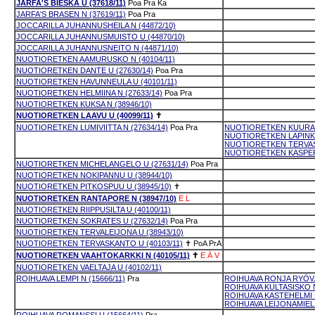
JARFA'S BIESKA U (37618/11)
Poa
Pra
Ka
JARFA'S BRASEN N (37619/11)
Poa
Pra
JOCCARILLA JUHANNUSHEILA N (44872/10)
JOCCARILLA JUHANNUSMUISTO U (44870/10)
JOCCARILLA JUHANNUSNEITO N (44871/10)
NUOTIORETKEN AAMURUSKO N (40104/11)
NUOTIORETKEN DANTE U (27630/14)
Poa
Pra
NUOTIORETKEN HAVUNNEULA U (40101/11)
NUOTIORETKEN HELMIINA N (27633/14)
Poa
Pra
NUOTIORETKEN KUKSA N (38946/10)
NUOTIORETKEN LAAVU U (40099/11)
✝
NUOTIORETKEN LUMIVIITTA N (27634/14)
Poa
Pra
NUOTIORETKEN KUURAPA
NUOTIORETKEN LAPINKUL
NUOTIORETKEN TERVASN
NUOTIORETKEN KASPERII
NUOTIORETKEN MICHELANGELO U (27631/14)
Poa
Pra
NUOTIORETKEN NOKIPANNU U (38944/10)
NUOTIORETKEN PITKOSPUU U (38945/10)
✝
NUOTIORETKEN RANTAPORE N (38947/10)
E
L
NUOTIORETKEN RIIPPUSILTA U (40100/11)
NUOTIORETKEN SOKRATES U (27632/14)
Poa
Pra
NUOTIORETKEN TERVALEIJONA U (38943/10)
NUOTIORETKEN TERVASKANTO U (40103/11)
✝
PoA
PrA
NUOTIORETKEN VAAHTOKARKKI N (40105/11)
✝
E
Ä
V
NUOTIORETKEN VAELTAJA U (40102/11)
ROIHUAVA LEMPI N (15666/11)
Pra
ROIHUAVA RONJA RYÖVÄ
ROIHUAVA KULTASISKO N
ROIHUAVA KASTEHELMI N
ROIHUAVA LEIJONAMIELI 