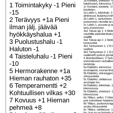
1b Kontakti, yhteistyö:
1 Toimintakyky -1 Pieni
halukkaasti, kiinnostuu
1c Kontakti, käsittely: 
käsittelyn
-15
2a Leikki 1, leikkihalu: 3 
aktiivisuus lisääntyy/v
2 Terävyys +1a Pieni
2b Leikki 1, tarttuminen:
esineeseen viiveellä tai
2c Leikki 1, puruote ja ta
ilman jälj. jäävää
tartu esineeseen
3a1 Takaa-ajo 1: 4 Aloit
hyökkäyshalua +1
vauhdilla päämäärähaku
saaliille
3 Puolustushalu -1
3a2 Takaa-ajo 2: 2 Aloit
keskeyttää
3b1 Tarttuminen 1: 2 Ei t
Haluton -1
saalista
3b2 Tarttuminen 2: 1 Ei 
4 Taisteluhalu -1 Pieni
saaliista/Ei juokse perä
4 Aktiviteettitaso: 3 Tar
enimmäkseen rauhallinen
-10
toimintoja
5a Etäleikki, kiinnostus:
5 Hermorakenne +1a
avustajasta, seuraa ilm
5b Etäleikki, uhka/aggre
Hieman rauhaton +35
uhkauseleitä
5c Etäleikki, uteliaisuus
avustajan luo
6 Temperamentti +2
5d Etäleikki, leikkihalu: 
kiinnostusta
Kohtuullisen vilkas +30
5e Etäleikki, yhteistyö: 1
kiinnostusta
6a Yllätys, pelko: 3 Väi
7 Kovuus +1 Hieman
pois katsettaan haalari
6b Yllätys, puolustus/ag
pehmeä +8
osoita uhkauseleitä
6c Yllätys, uteliaisuus:
luo, kun se on laskettu 