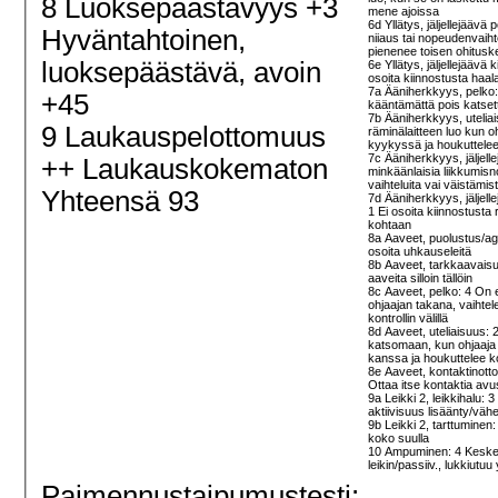
8 Luoksepäästävyys +3
mene ajoissa
6d Yllätys, jäljellejäävä 
Hyväntahtoinen,
niiaus tai nopeudenvaiht
pienenee toisen ohitusk
luoksepäästävä, avoin
6e Yllätys, jäljellejäävä 
osoita kiinnostusta haal
7a Ääniherkkyys, pelko:
+45
kääntämättä pois katse
7b Ääniherkkyys, utelia
9 Laukauspelottomuus
räminälaitteen luo kun o
kyykyssä ja houkuttele
7c Ääniherkkyys, jäljelle
++ Laukauskokematon
minkäänlaisia liikkumis
vaihteluita vai väistämis
Yhteensä 93
7d Ääniherkkyys, jäljell
1 Ei osoita kiinnostusta 
kohtaan
8a Aaveet, puolustus/ag
osoita uhkauseleitä
8b Aaveet, tarkkaavaisu
aaveita silloin tällöin
8c Aaveet, pelko: 4 O
ohjaajan takana, vaihtel
kontrollin välillä
8d Aaveet, uteliaisuus:
katsomaan, kun ohjaaja
kanssa ja houkuttelee k
8e Aaveet, kontaktinott
Ottaa itse kontaktia av
9a Leikki 2, leikkihalu: 3 
aktiivisuus lisäänty/vä
9b Leikki 2, tarttuminen:
koko suulla
10 Ampuminen: 4 Keske
leikin/passiiv., lukkiutuu
Paimennustaipumustesti: