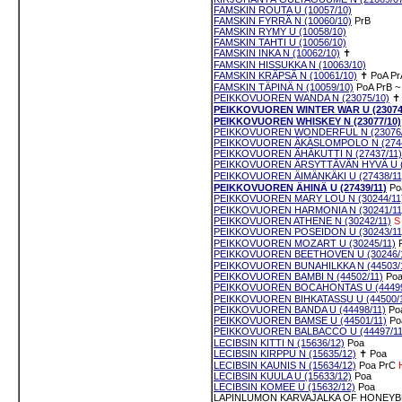
FAMSKIN ROUTA U (10057/10)
FAMSKIN FYRRÄ N (10060/10)
PrB
FAMSKIN RYMY U (10058/10)
FAMSKIN TAHTI U (10056/10)
FAMSKIN INKA N (10062/10)
✝
FAMSKIN HISSUKKA N (10063/10)
FAMSKIN KRÄPSÄ N (10061/10)
✝
PoA
Pr
FAMSKIN TÄPINÄ N (10059/10)
PoA
PrB
~
PEIKKOVUOREN WANDA N (23075/10)
PEIKKOVUOREN WINTER WAR U (23074
PEIKKOVUOREN WHISKEY N (23077/10)
PEIKKOVUOREN WONDERFUL N (23076/
PEIKKOVUOREN ÄKÄSLOMPOLO N (2744
PEIKKOVUOREN ÄHÄKUTTI N (27437/11)
PEIKKOVUOREN ÄRSYTTÄVÄN HYVÄ U (2
PEIKKOVUOREN ÄIMÄNKÄKI U (27438/11
PEIKKOVUOREN ÄHINÄ U (27439/11)
Po
PEIKKOVUOREN MARY LOU N (30244/11
PEIKKOVUOREN HARMONIA N (30241/11
PEIKKOVUOREN ATHENE N (30242/11)
S
PEIKKOVUOREN POSEIDON U (30243/11
PEIKKOVUOREN MOZART U (30245/11)
PEIKKOVUOREN BEETHOVEN U (30246/
PEIKKOVUOREN BUNAHILKKA N (44503/
PEIKKOVUOREN BAMBI N (44502/11)
Po
PEIKKOVUOREN BOCAHONTAS U (44499
PEIKKOVUOREN BIHKATASSU U (44500/1
PEIKKOVUOREN BANDA U (44498/11)
Po
PEIKKOVUOREN BAMSE U (44501/11)
Po
PEIKKOVUOREN BALBACCO U (44497/11
LECIBSIN KITTI N (15636/12)
Poa
LECIBSIN KIRPPU N (15635/12)
✝
Poa
LECIBSIN KAUNIS N (15634/12)
Poa
PrC
LECIBSIN KUULA U (15633/12)
Poa
LECIBSIN KOMEE U (15632/12)
Poa
LAPINLUMON KARVAJALKA OF HONEYBE