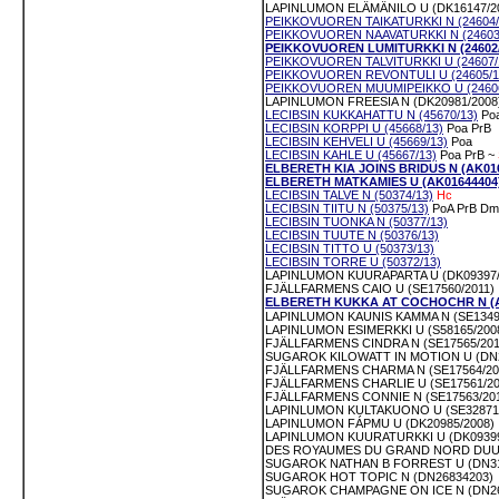
LAPINLUMON ELÄMÄNILO U (DK16147/2
PEIKKOVUOREN TAIKATURKKI N (24604/
PEIKKOVUOREN NAAVATURKKI N (24603
PEIKKOVUOREN LUMITURKKI N (24602/
PEIKKOVUOREN TALVITURKKI U (24607/
PEIKKOVUOREN REVONTULI U (24605/1
PEIKKOVUOREN MUUMIPEIKKO U (24606
LAPINLUMON FREESIA N (DK20981/2008
LECIBSIN KUKKAHATTU N (45670/13)
Po
LECIBSIN KORPPI U (45668/13)
Poa
PrB
LECIBSIN KEHVELI U (45669/13)
Poa
LECIBSIN KAHLE U (45667/13)
Poa
PrB
~
ELBERETH KIA JOINS BRIDUS N (AK01
ELBERETH MATKAMIES U (AK01644404
LECIBSIN TALVE N (50374/13)
Hc
LECIBSIN TIITU N (50375/13)
PoA
PrB
Dm
LECIBSIN TUONKA N (50377/13)
LECIBSIN TUUTE N (50376/13)
LECIBSIN TITTO U (50373/13)
LECIBSIN TORRE U (50372/13)
LAPINLUMON KUURAPARTA U (DK09397/
FJÄLLFARMENS CAIO U (SE17560/2011)
ELBERETH KUKKA AT COCHOCHR N (A
LAPINLUMON KAUNIS KAMMA N (SE1349
LAPINLUMON ESIMERKKI U (S58165/200
FJÄLLFARMENS CINDRA N (SE17565/201
SUGAROK KILOWATT IN MOTION U (DN
FJÄLLFARMENS CHARMA N (SE17564/20
FJÄLLFARMENS CHARLIE U (SE17561/20
FJÄLLFARMENS CONNIE N (SE17563/201
LAPINLUMON KULTAKUONO U (SE32871/
LAPINLUMON FÁPMU U (DK20985/2008)
LAPINLUMON KUURATURKKI U (DK09399
DES ROYAUMES DU GRAND NORD DUULI
SUGAROK NATHAN B FORREST U (DN31
SUGAROK HOT TOPIC N (DN26834203)
SUGAROK CHAMPAGNE ON ICE N (DN26