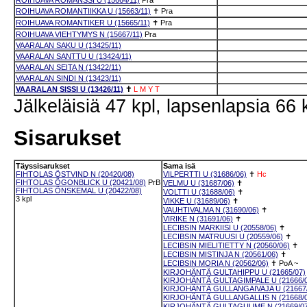
ROIHUAVA ROMANSSI U (15664/11)
Pra
ROIHUAVA ROMANTIIKKA U (15663/11)
✝
Pra
ROIHUAVA ROMANTIKER U (15665/11)
✝
Pra
ROIHUAVA VIEHTYMYS N (15667/11)
Pra
VAARALAN SAKU U (13425/11)
VAARALAN SANTTU U (13424/11)
VAARALAN SEITA N (13422/11)
VAARALAN SINDI N (13423/11)
VAARALAN SISSI U (13426/11)
✝
L
M
Y
T
Jälkeläisiä 47 kpl, lapsenlapsia 66 
Sisarukset
Täyssisarukset
Sama isä
FIHTOLAS ÖSTVIND N (20420/08)
VILPERTTI U (31686/06)
✝
Hc
FIHTOLAS ÖGONBLICK U (20421/08)
PrB
VELMU U (31687/06)
✝
FIHTOLAS ÖNSKEMAL U (20422/08)
VOLTTI U (31688/06)
✝
3 kpl
VIKKE U (31689/06)
✝
VAUHTIVALMA N (31690/06)
✝
VIRIKE N (31691/06)
✝
LECIBSIN MARKIISI U (20558/06)
✝
LECIBSIN MATRUUSI U (20559/06)
✝
LECIBSIN MIELITIETTY N (20560/06)
✝
LECIBSIN MISTINJA N (20561/06)
✝
LECIBSIN MORIA N (20562/06)
✝
PoA
~
KIRJOHÄNTÄ GULTAHIPPU U (21665/07)
KIRJOHÄNTÄ GULTAGIMPALE U (21666/0
KIRJOHÄNTÄ GULLANGAIVAJA U (21667/
KIRJOHÄNTÄ GULLANGALLIS N (21668/0
KIRJOHÄNTÄ GULTAGUUME N (21669/07