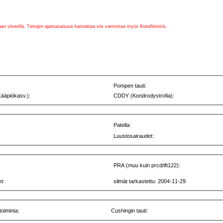
vaan viiveellä. Tietojen ajantasaisuus kannattaa siis varmistaa myös KoiraNetistä.
Pompen tauti:
kääpiökasv.):
CDDY (Kondrodystrofia):
Patella:
Luustosairaudet:
PRA (muu kuin prcd/ift122):
t:
silmät tarkastettu: 2004-11-29
toiminta:
Cushingin tauti: