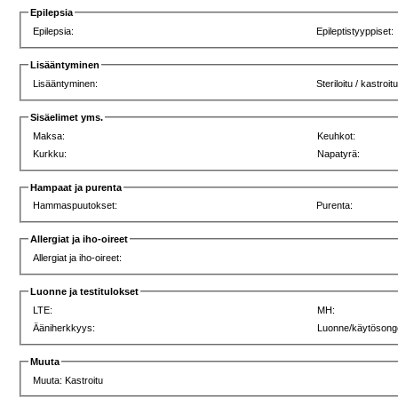
Epilepsia
Epilepsia:
Epileptistyyppiset:
Lisääntyminen
Lisääntyminen:
Steriloitu / kastroit
Sisäelimet yms.
Maksa:
Keuhkot:
Kurkku:
Napatyrä:
Hampaat ja purenta
Hammaspuutokset:
Purenta:
Allergiat ja iho-oireet
Allergiat ja iho-oireet:
Luonne ja testitulokset
LTE:
MH:
Ääniherkkyys:
Luonne/käytösong
Muuta
Muuta: Kastroitu