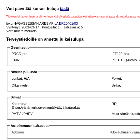
Voit päivittää koirasi tietoja
tästä
Tietojen kirjautuminen ja siirtyminen KoiraNetistä Lappalaiskoiratietokantaan ei tapahdu reaaliajassa, 
lpku HAGASSESSAN ARES APILA
ER20401/03
Syntynyt: 2003-03-17 Pentueita: 1 Jälkeläisiä: 5
Väri: musta merkein
Terveystiedoille on annettu julkaisulupa
Geenitestit
PRCD-pra:
IFT122-pra:
CMR:
POU1F1 (Aivolis. 
Nivelet ja luusto
Lonkat:
A/A
Polvet:
Olkanivelet:
Selkä:
Silmät
Katarakta:
RD:
Ei per./vähämerk./avoin/epäilyttävä katarakta:
PHTVL/PHPV:
Muut silmäsairaude
Autoimmuunisairaudet
Addison:
Kilpirauhasen vajaa