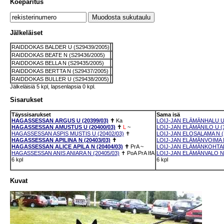
Koeparitus
Jälkeläiset
RAIDDOKAS BALDER U (S29439/2005)
RAIDDOKAS BEATE N (S29436/2005)
RAIDDOKAS BELLA N (S29435/2005)
RAIDDOKAS BERTTA N (S29437/2005)
RAIDDOKAS BULLER U (S29438/2005)
Jälkeläisiä 5 kpl, lapsenlapsia 0 kpl.
Sisarukset
Täyssisarukset
Sama isä
HAGASSESSAN ARGUS U (20399/03)
✝
Ka
LOIJ-JAN ELÄMÄNHALU U 
HAGASSESSAN AMUSTUS U (20400/03)
✝
L
~
LOIJ-JAN ELÄMÄNILO U (1
HAGASSESSAN ASPIS MUSTIS U (20402/03)
✝
LOIJ-JAN ELOSALAMA N (
HAGASSESSAN APILINA N (20403/03)
✝
LOIJ-JAN ELÄMÄNVOIMA N
HAGASSESSAN ALICE APILA N (20404/03)
✝
PrA
~
LOIJ-JAN ELÄMÄNKOHTAL
HAGASSESSAN ANIS ANIARA N (20405/03)
✝
PoA
PrA
IfA
LOIJ-JAN ELÄMÄNVALO N 
6 kpl
6 kpl
Kuvat