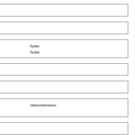
Sydän:
Syöpä:
Jalostustarkastus: