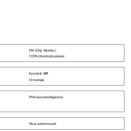
DM (Deg. Myelop.):
CDPA (Kondrodysplasia):
Kyynärät:
0/0
OI-kantaja:
PRA-lausunto/diagnoosi:
Muut autoimmuunit: