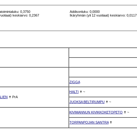
atoimintaluku: 0,3750
Addisonluku: 0,0000
vuotiaat) keskiarvo: 0,2367
Ikäryhmän (yli 12 vuotiaat) keskiarvo: 0,0117
ZIGGA
HALTI
✝
~
ALIEN
✝
PrA
JUOKSA BELTIRUMPU
✝
~
KIVIMANNUN KIVIKKOKETOPETO
✝
~
TORPANPOJAN SANTRA
✝