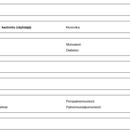
u:
kastroitu (räyhääjä)
Kivesvika:
Munuaiset:
Diabetes:
Poropaimennustesti:
elmat:
Paimennustaipumustesti: