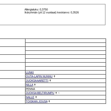
Allergialuku: 0,3750
Ikäryhmän (yli 12 vuotiaat) keskiarvo: 0,3526
LUNKI
OUTA-LAPIN NUNNU
✝
JUOKSA AARETTI
✝
NILLA
✝
PENNA
JUOKSA BELTIRUMPU
✝
~
NALLE
✝
TOISKAN JOUSA
✝