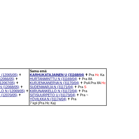
Sama emä
(12065/05)
✝
KARHUKATAJAINEN U (31168/04)
✝
Pra
Hc
Ka
2066/05)
✝
HURTANMINTTU N (31169/04)
✝
Pra
IfA
12067/05)
✝
KURJENKANERVA N (31170/04)
✝
PoA
Pra
IfA
Hc
 (12068/05)
✝
SUDENMARJA N (31171/04)
✝
Pra
S
O N (12069/05)
✝
KIIRUNANKELLO N (31172/04)
✝
Pra
(12070/05)
✝
SITISUURPETO U (31173/04)
✝
Pra
~
YÖVILKKA N (31174/04)
✝
Pra
7 kpl (Pra Hc Ka)