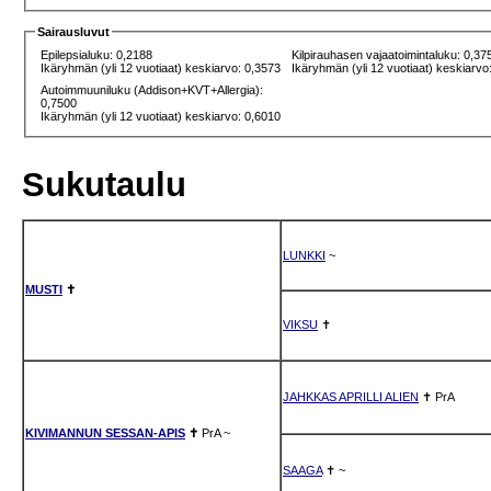
Sairausluvut
Epilepsialuku: 0,2188
Kilpirauhasen vajaatoimintaluku: 0,37
Ikäryhmän (yli 12 vuotiaat) keskiarvo: 0,3573
Ikäryhmän (yli 12 vuotiaat) keskiarvo
Autoimmuuniluku (Addison+KVT+Allergia):
0,7500
Ikäryhmän (yli 12 vuotiaat) keskiarvo: 0,6010
Sukutaulu
LUNKKI
~
MUSTI
✝
VIKSU
✝
JAHKKAS APRILLI ALIEN
✝
PrA
KIVIMANNUN SESSAN-APIS
✝
PrA
~
SAAGA
✝
~