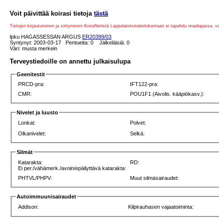
Voit päivittää koirasi tietoja
tästä
Tietojen kirjautuminen ja siirtyminen KoiraNetistä Lappalaiskoiratietokantaan ei tapahdu reaaliajassa, 
lpku HAGASSESSAN ARGUS
ER20399/03
Syntynyt: 2003-03-17 Pentueita: 0 Jälkeläisiä: 0
Väri: musta merkein
Terveystiedoille on annettu julkaisulupa
Geenitestit
PRCD-pra:
IFT122-pra:
CMR:
POU1F1 (Aivolis. kääpiökasv.):
Nivelet ja luusto
Lonkat:
Polvet:
Olkanivelet:
Selkä:
Silmät
Katarakta:
RD:
Ei per./vähämerk./avoin/epäilyttävä katarakta:
PHTVL/PHPV:
Muut silmäsairaudet:
Autoimmuunisairaudet
Addison:
Kilpirauhasen vajaatoiminta: