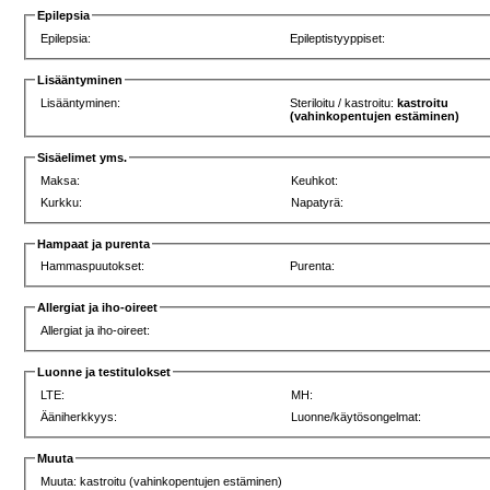
Epilepsia
Epilepsia:
Epileptistyyppiset:
Lisääntyminen
Lisääntyminen:
Steriloitu / kastroitu:
kastroitu
(vahinkopentujen estäminen)
Sisäelimet yms.
Maksa:
Keuhkot:
Kurkku:
Napatyrä:
Hampaat ja purenta
Hammaspuutokset:
Purenta:
Allergiat ja iho-oireet
Allergiat ja iho-oireet:
Luonne ja testitulokset
LTE:
MH:
Ääniherkkyys:
Luonne/käytösongelmat:
Muuta
Muuta: kastroitu (vahinkopentujen estäminen)