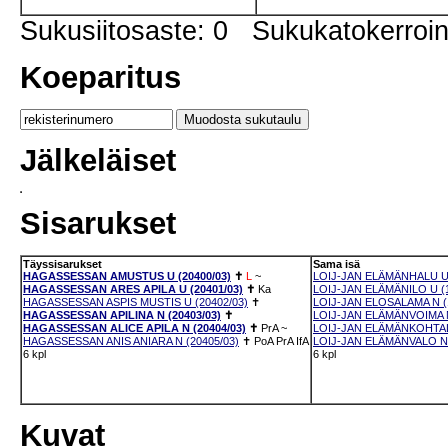
Sukusiitosaste: 0 Sukukatokerro
Koeparitus
Jälkeläiset
Sisarukset
Täyssisarukset
Sama isä
HAGASSESSAN AMUSTUS U (20400/03)
✝
L
~
LOIJ-JAN ELÄMÄNHALU U 
HAGASSESSAN ARES APILA U (20401/03)
✝
Ka
LOIJ-JAN ELÄMÄNILO U (1
HAGASSESSAN ASPIS MUSTIS U (20402/03)
✝
LOIJ-JAN ELOSALAMA N (
HAGASSESSAN APILINA N (20403/03)
✝
LOIJ-JAN ELÄMÄNVOIMA N
HAGASSESSAN ALICE APILA N (20404/03)
✝
PrA
~
LOIJ-JAN ELÄMÄNKOHTAL
HAGASSESSAN ANIS ANIARA N (20405/03)
✝
PoA
PrA
IfA
LOIJ-JAN ELÄMÄNVALO N 
6 kpl
6 kpl
Kuvat