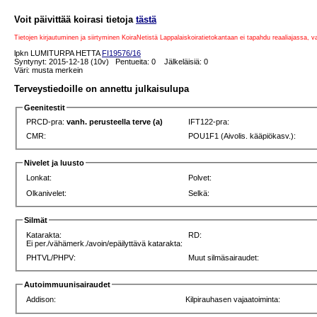
Voit päivittää koirasi tietoja
tästä
Tietojen kirjautuminen ja siirtyminen KoiraNetistä Lappalaiskoiratietokantaan ei tapahdu reaaliajassa, 
lpkn LUMITURPA HETTA
FI19576/16
Syntynyt: 2015-12-18 (10v) Pentueita: 0 Jälkeläisiä: 0
Väri: musta merkein
Terveystiedoille on annettu julkaisulupa
Geenitestit
PRCD-pra:
vanh. perusteella terve (a)
IFT122-pra:
CMR:
POU1F1 (Aivolis. kääpiökasv.):
Nivelet ja luusto
Lonkat:
Polvet:
Olkanivelet:
Selkä:
Silmät
Katarakta:
RD:
Ei per./vähämerk./avoin/epäilyttävä katarakta:
PHTVL/PHPV:
Muut silmäsairaudet:
Autoimmuunisairaudet
Addison:
Kilpirauhasen vajaatoiminta: