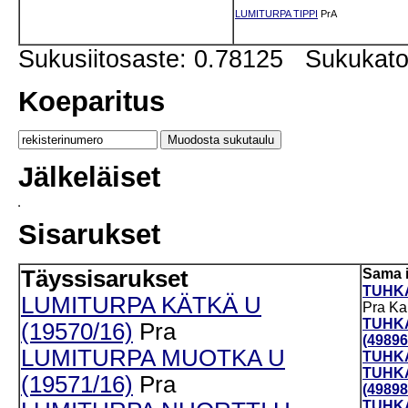
LUMITURPA TIPPI
PrA
Sukusiitosaste: 0.78125 Sukukat
Koeparitus
Jälkeläiset
Sisarukset
Täyssisarukset
Sama 
TUHKA
LUMITURPA KÄTKÄ U
Pra
Ka
TUHK
(19570/16)
Pra
(49896
LUMITURPA MUOTKA U
TUHKA
TUHK
(19571/16)
Pra
(49898
TUHK