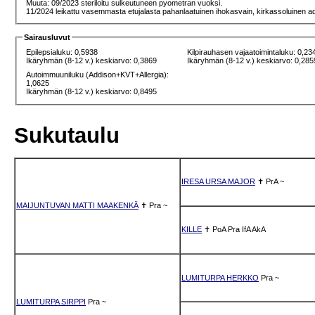
Muuta: 09/2023 steriloitu sulkeutuneen pyometran vuoksi.
11/2024 leikattu vasemmasta etujalasta pahanlaatuinen ihokasvain, kirkassoluinen 
Sairausluvut
Epilepsialuku: 0,5938
Kilpirauhasen vajaatoimintaluku: 0,23
Ikäryhmän (8-12 v.) keskiarvo: 0,3869
Ikäryhmän (8-12 v.) keskiarvo: 0,285
Autoimmuuniluku (Addison+KVT+Allergia):
1,0625
Ikäryhmän (8-12 v.) keskiarvo: 0,8495
Sukutaulu
IRESA URSA MAJOR
✝
PrA
~
MAIJUNTUVAN MATTI MAAKENKÄ
✝
Pra
~
KILLE
✝
PoA
Pra
IfA
AkA
LUMITURPA HERKKO
Pra
~
LUMITURPA SIRPPI
Pra
~