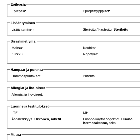
Epilepsia
Epilepsia:
Epileptistyyppiset:
Lisääntyminen
Lisääntyminen:
Steriloitu / kastroitu:
Steriloitu
Sisäelimet yms.
Maksa:
Keuhkot:
Kurkku:
Napatyrä:
Hampaat ja purenta
Hammaspuutokset:
Purenta:
Allergiat ja iho-oireet
Allergiat ja iho-oireet:
Luonne ja testitulokset
LTE:
MH:
Ääniherkkyys:
Ukkonen, raketit
Luonne/käytösongelmat:
Huono
hermorakenne, arka
Muuta