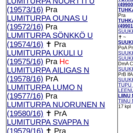
LUMITURPA NUORTTI U
(49900
(19573/16)
Pra
TUHKA
Pra
LUMITURPA OUNAS U
TUHK
(19572/16)
Pra
(49901
SUUKK
LUMITURPA SÖNKKÖ U
✝
~
SUUKK
(19574/16)
✝
Pra
PoA
P
LUMITURPA UKULI U
SUUKK
SUUKK
(19575/16)
Pra
Hc
DmA
LUMITURPA AILIGAS N
SUUKK
PrB
IfA
(19578/16)
PrA
SUUKK
TUPU 
LUMITURPA LUMO N
LEENU
(19577/16)
Pra
LIINU 
TIINU 
LUMITURPA NUORUNEN N
17 kpl
(19580/16)
✝
PrA
LUMITURPA SVAPPA N
(19579/16)
✝
Pra