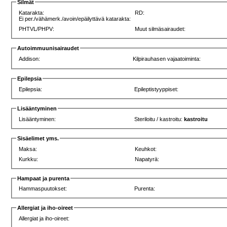
Silmät
Katarakta:
RD:
Ei per./vähämerk./avoin/epäilyttävä katarakta:
PHTVL/PHPV:
Muut silmäsairaudet:
Autoimmuunisairaudet
Addison:
Kilpirauhasen vajaatoiminta:
Epilepsia
Epilepsia:
Epileptistyyppiset:
Lisääntyminen
Lisääntyminen:
Steriloitu / kastroitu:
kastroitu
Sisäelimet yms.
Maksa:
Keuhkot:
Kurkku:
Napatyrä:
Hampaat ja purenta
Hammaspuutokset:
Purenta:
Allergiat ja iho-oireet
Allergiat ja iho-oireet: