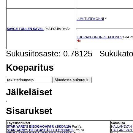
LUMITURPA ONNI
~
SAVGE TUULEN SÄVEL
PoA
PrA
IfA
DmA
~
KUURAKUONON ZETAJONES
PoA
P
Hc
Sukusiitosaste: 0.78125 Sukukat
Koeparitus
Jälkeläiset
Sisarukset
Täyssisarukset
Sama isä
STAR YARD'S BIEGGAOAIVI U (19304/19)
Pra
Ifa
HALLANEVAN 
STAR YARD'S BIEGGASPÁLLI U (19306/19)
Pra
Ifa
HALLANEVAN M