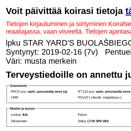
Voit päivittää koirasi tietoja
t
Tietojen kirjautuminen ja siirtyminen KoiraN
reaaliajassa, vaan viiveellä. Tietojen ajant
lpku STAR YARD'S BUOLAŠBIE
Syntynyt: 2019-02-16 (7v) Pentuei
Väri: musta merkein
Terveystiedoille on annettu j
Geenitestit
PRCD-pra:
vanh. perusteella terve (a)
IFT122-pra:
vanh. perusteella terve
CMR:
POU1F1 (Aivolis. kääpiökasv.):
Nivelet ja luusto
Lonkat:
A/A
Polvet:
Olkanivelet:
Selkä:
LTV0 SP0 VA0