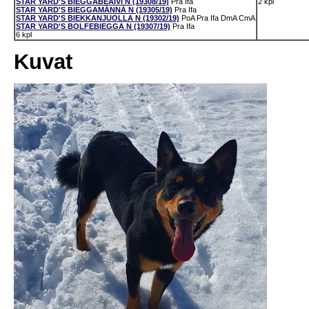
STAR YARD'S BIEGGABEAIVI N (19308/19)
Pra
Ifa
2 kpl
STAR YARD'S BIEGGAMÁNNÁ N (19305/19)
Pra
Ifa
STAR YARD'S BIEKKANJUOLLA N (19302/19)
PoA
Pra
Ifa
DmA
CmA
STAR YARD'S BOLFEBIEGGA N (19307/19)
Pra
Ifa
6 kpl
Kuvat