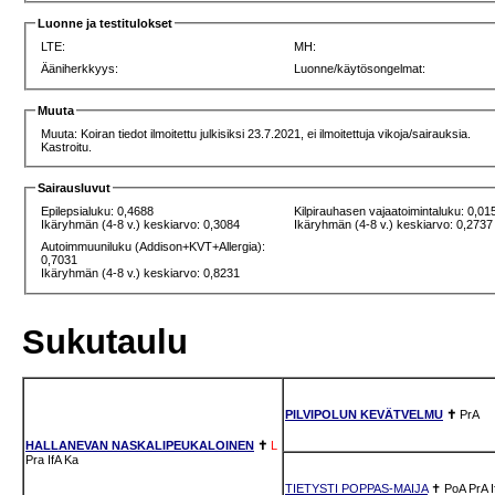
Luonne ja testitulokset
LTE:
MH:
Ääniherkkyys:
Luonne/käytösongelmat:
Muuta
Muuta: Koiran tiedot ilmoitettu julkisiksi 23.7.2021, ei ilmoitettuja vikoja/sairauksia.
Kastroitu.
Sairausluvut
Epilepsialuku: 0,4688
Kilpirauhasen vajaatoimintaluku: 0,01
Ikäryhmän (4-8 v.) keskiarvo: 0,3084
Ikäryhmän (4-8 v.) keskiarvo: 0,2737
Autoimmuuniluku (Addison+KVT+Allergia):
0,7031
Ikäryhmän (4-8 v.) keskiarvo: 0,8231
Sukutaulu
PILVIPOLUN KEVÄTVELMU
✝
PrA
HALLANEVAN NASKALIPEUKALOINEN
✝
L
Pra
IfA
Ka
TIETYSTI POPPAS-MAIJA
✝
PoA
PrA
I