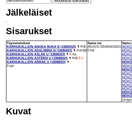
Jälkeläiset
Sisarukset
Täyssisarukset
Sama isä
Sama 
KARHUKALLION ANUKA NUKA N (19083/03)
✝
PrB
ARJA N (S54593/2002)
MÖKÖT
0 kpl
KARHUKALLION ADALMIINA N (19084/03)
✝
PrA
IfB
MÖKÖT
KARHUKALLION ASLAK U (19085/03)
✝
K
Ka
MÖKÖT
KARHUKALLION ASTERIX U (19086/03)
✝
PrB
Ä
V
MÖKÖT
KARHUKALLION ARRAK U (19088/03)
✝
MÖKÖT
5 kpl
MÖKÖT
MÖKÖT
MÖKÖT
MÖKÖT
MÖKÖT
MÖKÖT
MÖKÖT
MÖKÖT
MÖKÖT
14 kpl
Kuvat