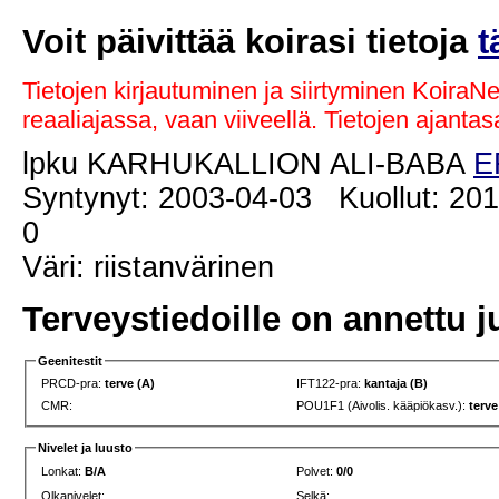
Voit päivittää koirasi tietoja
t
Tietojen kirjautuminen ja siirtyminen KoiraN
reaaliajassa, vaan viiveellä. Tietojen ajant
lpku KARHUKALLION ALI-BABA
E
Syntynyt: 2003-04-03 Kuollut: 201
0
Väri: riistanvärinen
Terveystiedoille on annettu j
Geenitestit
PRCD-pra:
terve (A)
IFT122-pra:
kantaja (B)
CMR:
POU1F1 (Aivolis. kääpiökasv.):
terve
Nivelet ja luusto
Lonkat:
B/A
Polvet:
0/0
Olkanivelet:
Selkä: