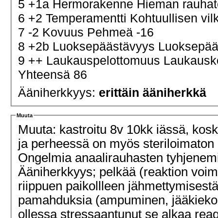
5 +1a Hermorakenne Hieman rauha
6 +2 Temperamentti Kohtuullisen vi
7 -2 Kovuus Pehmeä -16
8 +2b Luoksepäästävyys Luoksepääs
9 ++ Laukauspelottomuus Laukaus
Yhteensä 86
Ääniherkkyys:
erittäin ääniherkkä
Muuta
Muuta: kastroitu 8v 10kk iässä, kos
ja perheessä on myös steriloimaton 
Ongelmia anaalirauhasten tyhjenemi
Ääniherkkyys; pelkää (reaktion voim
riippuen paikollleen jähmettymisestä 
pamahduksia (ampuminen, jääkiekon 
ollessa stressaantunut se alkaa rea