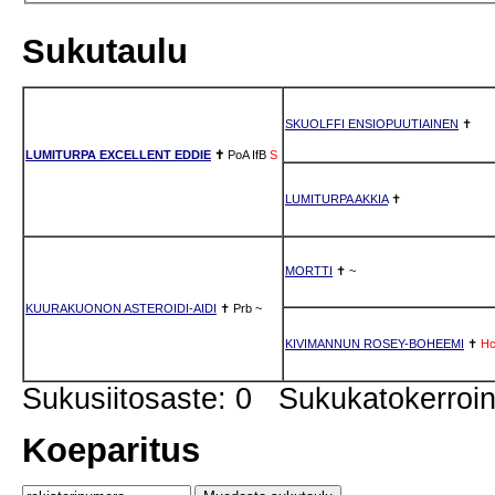
Sukutaulu
SKUOLFFI ENSIOPUUTIAINEN
✝
LUMITURPA EXCELLENT EDDIE
✝
PoA
IfB
S
LUMITURPA AKKIA
✝
MORTTI
✝
~
KUURAKUONON ASTEROIDI-AIDI
✝
Prb
~
KIVIMANNUN ROSEY-BOHEEMI
✝
H
Sukusiitosaste: 0 Sukukatokerro
Koeparitus