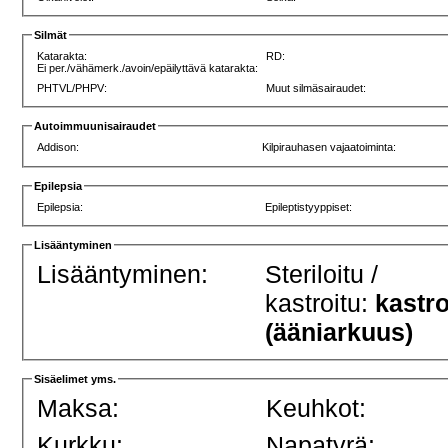
Silmät
Katarakta:
RD:
Ei per./vähämerk./avoin/epäilyttävä katarakta:
PHTVL/PHPV:
Muut silmäsairaudet:
Autoimmuunisairaudet
Addison:
Kilpirauhasen vajaatoiminta:
Epilepsia
Epilepsia:
Epileptistyyppiset:
Lisääntyminen
Lisääntyminen:
Steriloitu /
kastroitu:
kastro
(ääniarkuus)
Sisäelimet yms.
Maksa:
Keuhkot:
Kurkku:
Napatyrä: