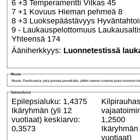
6 +3 Temperamentti Vilkas 45
7 +1 Kovuus Hieman pehmeä 8
8 +3 Luoksepäästävyys Hyväntahtoi
9 - Laukauspelottomuus Laukausalt
Yhteensä 174
Ääniherkkyys:
Luonnetestissä lauk
Muuta
Muuta: Paukkuarka, joka juontaa junnuikään, jolloin uutena vuotena joutui nuorison k
Sairausluvut
Epilepsialuku: 1,4375
Kilpirauha
Ikäryhmän (yli 12
vajaatoimi
vuotiaat) keskiarvo:
1,2500
0,3573
Ikäryhmän 
vuotiaat)