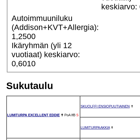
keskiarvo:
Autoimmuuniluku
(Addison+KVT+Allergia):
1,2500
Ikäryhmän (yli 12
vuotiaat) keskiarvo:
0,6010
Sukutaulu
SKUOLFFI ENSIOPUUTIAINEN
✝
LUMITURPA EXCELLENT EDDIE
✝
PoA
IfB
S
LUMITURPA AKKIA
✝