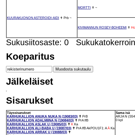
MORTTI
✝
~
KUURAKUONON ASTEROIDI-AIDI
✝
Prb
~
KIVIMANNUN ROSEY-BOHEEMI
✝
H
Sukusiitosaste: 0 Sukukatokerro
Koeparitus
Jälkeläiset
Sisarukset
Täyssisarukset
Sama isä
KARHUKALLION ANUKA NUKA N (19083/03)
✝
PrB
ARJA N (S54
0 kpl
KARHUKALLION ADALMIINA N (19084/03)
✝
PrA
IfB
KARHUKALLION ASLAK U (19085/03)
✝
K
Ka
KARHUKALLION ALI-BABA U (19087/03)
✝
PrA
IfB
AkPOU1F1: A
Ä
Ka
KARHUKALLION ARRAK U (19088/03)
✝