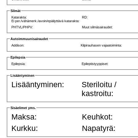
Silmät
Katarakta:
RD:
Ei per./vähämerk./avoin/epäilyttävä katarakta:
PHTVL/PHPV:
Muut silmäsairaudet:
Autoimmuunisairaudet
Addison:
Kilpirauhasen vajaatoiminta:
Epilepsia
Epilepsia:
Epileptistyyppiset:
Lisääntyminen
Lisääntyminen:
Steriloitu /
kastroitu:
Sisäelimet yms.
Maksa:
Keuhkot:
Kurkku:
Napatyrä: