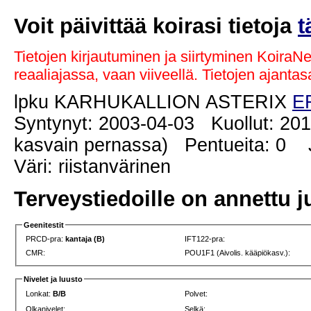
Voit päivittää koirasi tietoja
t
Tietojen kirjautuminen ja siirtyminen KoiraN
reaaliajassa, vaan viiveellä. Tietojen ajant
lpku KARHUKALLION ASTERIX
E
Syntynyt: 2003-04-03 Kuollut: 20
kasvain pernassa) Pentueita: 0 Jä
Väri: riistanvärinen
Terveystiedoille on annettu j
Geenitestit
PRCD-pra:
kantaja (B)
IFT122-pra:
CMR:
POU1F1 (Aivolis. kääpiökasv.):
Nivelet ja luusto
Lonkat:
B/B
Polvet:
Olkanivelet:
Selkä: