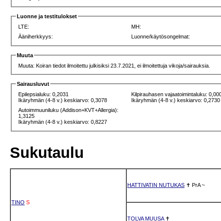
Luonne ja testitulokset
LTE:
MH:
Ääniherkkyys:
Luonne/käytösongelmat:
Muuta
Muuta: Koiran tiedot ilmoitettu julkisiksi 23.7.2021, ei ilmoitettuja vikoja/sairauksia.
Sairausluvut
Epilepsialuku: 0,2031
Kilpirauhasen vajaatoimintaluku: 0,00
Ikäryhmän (4-8 v.) keskiarvo: 0,3078
Ikäryhmän (4-8 v.) keskiarvo: 0,2730
Autoimmuuniluku (Addison+KVT+Allergia):
1,3125
Ikäryhmän (4-8 v.) keskiarvo: 0,8227
Sukutaulu
HATTIVATIN NUTUKAS
✝
PrA
~
TINO
S
TOLVA MUUSA
✝