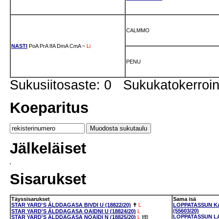
CALMMO
NASTI
PoA
PrA
IfA
DmA
CmA
~
Li
PENU
Sukusiitosaste: 0 Sukukatokerro
Koeparitus
Jälkeläiset
Sisarukset
Täyssisarukset
Sama isä
STAR YARD'S ÁLDDAGASA BIVDI U (18822/20)
✝
L
LOPPATASSUN K
(55603/20)
STAR YARD'S ÁLDDAGASA OAIDNI U (18824/20)
L
LOPPATASSUN LAP
STAR YARD'S ÁLDDAGASA NOAIDI N (18825/20)
L
IfB