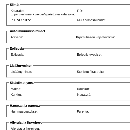
Silmät
Katarakta:
RD:
Ei per./vähämerk./avoin/epäilyttävä katarakta:
PHTVL/PHPV:
Muut silmäsairaudet:
Autoimmuunisairaudet
Addison:
Kilpirauhasen vajaatoiminta:
Epilepsia
Epilepsia:
Epileptistyyppiset:
Lisääntyminen
Lisääntyminen:
Steriloitu / kastroitu:
Sisäelimet yms.
Maksa:
Keuhkot:
Kurkku:
Napatyrä:
Hampaat ja purenta
Hammaspuutokset:
Purenta:
Allergiat ja iho-oireet
Allergiat ja iho-oireet: