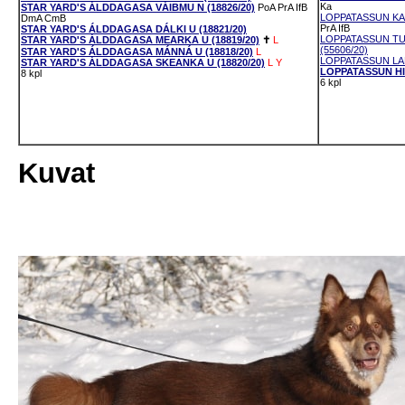
Ka
STAR YARD'S ÁLDDAGASA VÁIBMU N (18826/20)
PoA
PrA
IfB
LOPPATASSUN KA
DmA
CmB
PrA
IfB
STAR YARD'S ÁLDDAGASA DÁLKI U (18821/20)
LOPPATASSUN TU
STAR YARD'S ÁLDDAGASA MEARKA U (18819/20)
✝
L
(55606/20)
STAR YARD'S ÁLDDAGASA MÁNNÁ U (18818/20)
L
LOPPATASSUN LAP
STAR YARD'S ÁLDDAGASA SKEANKA U (18820/20)
L
Y
LOPPATASSUN HI
8 kpl
6 kpl
Kuvat