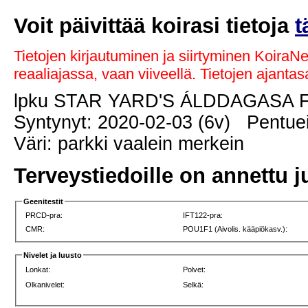
Voit päivittää koirasi tietoja
t
Tietojen kirjautuminen ja siirtyminen KoiraN
reaaliajassa, vaan viiveellä. Tietojen ajant
lpku STAR YARD'S ÁLDDAGASA
Syntynyt: 2020-02-03 (6v) Pentuei
Väri: parkki vaalein merkein
Terveystiedoille on annettu j
Geenitestit
PRCD-pra:
IFT122-pra:
CMR:
POU1F1 (Aivolis. kääpiökasv.):
Nivelet ja luusto
Lonkat:
Polvet:
Olkanivelet:
Selkä: