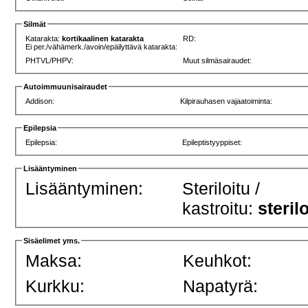
Silmät
Katarakta:
kortikaalinen katarakta
RD:
Ei per./vähämerk./avoin/epäilyttävä katarakta:
PHTVL/PHPV:
Muut silmäsairaudet:
Autoimmuunisairaudet
Addison:
Kilpirauhasen vajaatoiminta:
Epilepsia
Epilepsia:
Epileptistyyppiset:
Lisääntyminen
Lisääntyminen:
Steriloitu /
kastroitu:
steril
Sisäelimet yms.
Maksa:
Keuhkot:
Kurkku:
Napatyrä: