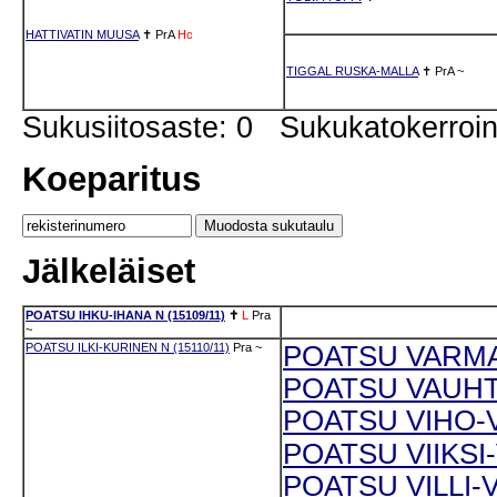
HATTIVATIN MUUSA
✝
PrA
Hc
TIGGAL RUSKA-MALLA
✝
PrA
~
Sukusiitosaste: 0 Sukukatokerro
Koeparitus
Jälkeläiset
POATSU IHKU-IHANA N (15109/11)
✝
L
Pra
~
POATSU ILKI-KURINEN N (15110/11)
Pra
~
POATSU VARMA-
POATSU VAUHTI
POATSU VIHO-V
POATSU VIIKSI-
POATSU VILLI-V