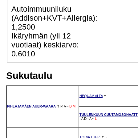
Autoimmuuniluku
(Addison+KVT+Allergia):
1,2500
Ikäryhmän (yli 12
vuotiaat) keskiarvo:
0,6010
Sukutaulu
NEQUAM ALFA
✝
PIHLAJAMÄEN AUER-WAARA
✝
PrA
~
D
M
TUULENKUUN CUUTAMOSONAATT
IfA
DmA
~
Li
TOLVA TUPPI
✝
~