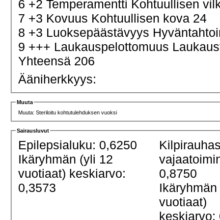
6 +2 Temperamentti Kohtuullisen vi
7 +3 Kovuus Kohtuullisen kova 24
8 +3 Luoksepäästävyys Hyväntahtoi
9 +++ Laukauspelottomuus Laukau
Yhteensä 206
Ääniherkkyys:
Muuta
Muuta: Steriloitu kohtutulehduksen vuoksi
Sairausluvut
Epilepsialuku: 0,6250
Kilpirauha
Ikäryhmän (yli 12
vajaatoimi
vuotiaat) keskiarvo:
0,8750
0,3573
Ikäryhmän 
vuotiaat)
keskiarvo: