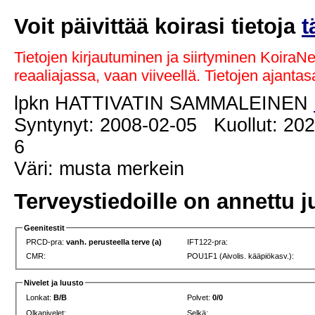
Voit päivittää koirasi tietoja
t
Tietojen kirjautuminen ja siirtyminen KoiraN
reaaliajassa, vaan viiveellä. Tietojen ajant
lpkn HATTIVATIN SAMMALEINEN
Syntynyt: 2008-02-05 Kuollut: 202
6
Väri: musta merkein
Terveystiedoille on annettu j
Geenitestit
PRCD-pra:
vanh. perusteella terve (a)
IFT122-pra:
CMR:
POU1F1 (Aivolis. kääpiökasv.):
Nivelet ja luusto
Lonkat:
B/B
Polvet:
0/0
Olkanivelet:
Selkä: