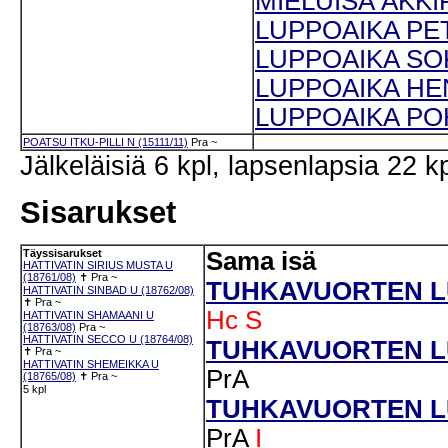
MIELUISA ÄKKIR
LUPPOAIKA PETO
LUPPOAIKA SOKK
LUPPOAIKA HEN
LUPPOAIKA POH
POATSU ITKU-PILLI N (15111/11)
Pra
~
Jälkeläisiä 6 kpl, lapsenlapsia 22 kp
Sisarukset
Täyssisarukset
Sama isä
HATTIVATIN SIRIUS MUSTA U
(18761/08)
✝
Pra
~
TUHKAVUORTEN LUM
HATTIVATIN SINBAD U (18762/08)
✝
Pra
~
Hc
S
HATTIVATIN SHAMAANI U
(18763/08)
Pra
~
HATTIVATIN SECCO U (18764/08)
TUHKAVUORTEN LU
✝
Pra
~
HATTIVATIN SHEMEIKKA U
PrA
(18765/08)
✝
Pra
~
5 kpl
TUHKAVUORTEN LU
PrA
I