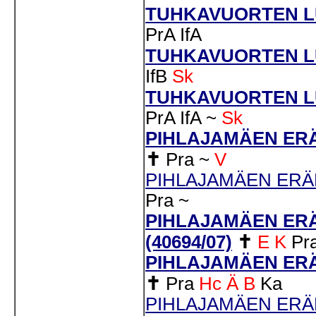
TUHKAVUORTEN LU
PrA
IfA
TUHKAVUORTEN LUM
IfB
Sk
TUHKAVUORTEN LU
PrA
IfA
~
Sk
PIHLAJAMÄEN ERÄ
✝
Pra
~
V
PIHLAJAMÄEN ERÄM
Pra
~
PIHLAJAMÄEN ER
(40694/07)
✝
E
K
Pr
PIHLAJAMÄEN ERÄ
✝
Pra
Hc
Ä
B
Ka
PIHLAJAMÄEN ERÄM