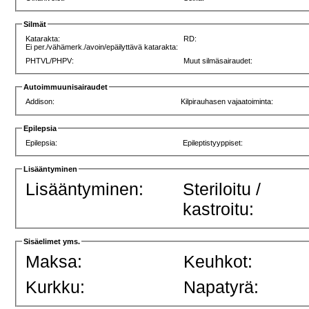
Silmät
Katarakta:
RD:
Ei per./vähämerk./avoin/epäilyttävä katarakta:
PHTVL/PHPV:
Muut silmäsairaudet:
Autoimmuunisairaudet
Addison:
Kilpirauhasen vajaatoiminta:
Epilepsia
Epilepsia:
Epileptistyyppiset:
Lisääntyminen
Lisääntyminen:
Steriloitu /
kastroitu:
Sisäelimet yms.
Maksa:
Keuhkot:
Kurkku:
Napatyrä: