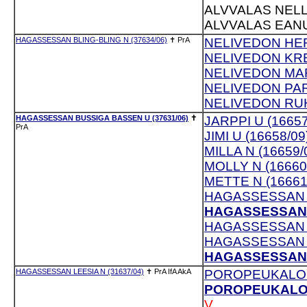
ALVVALAS NELLI
ALVVALAS EANU
HAGASSESSAN BLING-BLING N (37634/06)
✝
PrA
NELIVEDON HER
NELIVEDON KREI
NELIVEDON MARK
NELIVEDON PARO
NELIVEDON RUH
HAGASSESSAN BUSSIGA BASSEN U (37631/06)
✝
JARPPI U (16657
PrA
JIMI U (16658/09
MILLA N (16659/
MOLLY N (16660
METTE N (16661
HAGASSESSAN G
HAGASSESSAN G
HAGASSESSAN G
HAGASSESSAN G
HAGASSESSAN G
HAGASSESSAN LEESIA N (31637/04)
✝
PrA
IfA
AkA
POROPEUKALON 
POROPEUKALON 
V