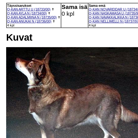
Täyssisarukset
Sama isä
Sama emä
Q-KAN ARTTU U (18733/00)
✝
Q-KAN NOVAREIDAR U (18734/
0 kpl
Q-KAN AYLA N (18734/00)
✝
Q-KAN NASKAMASA U (18735/9
Q-KAN ADALMIINA N (18735/00)
✝
Q-KAN NAVAKKALIKKA N (18736
Q-KAN ANUKAI N (18736/00)
✝
Q-KAN NELLIMELLI N (18737/9
4 kpl
4 kpl
Kuvat