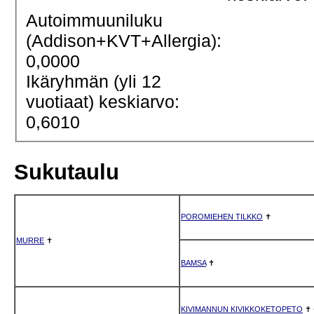
Autoimmuuniluku
(Addison+KVT+Allergia):
0,0000
Ikäryhmän (yli 12
vuotiaat) keskiarvo:
0,6010
Sukutaulu
POROMIEHEN TILKKO
✝
MURRE
✝
BAMSA
✝
KIVIMANNUN KIVIKKOKETOPETO
✝