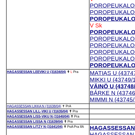
POROPEUKALON 
POROPEUKALON 
POROPEUKALON 
V
Sk
POROPEUKALON 
POROPEUKALON 
POROPEUKALON 
POROPEUKALON 
POROPEUKALON 
POROPEUKALON 
HAGASSESSAN LEEVIKI U (31634/04)
✝
L
Pra
MATIAS U (43747
MIKKI U (43749/
VÄINÖ U (43748/
BÁRKE N (43746
MIMMI N (43745/
HAGASSESSAN LIKKA N (31638/04)
✝
PrA
HAGASSESSAN LILL-VIKI U (31635/04)
✝
Pra
HAGASSESSAN LISS-VIKU N (31640/04)
✝
Pra
HAGASSESSAN LISSA N (31639/04)
✝
Pra
HAGASSESSAN LITZY N (31641/04)
✝
PoA
Pra
IfA
HAGASSESSAN T
HAGASSESSAN T