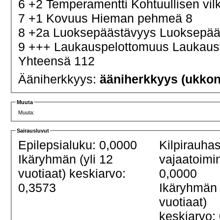
6 +2 Temperamentti Kohtuullisen vi
7 +1 Kovuus Hieman pehmeä 8
8 +2a Luoksepäästävyys Luoksepääs
9 +++ Laukauspelottomuus Laukau
Yhteensä 112
Ääniherkkyys:
ääniherkkyys (ukko
Muuta
Muuta:
Sairausluvut
Epilepsialuku: 0,0000
Kilpirauha
Ikäryhmän (yli 12
vajaatoimi
vuotiaat) keskiarvo:
0,0000
0,3573
Ikäryhmän 
vuotiaat)
keskiarvo: