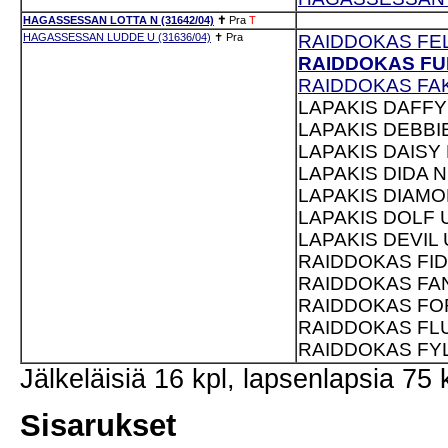
HAGASSESSAN LOTTA N (31642/04)
✝
Pra
T
HAGASSESSAN LUDDE U (31636/04)
✝
Pra
RAIDDOKAS FELI
RAIDDOKAS FUF
RAIDDOKAS FAKI
LAPAKIS DAFFY 
LAPAKIS DEBBIE
LAPAKIS DAISY 
LAPAKIS DIDA N
LAPAKIS DIAMON
LAPAKIS DOLF U
LAPAKIS DEVIL 
RAIDDOKAS FIDO
RAIDDOKAS FAN
RAIDDOKAS FOR
RAIDDOKAS FLU
RAIDDOKAS FYLL
Jälkeläisiä 16 kpl, lapsenlapsia 75 
Sisarukset