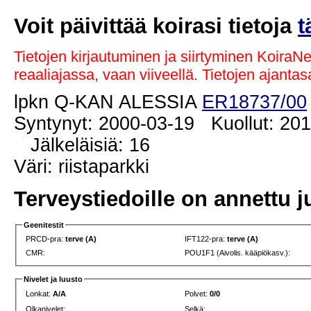
Voit päivittää koirasi tietoja
t
Tietojen kirjautuminen ja siirtyminen KoiraN
reaaliajassa, vaan viiveellä. Tietojen ajant
lpkn Q-KAN ALESSIA
ER18737/00
Syntynyt: 2000-03-19 Kuollut: 20
Jälkeläisiä: 16
Väri: riistaparkki
Terveystiedoille on annettu j
Geenitestit
PRCD-pra:
terve (A)
IFT122-pra:
terve (A)
CMR:
POU1F1 (Aivolis. kääpiökasv.):
Nivelet ja luusto
Lonkat:
A/A
Polvet:
0/0
Olkanivelet:
Selkä: