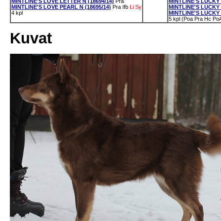
MINTLINE'S LOVE LETTER N (18694/14)
Pra
MINTLINE'S LUCKY 
MINTLINE'S LOVE PEARL N (18695/14)
Pra
Ifb
Li
Sy
MINTLINE'S LUCKY 
4 kpl
MINTLINE'S LUCKY 
5 kpl (Poa Pra Hc Po
Kuvat