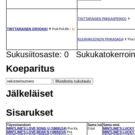
TINTTARAISEN PAKKASPEIKKO
✝
TINTTARAISEN ORVOKKI
✝
PoA
PrA
IfA
~
Li
KUURAKUONON PIHKASAGA
✝
Poa
Sukusiitosaste: 0 Sukukatokerro
Koeparitus
Jälkeläiset
Sisarukset
Täyssisarukset
Sama isä
Sama emä
MINTLINE'S LOVE SONG U (18691/14)
Pra
Ka
0 kpl
MINTLINE'S LUCKY 
MINTLINE'S LOVE BEAR N (18692/14)
Pra
MINTLINE'S LUCKY 