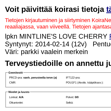
Voit päivittää koirasi tietoja
t
Tietojen kirjautuminen ja siirtyminen KoiraN
reaaliajassa, vaan viiveellä. Tietojen ajant
lpkn MINTLINE'S LOVE CHERRY
Syntynyt: 2014-02-14 (12v) Pentue
Väri: parkki vaalein merkein
Terveystiedoille on annettu j
Geenitestit
PRCD-pra:
vanh. perusteella terve (a)
IFT122-pra:
CMR:
POU1F1 (Aivolis. kääpiökasv.):
Nivelet ja luusto
Lonkat:
A/A
Polvet:
0/0
Olkanivelet:
Selkä: