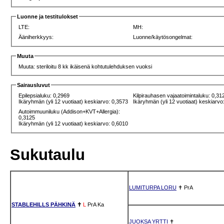
Luonne ja testitulokset
LTE:
MH:
Ääniherkkyys:
Luonne/käytösongelmat:
Muuta
Muuta: steriloitu 8 kk ikäisenä kohtutulehduksen vuoksi
Sairausluvut
Epilepsialuku: 0,2969
Kilpirauhasen vajaatoimintaluku: 0,31
Ikäryhmän (yli 12 vuotiaat) keskiarvo: 0,3573
Ikäryhmän (yli 12 vuotiaat) keskiarvo
Autoimmuuniluku (Addison+KVT+Allergia):
0,3125
Ikäryhmän (yli 12 vuotiaat) keskiarvo: 0,6010
Sukutaulu
LUMITURPA LORU
✝
PrA
STABLEHILLS PÄHKINÄ
✝
L
PrA
Ka
JUOKSA YRTTI
✝