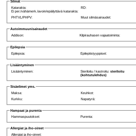
Silmät
Katarakta:
RD:
Ei per./vähämerk./avoin/epäilyttävä katarakta:
PHTVL/PHPV:
Muut silmäsairaudet:
Autoimmuunisairaudet
Addison:
Kilpirauhasen vajaatoiminta:
Epilepsia
Epilepsia:
Epileptistyyppiset:
Lisääntyminen
Lisääntyminen:
Steriloitu / kastroitu:
steriloitu
(kohtutulehdus)
Sisäelimet yms.
Maksa:
Keuhkot:
Kurkku:
Napatyrä:
Hampaat ja purenta
Hammaspuutokset:
Purenta:
Allergiat ja iho-oireet
Allergiat ja iho-oireet: