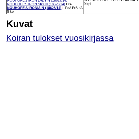
KEEZA'S LUNDE TULEN TARINA N 
NOUHOPE'S IRON LADY N (18627/14)
0 kpl
NOUHOPE'S IRON SKY N (18629/14)
PrA
NOUHOPE'S IRONIA N (18628/14)
L
PoA
PrB
IfA
5 kpl
Kuvat
Koiran tulokset vuosikirjassa