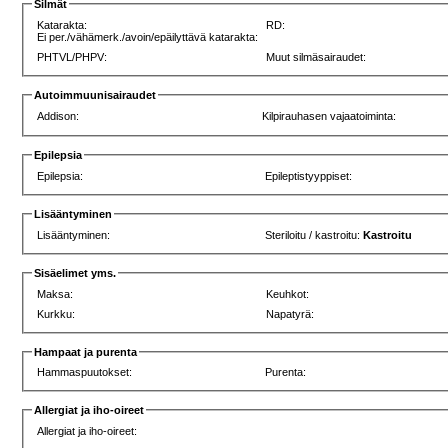
Silmät
Katarakta:
RD:
Ei per./vähämerk./avoin/epäilyttävä katarakta:
PHTVL/PHPV:
Muut silmäsairaudet:
Autoimmuunisairaudet
Addison:
Kilpirauhasen vajaatoiminta:
Epilepsia
Epilepsia:
Epileptistyyppiset:
Lisääntyminen
Lisääntyminen:
Steriloitu / kastroitu:
Kastroitu
Sisäelimet yms.
Maksa:
Keuhkot:
Kurkku:
Napatyrä:
Hampaat ja purenta
Hammaspuutokset:
Purenta:
Allergiat ja iho-oireet
Allergiat ja iho-oireet: