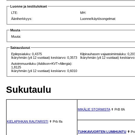
Luonne ja testitulokset
LTE:
MH:
Ääniherkkyys:
Luonne/käytösongelmat:
Muuta
Muuta:
Sairausluvut
Epilepsialuku: 0,4375
Kilpirauhasen vajaatoimintaluku: 0,20
Ikäryhmän (yli 12 vuotiaat) keskiarvo: 0,3573
Ikäryhmän (yli 12 vuotiaat) keskiarvo
Autoimmuuniluku (Addison+KVT+Allergia):
1,8125
Ikäryhmän (yli 12 vuotiaat) keskiarvo: 0,6010
Sukutaulu
MIKÄLIE STORMISTA
✝
PrB
IfA
KIELAPIHKAN RAUTARISTI
✝
Prb
Ifa
TUHKAVUORTEN LUMIHUNTU
✝
Pr