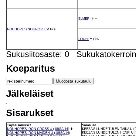
ELMERI
✝
~
NOUHOPE'S NOUROPLEM
PrA
LOUHI
✝
PrA
Sukusiitosaste: 0 Sukukatokerro
Koeparitus
Jälkeläiset
Sisarukset
Täyssisarukset
Sama isä
NOUHOPE'S IRON CROSS U (18632/14)
✝
KEEZA'S LUNDE TULEN TAIKA U (D
KEEZA'S LUNDE TULEN HENKI U (
NOUHOPE'S IRON MAIDEN U (18630/14)