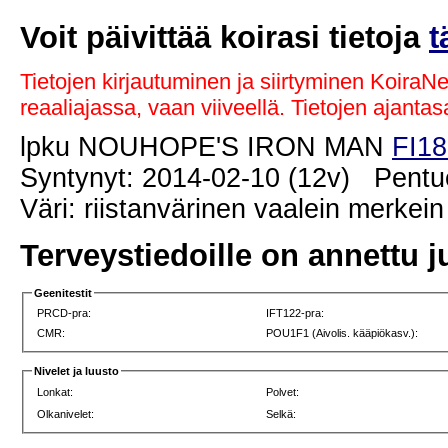
Voit päivittää koirasi tietoja
t
Tietojen kirjautuminen ja siirtyminen KoiraN
reaaliajassa, vaan viiveellä. Tietojen ajant
lpku NOUHOPE'S IRON MAN
FI18
Syntynyt: 2014-02-10 (12v) Pentue
Väri: riistanvärinen vaalein merkein
Terveystiedoille on annettu j
Geenitestit
PRCD-pra:
IFT122-pra:
CMR:
POU1F1 (Aivolis. kääpiökasv.):
Nivelet ja luusto
Lonkat:
Polvet:
Olkanivelet:
Selkä: