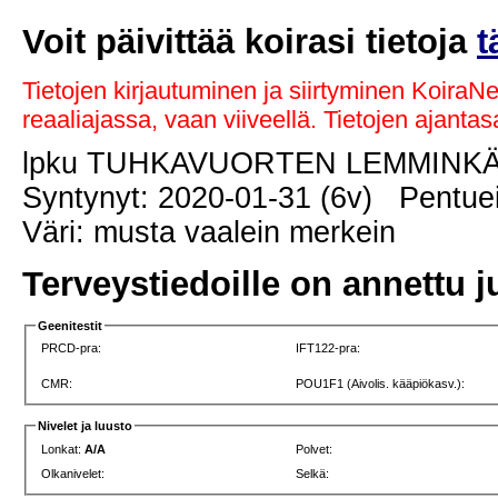
Voit päivittää koirasi tietoja
t
Tietojen kirjautuminen ja siirtyminen KoiraN
reaaliajassa, vaan viiveellä. Tietojen ajant
lpku TUHKAVUORTEN LEMMINK
Syntynyt: 2020-01-31 (6v) Pentuei
Väri: musta vaalein merkein
Terveystiedoille on annettu j
Geenitestit
PRCD-pra:
IFT122-pra:
CMR:
POU1F1 (Aivolis. kääpiökasv.):
Nivelet ja luusto
Lonkat:
A/A
Polvet:
Olkanivelet:
Selkä: