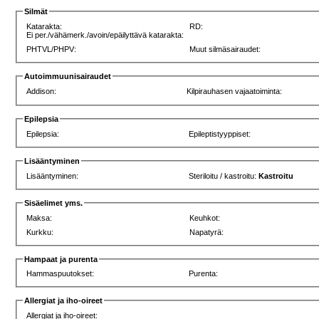
Silmät
Katarakta:
RD:
Ei per./vähämerk./avoin/epäilyttävä katarakta:
PHTVL/PHPV:
Muut silmäsairaudet:
Autoimmuunisairaudet
Addison:
Kilpirauhasen vajaatoiminta:
Epilepsia
Epilepsia:
Epileptistyyppiset:
Lisääntyminen
Lisääntyminen:
Steriloitu / kastroitu:
Kastroitu
Sisäelimet yms.
Maksa:
Keuhkot:
Kurkku:
Napatyrä:
Hampaat ja purenta
Hammaspuutokset:
Purenta:
Allergiat ja iho-oireet
Allergiat ja iho-oireet: