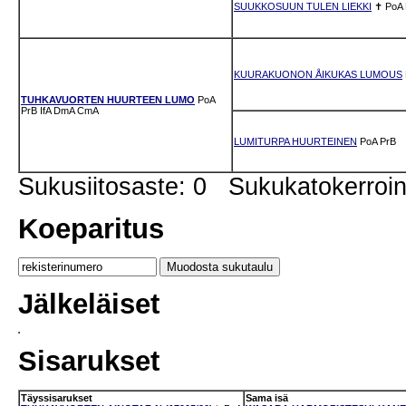
SUUKKOSUUN TULEN LIEKKI
✝
PoA
KUURAKUONON ÅIKUKAS LUMOUS
TUHKAVUORTEN HUURTEEN LUMO
PoA
PrB
IfA
DmA
CmA
LUMITURPA HUURTEINEN
PoA
PrB
Sukusiitosaste: 0 Sukukatokerro
Koeparitus
Jälkeläiset
Sisarukset
Täyssisarukset
Sama isä