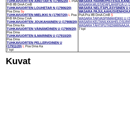
TUHKAVUORTEN AINOTAR N (17905/20)
L
PoA
WASARA HARMOPISTESULKANEN 
PrB
IfB
DmA
CmB
WASARA MUSTATÄPLÄHIIPIJÄ U (2
TUHKAVUORTEN LOUHETAR N (17906/20)
WASARA NELITÄPLÄSYSINEN U (2
Poa
Dma
Sy
WASARA PAJULAAHUSVENHOKAS 
TUHKAVUORTEN MIELIKKI N (17907/20)
L
Poa
PoA
Pra
IfB
DmA
CmB
S
PrB
IfA
Dma
CmA
WASARA TARVASPIIMÄHEIKKI U (2
TUHKAVUORTEN JOUKAHAINEN U (17908/20)
WASARA KELTANILKKAHELOSURRI 
Poa
Dma
Ka
WASARA TÄHTIPUTKENMIINAAJA N
TUHKAVUORTEN VÄINÄMÖINEN U (17909/20)
7 kpl
Poa
Dma
TUHKAVUORTEN ILMARINEN U (17910/20)
Poa
Dma
TUHKAVUORTEN PELLERVOINEN U
(17911/20)
L
Poa
Dma
Ka
7 kpl
Kuvat