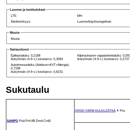
Luonne ja testitulokset
LTE:
MH:
Ääniherkkyys:
Luonne/käytösongelmat:
Muuta
Muuta:
Sairausluvut
Epilepsialuku: 0,2188
Kilpirauhasen vajaatoimintaluku: 0,09
Ikäryhmän (4-8 v.) keskiarvo: 0,3084
Ikäryhmän (4-8 v.) keskiarvo: 0,2737
Autoimmuuniluku (Addison+KVT+Allergia):
0,7188
Ikäryhmän (4-8 v.) keskiarvo: 0,8231
Sukutaulu
ORSO-FARM KULKUJÄTKÄ
✝
Pra
SAMPO
PoA
PrA
IfB
DmA
CmB