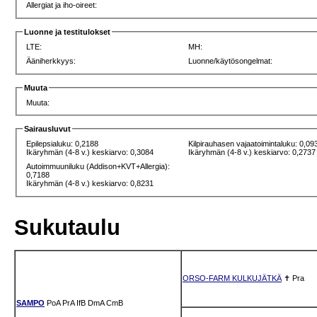
Allergiat ja iho-oireet:
Luonne ja testitulokset
LTE:
MH:
Ääniherkkyys:
Luonne/käytösongelmat:
Muuta
Muuta:
Sairausluvut
Epilepsialuku: 0,2188
Kilpirauhasen vajaatoimintaluku: 0,09
Ikäryhmän (4-8 v.) keskiarvo: 0,3084
Ikäryhmän (4-8 v.) keskiarvo: 0,2737
Autoimmuuniluku (Addison+KVT+Allergia):
0,7188
Ikäryhmän (4-8 v.) keskiarvo: 0,8231
Sukutaulu
ORSO-FARM KULKUJÄTKÄ
✝
Pra
SAMPO
PoA
PrA
IfB
DmA
CmB