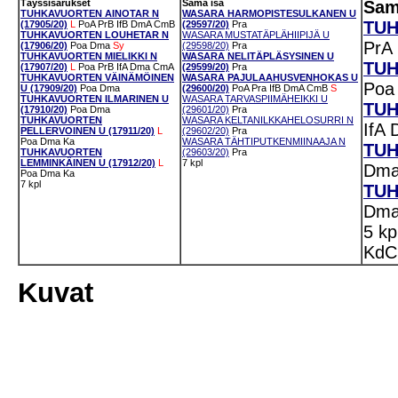
Täyssisarukset
Sama isä
Sam
TUHKAVUORTEN AINOTAR N
WASARA HARMOPISTESULKANEN U
TUH
(17905/20)
L
PoA
PrB
IfB
DmA
CmB
(29597/20)
Pra
TUHKAVUORTEN LOUHETAR N
WASARA MUSTATÄPLÄHIIPIJÄ U
PrA
(17906/20)
Poa
Dma
Sy
(29598/20)
Pra
TUHKAVUORTEN MIELIKKI N
WASARA NELITÄPLÄSYSINEN U
TUH
(17907/20)
L
Poa
PrB
IfA
Dma
CmA
(29599/20)
Pra
TUHKAVUORTEN VÄINÄMÖINEN
WASARA PAJULAAHUSVENHOKAS U
Poa
U (17909/20)
Poa
Dma
(29600/20)
PoA
Pra
IfB
DmA
CmB
S
TUHKAVUORTEN ILMARINEN U
WASARA TARVASPIIMÄHEIKKI U
TUH
(17910/20)
Poa
Dma
(29601/20)
Pra
TUHKAVUORTEN
WASARA KELTANILKKAHELOSURRI N
IfA
PELLERVOINEN U (17911/20)
L
(29602/20)
Pra
Poa
Dma
Ka
WASARA TÄHTIPUTKENMIINAAJA N
TUH
TUHKAVUORTEN
(29603/20)
Pra
LEMMINKÄINEN U (17912/20)
L
7 kpl
Dm
Poa
Dma
Ka
7 kpl
TUH
Dm
5 k
KdC
Kuvat