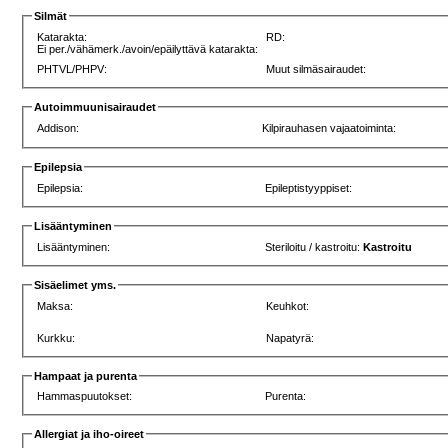
Silmät
Katarakta:
RD:
Ei per./vähämerk./avoin/epäilyttävä katarakta:
PHTVL/PHPV:
Muut silmäsairaudet:
Autoimmuunisairaudet
Addison:
Kilpirauhasen vajaatoiminta:
Epilepsia
Epilepsia:
Epileptistyyppiset:
Lisääntyminen
Lisääntyminen:
Steriloitu / kastroitu:
Kastroitu
Sisäelimet yms.
Maksa:
Keuhkot:
Kurkku:
Napatyrä:
Hampaat ja purenta
Hammaspuutokset:
Purenta:
Allergiat ja iho-oireet