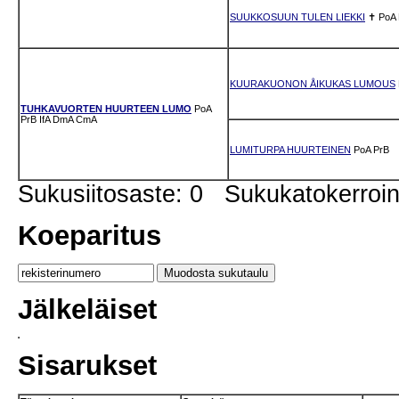
SUUKKOSUUN TULEN LIEKKI
✝
PoA
KUURAKUONON ÅIKUKAS LUMOUS
TUHKAVUORTEN HUURTEEN LUMO
PoA
PrB
IfA
DmA
CmA
LUMITURPA HUURTEINEN
PoA
PrB
Sukusiitosaste: 0 Sukukatokerro
Koeparitus
Jälkeläiset
Sisarukset