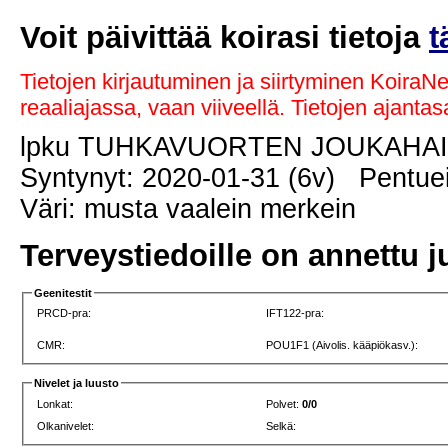
Voit päivittää koirasi tietoja
t
Tietojen kirjautuminen ja siirtyminen KoiraN
reaaliajassa, vaan viiveellä. Tietojen ajant
lpku TUHKAVUORTEN JOUKAHA
Syntynyt: 2020-01-31 (6v) Pentuei
Väri: musta vaalein merkein
Terveystiedoille on annettu j
Geenitestit
PRCD-pra:
IFT122-pra:
CMR:
POU1F1 (Aivolis. kääpiökasv.):
Nivelet ja luusto
Lonkat:
Polvet:
0/0
Olkanivelet:
Selkä: