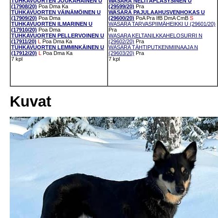
TUHKAVUORTEN JOUKAHAINEN U
WASARA NELITÄPLÄSYSINEN U
(17908/20)
Poa
Dma
Ka
(29599/20)
Pra
TUHKAVUORTEN VÄINÄMÖINEN U
WASARA PAJULAAHUSVENHOKAS U
(17909/20)
Poa
Dma
(29600/20)
PoA
Pra
IfB
DmA
CmB
S
TUHKAVUORTEN ILMARINEN U
WASARA TARVASPIIMÄHEIKKI U (29601/20)
(17910/20)
Poa
Dma
Pra
TUHKAVUORTEN PELLERVOINEN U
WASARA KELTANILKKAHELOSURRI N
(17911/20)
L
Poa
Dma
Ka
(29602/20)
Pra
TUHKAVUORTEN LEMMINKÄINEN U
WASARA TÄHTIPUTKENMIINAAJA N
(17912/20)
L
Poa
Dma
Ka
(29603/20)
Pra
7 kpl
7 kpl
Kuvat