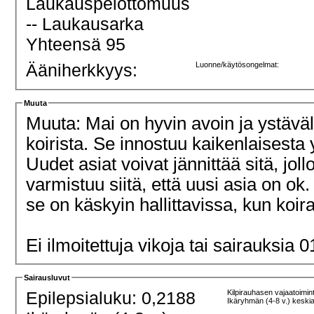
Laukauspelottomuus
-- Laukausarka
Yhteensä 95
Ääniherkkyys:
Luonne/käytösongelmat:
Muuta
Muuta: Mai on hyvin avoin ja ystäväll
koirista. Se innostuu kaikenlaisesta
Uudet asiat voivat jännittää sitä, jo
varmistuu siitä, että uusi asia on ok.
se on käskyin hallittavissa, kun koi
Ei ilmoitettuja vikoja tai sairauksia 
Sairausluvut
Epilepsialuku: 0,2188
Kilpirauhasen vajaatoimin
Ikäryhmän (4-8 v.) keski