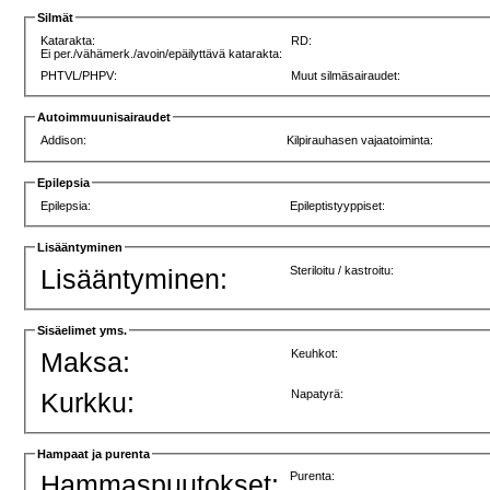
Silmät
Katarakta:
RD:
Ei per./vähämerk./avoin/epäilyttävä katarakta:
PHTVL/PHPV:
Muut silmäsairaudet:
Autoimmuunisairaudet
Addison:
Kilpirauhasen vajaatoiminta:
Epilepsia
Epilepsia:
Epileptistyyppiset:
Lisääntyminen
Lisääntyminen:
Steriloitu / kastroitu:
Sisäelimet yms.
Maksa:
Keuhkot:
Kurkku:
Napatyrä:
Hampaat ja purenta
Hammaspuutokset:
Purenta: