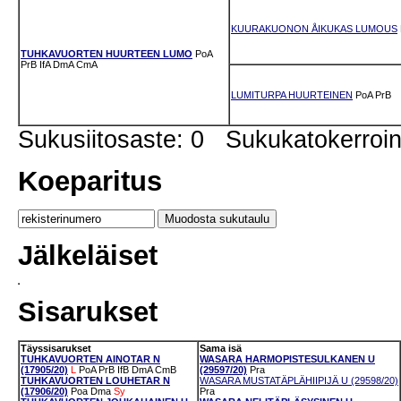
KUURAKUONON ÅIKUKAS LUMOUS
TUHKAVUORTEN HUURTEEN LUMO
PoA
PrB
IfA
DmA
CmA
LUMITURPA HUURTEINEN
PoA
PrB
Sukusiitosaste: 0 Sukukatokerro
Koeparitus
Jälkeläiset
Sisarukset
Täyssisarukset
Sama isä
TUHKAVUORTEN AINOTAR N
WASARA HARMOPISTESULKANEN U
(17905/20)
L
PoA
PrB
IfB
DmA
CmB
(29597/20)
Pra
TUHKAVUORTEN LOUHETAR N
WASARA MUSTATÄPLÄHIIPIJÄ U (29598/20)
(17906/20)
Poa
Dma
Sy
Pra