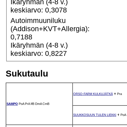
Ikäryhmän (4-8 v.)
keskiarvo: 0,3078
Autoimmuuniluku
(Addison+KVT+Allergia):
0,7188
Ikäryhmän (4-8 v.)
keskiarvo: 0,8227
Sukutaulu
ORSO-FARM KULKUJÄTKÄ
✝
Pra
SAMPO
PoA
PrA
IfB
DmA
CmB
SUUKKOSUUN TULEN LIEKKI
✝
PoA