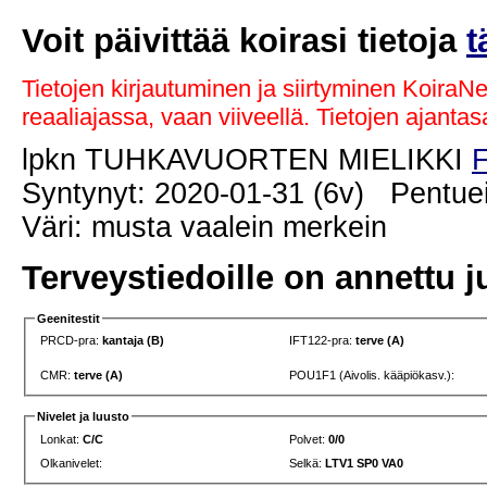
Voit päivittää koirasi tietoja
t
Tietojen kirjautuminen ja siirtyminen KoiraN
reaaliajassa, vaan viiveellä. Tietojen ajant
lpkn TUHKAVUORTEN MIELIKKI
F
Syntynyt: 2020-01-31 (6v) Pentuei
Väri: musta vaalein merkein
Terveystiedoille on annettu j
Geenitestit
PRCD-pra:
kantaja (B)
IFT122-pra:
terve (A)
CMR:
terve (A)
POU1F1 (Aivolis. kääpiökasv.):
Nivelet ja luusto
Lonkat:
C/C
Polvet:
0/0
Olkanivelet:
Selkä:
LTV1 SP0 VA0