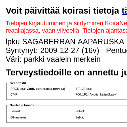
Voit päivittää koirasi tietoja
t
Tietojen kirjautuminen ja siirtyminen KoiraN
reaaliajassa, vaan viiveellä. Tietojen ajant
lpku SAGABERRAN AAPARUSKA
Syntynyt: 2009-12-27 (16v) Pentue
Väri: parkki vaalein merkein
Terveystiedoille on annettu j
Geenitestit
PRCD-pra:
vanh. perusteella terve (a)
IFT122-pra:
CMR:
POU1F1 (Aivolis. kääpiökasv.):
Nivelet ja luusto
Lonkat:
Polvet:
Olkanivelet:
Selkä: