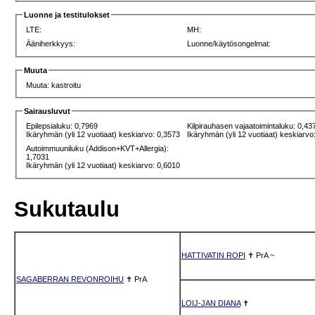
Luonne ja testitulokset
LTE:
MH:
Ääniherkkyys:
Luonne/käytösongelmat:
Muuta
Muuta: kastroitu
Sairausluvut
Epilepsialuku: 0,7969
Kilpirauhasen vajaatoimintaluku: 0,43
Ikäryhmän (yli 12 vuotiaat) keskiarvo: 0,3573
Ikäryhmän (yli 12 vuotiaat) keskiarvo
Autoimmuuniluku (Addison+KVT+Allergia):
1,7031
Ikäryhmän (yli 12 vuotiaat) keskiarvo: 0,6010
Sukutaulu
HATTIVATIN ROPI
✝
PrA
~
SAGABERRAN REVONROIHU
✝
PrA
LOIJ-JAN DIANA
✝