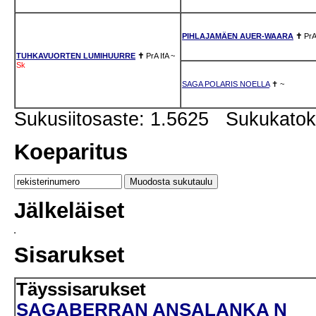
PIHLAJAMÄEN AUER-WAARA
✝
PrA
TUHKAVUORTEN LUMIHUURRE
✝
PrA
IfA
~
Sk
SAGA POLARIS NOELLA
✝
~
Sukusiitosaste: 1.5625 Sukukato
Koeparitus
Jälkeläiset
Sisarukset
Täyssisarukset
SAGABERRAN ANSALANKA N