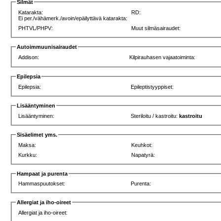
Silmät
Katarakta:
RD:
Ei per./vähämerk./avoin/epäilyttävä katarakta:
PHTVL/PHPV:
Muut silmäsairaudet:
Autoimmuunisairaudet
Addison:
Kilpirauhasen vajaatoiminta:
Epilepsia
Epilepsia:
Epileptistyyppiset:
Lisääntyminen
Lisääntyminen:
Steriloitu / kastroitu:
kastroitu
Sisäelimet yms.
Maksa:
Keuhkot:
Kurkku:
Napatyrä:
Hampaat ja purenta
Hammaspuutokset:
Purenta:
Allergiat ja iho-oireet
Allergiat ja iho-oireet: