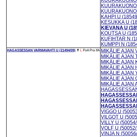
KUURAKUONON 
KUURAKUONON 
KUURAKUONON 
KAHPI U (18549
KESUKKA U (18
KIEVANA U (18
KOUTSA U (185
KUFIHTAR N (1
KUMPPI N (1854
HAGASSESSAN VARMAVAHTI U (21494/09)
✝
L
PoA
Pra
IfA
MIKÄLIE AJAN 
MIKÄLIE AJAN T
MIKÄLIE AJAN K
MIKÄLIE AJAN H
MIKÄLIE AJAN Y
MIKÄLIE AJAN O
MIKÄLIE AJAN A
HAGASSESSAN Å
HAGASSESSAN 
HAGASSESSAN 
HAGASSESSAN 
VIGGO U (50053
VILGOT U (5005
VILLY U (50054/
VOLF U (50052/
VINJA N (50056