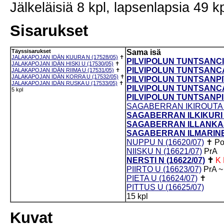
Jälkeläisiä 8 kpl, lapsenlapsia 49 kp
Sisarukset
Täyssisarukset
Sama isä
JALAKAPOJAN IDÄN KUURA N (17528/05)
✝
PILVIPOLUN TUNTSANCIK
JALAKAPOJAN IDÄN HISKI U (17530/05)
✝
PILVIPOLUN TUNTSANCA
JALAKAPOJAN IDÄN RIIMA U (17531/05)
✝
JALAKAPOJAN IDÄN KORRA U (17532/05)
✝
PILVIPOLUN TUNTSANPIT
JALAKAPOJAN IDÄN RUSKA U (17533/05)
✝
PILVIPOLUN TUNTSANCAH
5 kpl
PILVIPOLUN TUNTSANPIE
SAGABERRAN IKIROUTA U
SAGABERRAN ILKIKURI U
SAGABERRAN ILLANKAJO
SAGABERRAN ILMARINEN
NUPPU N (16620/07)
✝
P
NIISKU N (16621/07)
PrA
NERSTI N (16622/07)
✝
K
PIIRTO U (16623/07)
PrA
~
PIETA U (16624/07)
✝
PITTUS U (16625/07)
15 kpl
Kuvat