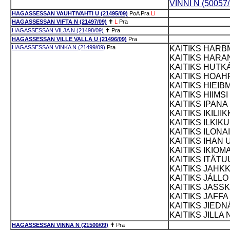
VINNI N (50057/
HAGASSESSAN VAUHTIVAHTI U (21495/09)
PoA
Pra
Li
HAGASSESSAN VIFTA N (21497/09)
✝
L
Pra
HAGASSESSAN VILJA N (21498/09)
✝
Pra
HAGASSESSAN VILLE VALLA U (21496/09)
Pra
HAGASSESSAN VINKA N (21499/09)
Pra
KAITIKS HARBM
KAITIKS HARAN
KAITIKS HUTKÁ
KAITIKS HOAHP
KAITIKS HIEIBM
KAITIKS HIIMSI
KAITIKS IPANA 
KAITIKS IKILII
KAITIKS ILKIK
KAITIKS ILONAI
KAITIKS IHAN 
KAITIKS IKIOMA
KAITIKS ITÄTUU
KAITIKS JAHKK
KAITIKS JÁLLO 
KAITIKS JASSK
KAITIKS JAFFA 
KAITIKS JIEDNÁ
KAITIKS JILLA 
HAGASSESSAN VINNA N (21500/09)
✝
Pra