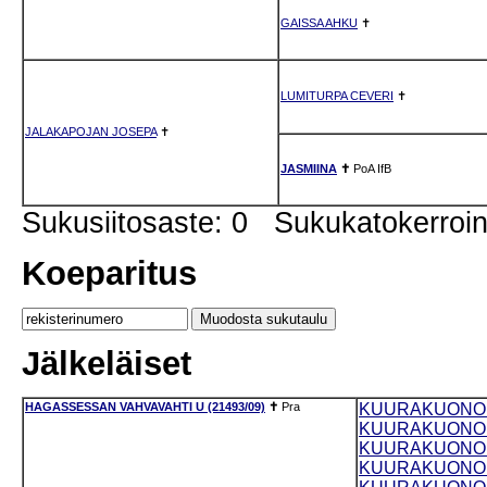
GAISSA AHKU
✝
LUMITURPA CEVERI
✝
JALAKAPOJAN JOSEPA
✝
JASMIINA
✝
PoA
IfB
Sukusiitosaste: 0 Sukukatokerro
Koeparitus
Jälkeläiset
HAGASSESSAN VAHVAVAHTI U (21493/09)
✝
Pra
KUURAKUONON 
KUURAKUONON 
KUURAKUONON 
KUURAKUONON 