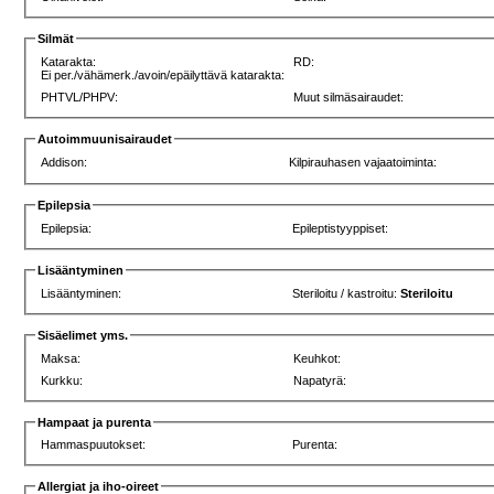
Silmät
Katarakta:
RD:
Ei per./vähämerk./avoin/epäilyttävä katarakta:
PHTVL/PHPV:
Muut silmäsairaudet:
Autoimmuunisairaudet
Addison:
Kilpirauhasen vajaatoiminta:
Epilepsia
Epilepsia:
Epileptistyyppiset:
Lisääntyminen
Lisääntyminen:
Steriloitu / kastroitu:
Steriloitu
Sisäelimet yms.
Maksa:
Keuhkot:
Kurkku:
Napatyrä:
Hampaat ja purenta
Hammaspuutokset:
Purenta:
Allergiat ja iho-oireet