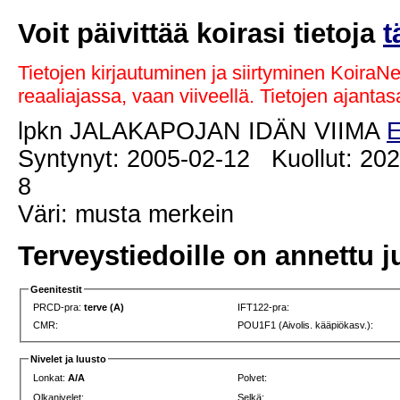
Voit päivittää koirasi tietoja
t
Tietojen kirjautuminen ja siirtyminen KoiraN
reaaliajassa, vaan viiveellä. Tietojen ajant
lpkn JALAKAPOJAN IDÄN VIIMA
Syntynyt: 2005-02-12 Kuollut: 202
8
Väri: musta merkein
Terveystiedoille on annettu j
Geenitestit
PRCD-pra:
terve (A)
IFT122-pra:
CMR:
POU1F1 (Aivolis. kääpiökasv.):
Nivelet ja luusto
Lonkat:
A/A
Polvet:
Olkanivelet:
Selkä: