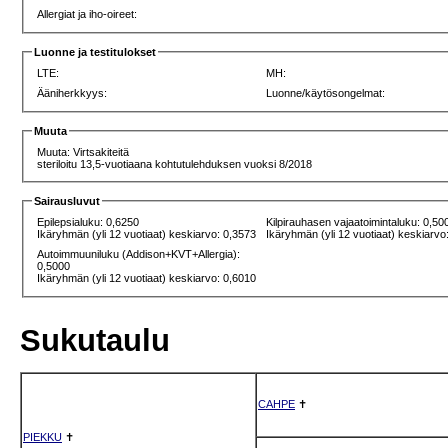
Allergiat ja iho-oireet:
Luonne ja testitulokset
LTE:
MH:
Ääniherkkyys:
Luonne/käytösongelmat:
Muuta
Muuta: Virtsakiteitä
steriloitu 13,5-vuotiaana kohtutulehduksen vuoksi 8/2018
Sairausluvut
Epilepsialuku: 0,6250
Kilpirauhasen vajaatoimintaluku: 0,50
Ikäryhmän (yli 12 vuotiaat) keskiarvo: 0,3573
Ikäryhmän (yli 12 vuotiaat) keskiarvo
Autoimmuuniluku (Addison+KVT+Allergia):
0,5000
Ikäryhmän (yli 12 vuotiaat) keskiarvo: 0,6010
Sukutaulu
CAHPE
✝
PIEKKU
✝