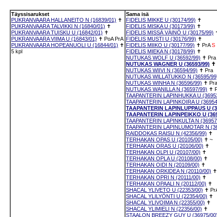
Täyssisarukset
Sama isä
PUKRANVAARA HALLANEITO N (16839/01)
✝
FIDELIS MIKKE U (30174/99)
✝
PUKRANVAARA TALVIKKI N (16840/01)
✝
FIDELIS MISKA U (30173/99)
✝
PUKRANVAARA TUISKU U (16842/01)
✝
FIDELIS MISSÄ VÄINÖ U (30175/99)
PUKRANVAARA VIIMA U (16843/01)
✝
PoA
PrA
FIDELIS MUSTI U (30176/99)
✝
PUKRANVAARA HOPEANUOLI U (16844/01)
✝
FIDELIS MIIKO U (30177/99)
✝
PrA
S
5 kpl
FIDELIS MIEKA N (30178/99)
✝
NUTUKAS WOLF U (36592/99)
✝
Pra
NUTUKAS WAGNER U (36593/99)
✝
NUTUKAS WIIVI N (36594/99)
✝
Pra
NUTUKAS WILLATUKKO N (36595/99
NUTUKAS WINHA N (36596/99)
✝
Pr
NUTUKAS WANILLA N (36597/99)
✝
TAAPANTERIN LAPINHUKKA U (36953
TAAPANTERIN LAPINKOIRA U (36954
TAAPANTERIN LAPINLUPPAUS U (36
TAAPANTERIN LAPINPEIKKO U (369
TAAPANTERIN LAPINKULTA N (36957
TAAPANTERIN LAPINLUMOTAR N (36
RAIDDOKAS RAISU N (42356/99)
✝
TERHAKAN OPAS U (20105/00)
✝
~
TERHAKAN ORAS U (20106/00)
✝
TERHAKAN OLPI U (20107/00)
✝
TERHAKAN OPLA U (20108/00)
✝
TERHAKAN OIDI N (20109/00)
✝
TERHAKAN ORKIDEA N (20110/00)
✝
TERHAKAN OPRI N (20111/00)
✝
TERHAKAN OPAALI N (20112/00)
✝
SHACAL YLIVETO U (22353/00)
✝
Pr
SHACAL YLILYÖNTI U (22354/00)
✝
SHACAL YLIVOIMA N (22355/00)
✝
SHACAL YLIMIELI N (22356/00)
✝
STAALON BREEZY GUY U (36975/00