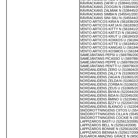
RÄVRACKANS ZAFIR U (S38441/200
RÄVRACKANS ZOOGIN N (S38444/2
RÄVRACKANS ZALMIAK N (S38445/2
RÄVRACKANS SIMBA N (S45541/200
RÄVRACKANS SINI-SIILI N (S45544/2
VENTO ARTICOS KIRA N (S61838/20
VENTO ARTICOS KATJA N (S61839/2
VENTO ARTICOS KITTY N (S61841/2
VENTO ARTICOS KATITZI N (S61842
VENTO ARTICOS KRUT U (S61843/2
VENTO ARTICOS KOKKOS U (S61844
VENTO ARTICOS KITTE U (S61845/2
VENTO ARTICOS KANGAS U (S61846
VENTO ARTICOS KOSMOS U (S6184
SAMEJÄNTANS PEPSI U (S69786/200
SAMEJÄNTANS PICASSO U (S69788/
SAMEJÄNTANS PEPPE U (S69789/20
SAMEJÄNTANS PENTTI U (S69790/2
NORDANLIDENS ZERO U (S10604/2
NORDANLIDENS ZALLY N (S10600/2
NORDANLIDENS ZAGA N (S10601/20
NORDANLIDENS ZELDA N (S10602/2
NORDANLIDENS ZORBA N (S10603/2
NORDANLIDENS ZEUS U (S10605/20
NORDANLIDENS ÅNYA N (S22044/20
NORDANLIDENS ÅIDA N (S22045/200
NORDANLIDENS ÅMINO U (S22046/2
NORDANLIDENS ÅZZY U (S22047/20
NORDANLIDENS ÅLKINOO U (S22049
SNÖDROTTNINGENS CIITOS U (S54
SNÖDROTTNINGENS CILLA N (S5451
SNÖDROTTNINGENS COCKIE N (S54
LAPPIZAROS BASTI U (S25613/2008)
LAPPIZAROS BELL N (S25614/2008)
LAPPIZAROS BONNIE N (S25616/200
LAPPIZAROS BIENNA N (S25617/200
SUGAROK AMAZING GRACE N (MSC