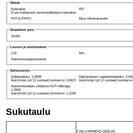
Silmät
Katarakta:
RD:
Ei per./vähämerk./avoin/epäilyttävä katarakta:
PHTVL/PHPV:
Muut silmäsairaudet:
Sisäelimet yms.
Sydän:
Luonne ja testitulokset
LTE:
MH:
Paimennustaipumustesti:
Sairausluvut
Epilepsialuku: 1,0938
Kilpirauhasen vajaatoimintaluku: 0,64
Ikäryhmän (yli 12 vuotiaat) keskiarvo: 0,6623
Ikäryhmän (yli 12 vuotiaat) keskiarvo
Autoimmuuniluku (Addison+KVT+Allergia):
1,3906
Ikäryhmän (yli 12 vuotiaat) keskiarvo: 1,2180
Sukutaulu
FJÄLLFARMENS QEELAS