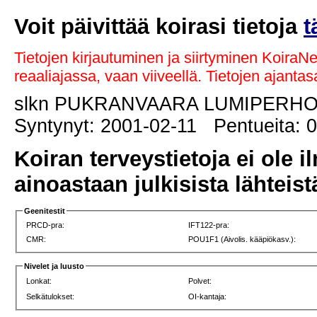
Voit päivittää koirasi tietoja
t
Tietojen kirjautuminen ja siirtyminen KoiraN
reaaliajassa, vaan viiveellä. Tietojen ajant
slkn PUKRANVAARA LUMIPERH
Syntynyt: 2001-02-11 Pentueita: 0
Koiran terveystietoja ei ole i
ainoastaan julkisista lähteistä
Geenitestit
PRCD-pra:
IFT122-pra:
CMR:
POU1F1 (Aivolis. kääpiökasv.):
Nivelet ja luusto
Lonkat:
Polvet:
Selkätulokset:
OI-kantaja: