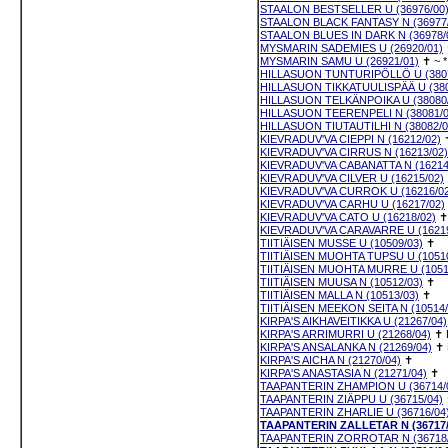
STAALON BESTSELLER U (36976/00
STAALON BLACK FANTASY N (36977/
STAALON BLUES IN DARK N (36978/
MYSMARIN SADEMIES U (26920/01)
MYSMARIN SAMU U (26921/01)
✝
~
*
HILLASUON TUNTURIPÖLLÖ U (3807
HILLASUON TIKKATUULISPÄÄ U (380
HILLASUON TELKÄNPOIKA U (38080/
HILLASUON TEERENPELI N (38081/0
HILLASUON TIUTAUTILHI N (38082/0
KIEVRADUV'VA CIEPPI N (16212/02)
KIEVRADUV'VA CIRRUS N (16213/02)
KIEVRADUV'VA CABANATTA N (16214
KIEVRADUV'VA CILVER U (16215/02)
KIEVRADUV'VA CURROK U (16216/02
KIEVRADUV'VA CARHU U (16217/02)
KIEVRADUV'VA CATO U (16218/02)
✝
KIEVRADUV'VA CARAVARRE U (16219
TIITIÄISEN MUSSE U (10509/03)
✝
TIITIÄISEN MUOHTA TUPSU U (10510
TIITIÄISEN MUOHTA MURRE U (1051
TIITIÄISEN MUUSA N (10512/03)
✝
TIITIÄISEN MALLA N (10513/03)
✝
TIITIÄISEN MEEKON SEITA N (10514/
KIRPA'S AIKHAVEITIKKA U (21267/04)
KIRPA'S ARRIMURRI U (21268/04)
✝
KIRPA'S ANSALANKA N (21269/04)
✝
KIRPA'S AICHA N (21270/04)
✝
KIRPA'S ANASTASIA N (21271/04)
✝
TAAPANTERIN ZHAMPION U (36714/
TAAPANTERIN ZIÄPPU U (36715/04)
TAAPANTERIN ZHARLIE U (36716/04
TAAPANTERIN ZALLETAR N (36717/
TAAPANTERIN ZORROTAR N (36718/