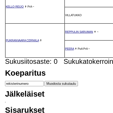
KELLO REIJO
✝
PrA
~
VILLATUKKO
REPPULIN SARUMAN
✝
~
PUKRANVAARA CERNIILA
✝
PEERA
✝
PoA
PrA
~
Sukusiitosaste: 0 Sukukatokerro
Koeparitus
Jälkeläiset
Sisarukset