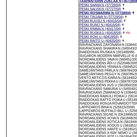
TAAPANTERIN ZUKLAA N (36719/04
PESKI SAANA N (37726/04)
✝
PESKI SALVIA N (37727/04)
✝
PESKI ROSMARIINI N (37728/04)
✝
PESKI TINJAMI N (37729/04)
✝
PESKI RUUSU N (40415/04)
✝
PESKI RUNO N (40416/04)
✝
PESKI RIMMA N (40417/04)
✝
PESKI RUSKA U (40418/04)
✝
Hc
PESKI ROKI U (40419/04)
✝
PESKI RAITO U (40420/04)
✝
RÄVRACKANS ZAYONARA N (S38443
RÄVRACKANS SHAKIRA N (S45543/2
RAIDDOKAS RIUSKA N (S51499/99)
SUGAROK MODERN MARVELLE N (D
NORDANLIDENS YAVA N (S69451/200
NORDANLIDENS ÅDI U (S22048/2005
NORDANLIDENS YENNA N (S69452/2
SAMEJÄNTANS PÄRLA N (S69784/20
SAMEJÄNTANS PEGGY N (S69785/2
VENTO ARTICOS KIARA N (S61840/2
SAMEJÄNTANS PEKKA U (S69787/20
NORDANLIDENS XUS U (S61850/200
RÄVRACKANS SAMURAI U (S45540/2
RÄVRACKANS ZMARAGD N (S38442/
RAIDDOKAS RAIKULI POIKA U (S514
RAIDDOKAS RATTO POIKA U (S5149
RAIDDOKAS RONJA RÖVARDOTTER N
LAPPIZAROS BINA N (S25615/2008)
LAPPIZAROS BUFFALO BILL U (S256
RÄVRACKANS SIGNE N (DK19995/20
NORDANLIDENS XOVA N (S61848/20
NORDANLIDENS XOTICA N (S61849/
NORDANLIDENS XODUS U (S61851/
NORDANLIDENS XANTE U (S61852/2
NORDANLIDENS X-RAY NEMO U (S61
NORDANLIDENS XIZE U (S61854/200