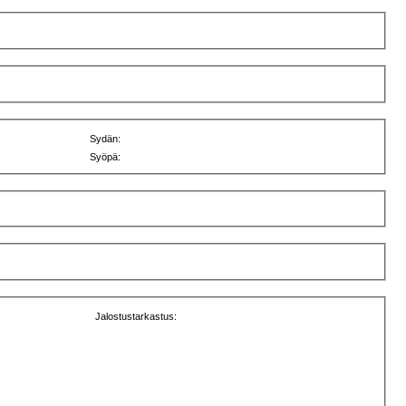
Sydän:
Syöpä:
Jalostustarkastus: