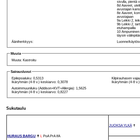
sivulla, pientä
8d Aaveet, ute
avustajan kans
8e Aaveet, kont
avustajaan
9a Leikki 2, lei
9b Leikki 2, ta
etuhampailla
10 Ampuminen 1 
täysin välinpit
Ääniherkkyys:
Luonne/käytös
Muuta
Muuta: Kastroitu
Sairausluvut
Epilepsialuku: 0,5313
Kilpirauhasen vaja
Ikäryhmän (4-8 v.) keskiarvo: 0,3078
Ikäryhmän (4-8 v.)
Autoimmuuniluku (Addison+KVT+Allergia): 1,5625
Ikäryhmän (4-8 v.) keskiarvo: 0,8227
Sukutaulu
JUOKSA YLKÄ
✝
HURAUS BARGU
✝
L
PoA
PrA
IfA