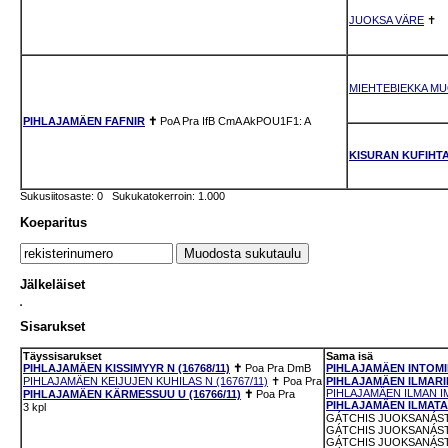
JUOKSA VÄRE
✝
MIEHTEBIEKKA MU
PIHLAJAMÄEN FAFNIR
✝
PoA
Pra
IfB
CmA
AkPOU1F1: A
KISURAN KUFIHT
Sukusiitosaste: 0 Sukukatokerroin: 1.000
Koeparitus
Jälkeläiset
Sisarukset
Täyssisarukset
Sama isä
PIHLAJAMÄEN KISSIMYYR N (16768/11)
✝
Poa
Pra
DmB
PIHLAJAMÄEN INTOMIEL
PIHLAJAMÄEN KEIJUJEN KUHILAS N (16767/11)
✝
Poa
Pra
PIHLAJAMÄEN ILMARIN
PIHLAJAMÄEN ILMAN IMP
PIHLAJAMÄEN KÄRMESSUU U (16766/11)
✝
Poa
Pra
PIHLAJAMÄEN ILMATAR
3 kpl
GÁTCHIS JUOKSANÁSTE
GÁTCHIS JUOKSANÁSTE
GÁTCHIS JUOKSANÁSTE