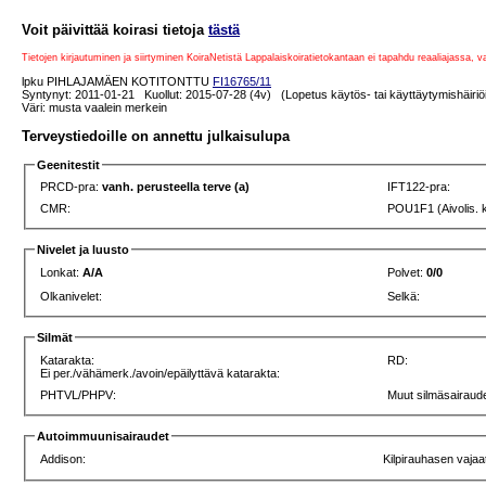
Voit päivittää koirasi tietoja
tästä
Tietojen kirjautuminen ja siirtyminen KoiraNetistä Lappalaiskoiratietokantaan ei tapahdu reaaliajassa, 
lpku PIHLAJAMÄEN KOTITONTTU
FI16765/11
Syntynyt: 2011-01-21 Kuollut: 2015-07-28 (4v) (Lopetus käytös- tai käyttäytymishäiriöi
Väri: musta vaalein merkein
Terveystiedoille on annettu julkaisulupa
Geenitestit
PRCD-pra:
vanh. perusteella terve (a)
IFT122-pra:
CMR:
POU1F1 (Aivolis. 
Nivelet ja luusto
Lonkat:
A/A
Polvet:
0/0
Olkanivelet:
Selkä:
Silmät
Katarakta:
RD:
Ei per./vähämerk./avoin/epäilyttävä katarakta:
PHTVL/PHPV:
Muut silmäsairaude
Autoimmuunisairaudet
Addison:
Kilpirauhasen vajaa