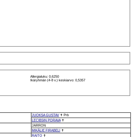
Allergialuku: 0,6250
Ikäryhmän (4-8 v.) keskiarvo: 0,5357
JUOKSA GUSTAV
✝
Prb
LECIBSIN PORAVA
✝
JARRON
MIKÄLIE FIRABELI
✝
RAITO
✝