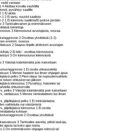
 ei vedä vastaan
 4 Aloittaa kovalla vauhdilla
esti, pysähtyy saaliille
 1 Ei aloita
 1 2 Ei tartu, nuuskii saalista
 2 1 Ei kiinnostu saaliista/Ei juokse perään
aso 3 Tarkkailevainen ja enimmäkseen
ittäisiä toimintoja
iinnostus 3 Kiinnostunut avustajasta, seuraa
hka/aggressio 2 Osoittaa yksittäisiä (1-2)
osion ensimm. osassa
eliaisuus 2 Saapuu linjalle aktiivisen avustajan
ikkihalu 2 Ei leiki - osoittaa kiinnostusta
hteistyö 3 On kiinnostunut leikkivästä
ko 3 Väistää kääntämättä pois katsettaan
lustus/aggressio 1 Ei osoita uhkauseleitä
liaisuus 5 Menee haalarin luo ilman ohjaajan apua
ellejäävä pelko 3 Pieni niiaus tai nopeudenvaihtelu
ee toisen ohituskerran jälkeen
ellejäävä kiinnostus 3 Pysähtyy, haistelee tai
ahdella ohituskerralla
s, pelko 3 Väistää kääntämättä pois katsettaan
, uteliaisuus 5 Menee räminälaitteen luo ilman
, jäljellejäävä pelko 1 Ei minkäänlaisia
en vaihteluita vai väistämistä
, jäljellejäävä kiinnostus 1 Ei osoita
minälaitetta kohtaan
ustus/aggressio 2 Osoittaa yksittäisiä
kaavaisuus 3 Tarkkailee aaveita, pitkiä taukoja,
t ajasta tai koko ajan toista
ko 2 On enimmäkseen ohjaajan edessä tai