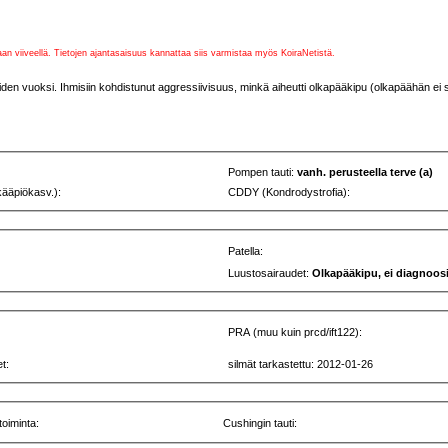
vaan viiveellä. Tietojen ajantasaisuus kannattaa siis varmistaa myös KoiraNetistä.
den vuoksi. Ihmisiin kohdistunut aggressiivisuus, minkä aiheutti olkapääkipu (olkapäähän ei 
Pompen tauti:
vanh. perusteella terve (a)
kääpiökasv.):
CDDY (Kondrodystrofia):
Patella:
Luustosairaudet:
Olkapääkipu, ei diagnoosi
PRA (muu kuin prcd/ift122):
t:
silmät tarkastettu: 2012-01-26
toiminta:
Cushingin tauti: