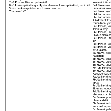
7 +1 Kovuus Hieman pehmeä 8
irrottaa/pitää,
8 +3 Luoksepäästävyys Hyväntahtoinen, luoksepäästävä, avoin 45
3a1 Takaa-ajo 1
9 +++ Laukauspelottomuus Laukausvarma
päämäärähakuis
Yhteensä 172
3a2 Takaa-ajo 2
3b1 Tarttuminen
3b2 Tarttuminen
4 Aktiviteettit
rauhallinen, yks
5a Etäleikki, k
ilman taukoja
5b Etäleikki, u
uhkauseleitä 
5c Etäleikki, ut
luo
5d Etäleikki, le
5e Etäleikki, y
avustajasta
6a Yllätys, pel
haalarista
6b Yllätys, puo
6c Yllätys, ute
6d Yllätys, jälj
kerran, pienen
6e Yllätys, jälj
katselee väh. k
7a Ääniherkkyy
7b Ääniherkkyys
apua
7c Ääniherkkyys
liikkumisnopeud
7d Ääniherkkyys
kiinnostusta rä
8a Aaveet, puol
uhkauseleitä
8b Aaveet, tark
kumpaakin puole
8c Aaveet, pel