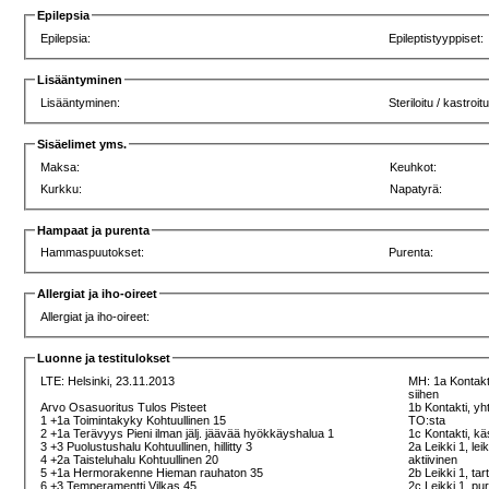
Epilepsia
Epilepsia:
Epileptistyyppiset:
Lisääntyminen
Lisääntyminen:
Steriloitu / kastroit
Sisäelimet yms.
Maksa:
Keuhkot:
Kurkku:
Napatyrä:
Hampaat ja purenta
Hammaspuutokset:
Purenta:
Allergiat ja iho-oireet
Allergiat ja iho-oireet:
Luonne ja testitulokset
LTE:
Helsinki, 23.11.2013
MH: 1a Kontakti
siihen
Arvo Osasuoritus Tulos Pisteet
1b Kontakti, yh
1 +1a Toimintakyky Kohtuullinen 15
TO:sta
2 +1a Terävyys Pieni ilman jälj. jäävää hyökkäyshalua 1
1c Kontakti, kä
3 +3 Puolustushalu Kohtuullinen, hillitty 3
2a Leikki 1, lei
4 +2a Taisteluhalu Kohtuullinen 20
aktiivinen
5 +1a Hermorakenne Hieman rauhaton 35
2b Leikki 1, tar
6 +3 Temperamentti Vilkas 45
2c Leikki 1, pur