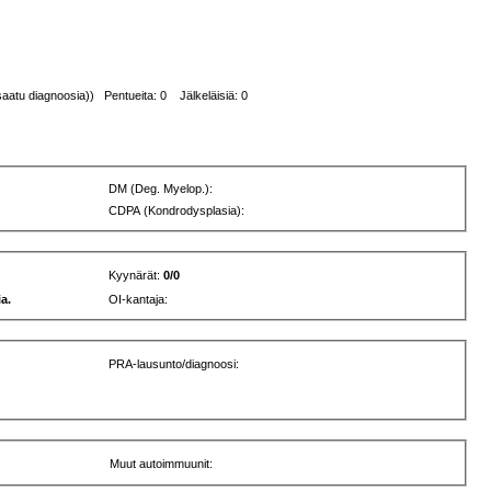
saatu diagnoosia)) Pentueita: 0 Jälkeläisiä: 0
DM (Deg. Myelop.):
CDPA (Kondrodysplasia):
Kyynärät:
0/0
a.
OI-kantaja:
PRA-lausunto/diagnoosi:
Muut autoimmuunit: