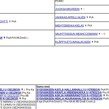
POMO
JUOKSA MIGREENI
✝
~
JAHKKAS APRILLI ALIEN
✝
PrA
OHTTI
✝
PrA
MIEHTEBIEKKA KIELAS
✝
PrA
VAUHTITASSUN MEAHCCEMANNI
✝
~
S
AR
✝
PoA
PrA
IfA
DmA
Li
KLÄPPYLETS AVKALAS ADDI
✝
PrA
Sama emä
I U (26128/10)
✝
L
Pra
Ka
SYSIVÄIKEEN KATLA HALLANHALLI U (47930/14)
PoA
Pr
SYSIVÄIKEEN KRAFLA HIIDENHUKKA U (47931/14)
Pra
I
EN U (26129/10)
Pra
Ka
SYSIVÄIKEEN ASKJA HÄMÄRÄNOTUS N (47932/14)
✝
Pr
I N (26131/10)
Pra
IfB
 N (26130/10)
✝
Pra
SYSIVÄIKEEN HEKLA HUURANHALTIA N (47933/14)
PoA
4 kpl (PoA PrA DmA S I Pra IfA M IfB DmB CmA Li)
 MÁNNU U (SE24342/2010)
 LIHKKU N (SE24343/2010)
 IDJA N (SE24344/2010)