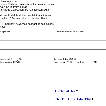
 välimatkanottoa
liaisuus 2 Menee katsomaan, kun ohjaaja puhuu
sa ja houkuttelee koiraa
aktinotto aaveeseen 4 Ottaa itse kontaktia
kkihalu 3 Leikkii - aktiivisuus lisäänty/vähenee
rttuminen 3 Tarttuu esineeseen viiveellä tai
Ei häiriinny, havaitsee nopeasti ja sen jälkeen
ämätön
ongelmat:
Paimennustaipumustesti:
atoimintaluku: 0,9375
Addisonluku: 0,0000
 keskiarvo: 0,2730
Ikäryhmän (4-8 v.) keskiarvo: 0,0140
LECIBSIN OLEKSI
✝
HAKKAPELITTA BOTNIC BINJA
✝