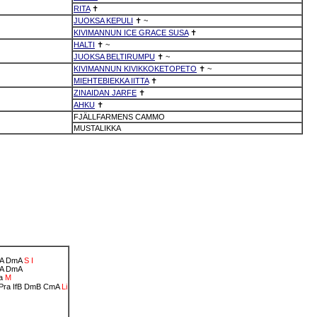
RITA
✝
JUOKSA KEPULI
✝
~
KIVIMANNUN ICE GRACE SUSA
✝
HALTI
✝
~
JUOKSA BELTIRUMPU
✝
~
KIVIMANNUN KIVIKKOKETOPETO
✝
~
MIEHTEBIEKKA IITTA
✝
ZINAIDAN JARFE
✝
AHKU
✝
FJÄLLFARMENS CAMMO
MUSTALIKKA
A
DmA
S
I
fA
DmA
a
M
Pra
IfB
DmB
CmA
Li