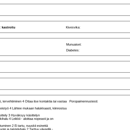
u:
kastroitu
Kivesvika:
Munuaiset:
Diabetes:
, tervehtiminen 4 Ottaa itse kontaktia tai vastaa
Poropaimennustesti:
teistyö 4 Lähtee mukaan halukkaasti, kiinnostuu
sittely 3 Hyväksyy käsittelyn
kkihalu 4 Leikkii - aloittaa nopeasti ja on
ttuminen 2 Ei tartu, nuuskii esinettä
uote ja taisteluhalu 2 Tarttuu viiveellä -