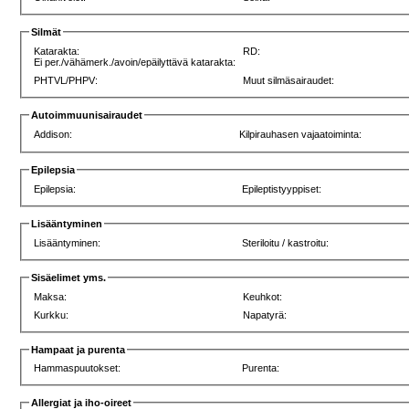
Silmät
Katarakta:
RD:
Ei per./vähämerk./avoin/epäilyttävä katarakta:
PHTVL/PHPV:
Muut silmäsairaudet:
Autoimmuunisairaudet
Addison:
Kilpirauhasen vajaatoiminta:
Epilepsia
Epilepsia:
Epileptistyyppiset:
Lisääntyminen
Lisääntyminen:
Steriloitu / kastroitu:
Sisäelimet yms.
Maksa:
Keuhkot:
Kurkku:
Napatyrä:
Hampaat ja purenta
Hammaspuutokset:
Purenta:
Allergiat ja iho-oireet