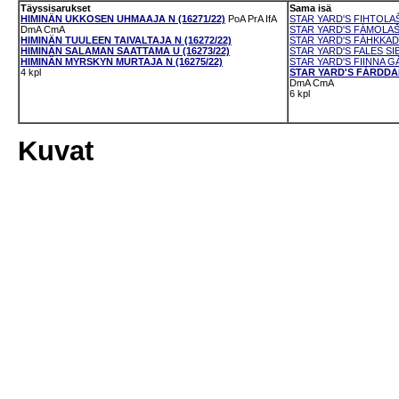
Täyssisarukset
Sama isä
HIMINÄN UKKOSEN UHMAAJA N (16271/22)
PoA
PrA
IfA
STAR YARD'S FIHTOLAŠ
DmA
CmA
STAR YARD'S FÁMOLAŠ
HIMINÄN TUULEEN TAIVALTAJA N (16272/22)
STAR YARD'S FÁHKKADI
HIMINÄN SALAMAN SAATTAMA U (16273/22)
STAR YARD'S FALES SI
HIMINÄN MYRSKYN MURTAJA N (16275/22)
STAR YARD'S FIINNA GÁ
4 kpl
STAR YARD'S FÁRDDAL
DmA
CmA
6 kpl
Kuvat