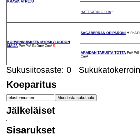
KRAWA ATRÉJU
HATTIVATIN GILDA
~
SAGABERRAN ORIPARONI
✝
PoA
P
KORVENKUISKEEN MYRSKYLUODON
MAIJA
PoA
PrA
Ifa
DmA
CmA
S
ARAIDAN TARUSTA TOTTA
PoA
PrB
CmA
Sukusiitosaste: 0 Sukukatokerro
Koeparitus
Jälkeläiset
Sisarukset