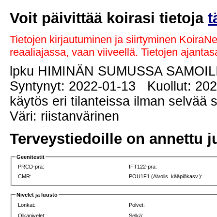
Voit päivittää koirasi tietoja
t
Tietojen kirjautuminen ja siirtyminen KoiraN
reaaliajassa, vaan viiveellä. Tietojen ajant
lpku HIMINÄN SUMUSSA SAMOIL
Syntynyt: 2022-01-13 Kuollut: 202
käytös eri tilanteissa ilman selvää
Väri: riistanvärinen
Terveystiedoille on annettu j
Geenitestit
PRCD-pra:
IFT122-pra:
CMR:
POU1F1 (Aivolis. kääpiökasv.):
Nivelet ja luusto
Lonkat:
Polvet:
Olkanivelet:
Selkä: