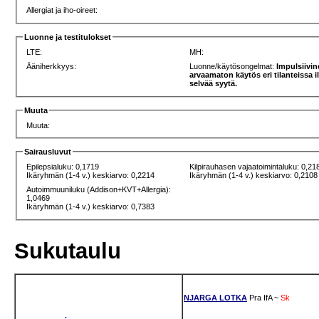
Allergiat ja iho-oireet:
Luonne ja testitulokset
LTE:
MH:
Ääniherkkyys:
Luonne/käytösongelmat:
Impulsiivin
arvaamaton käytös eri tilanteissa 
selvää syytä.
Muuta
Muuta:
Sairausluvut
Epilepsialuku: 0,1719
Kilpirauhasen vajaatoimintaluku: 0,21
Ikäryhmän (1-4 v.) keskiarvo: 0,2214
Ikäryhmän (1-4 v.) keskiarvo: 0,2108
Autoimmuuniluku (Addison+KVT+Allergia):
1,0469
Ikäryhmän (1-4 v.) keskiarvo: 0,7383
Sukutaulu
NJARGA LOTKA
Pra
IfA
~
Sk