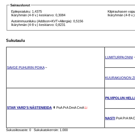
Sairausluvut
Epilepsialuku: 1,4375
Kilpirauhasen vaja
Ikäryhmän (4-8 v.) keskiarvo: 0,3084
Ikäryhmän (4-8 v.)
Autoimmuuniluku (Addison+KVT+Allergia): 0,5156
Ikäryhmän (4-8 v.) keskiarvo: 0,8231
Sukutaulu
LUMITURPA ONNI
SAVGE PUHURIN POIKA
~
KUURAKUONON Z
PILVIPOLUN HELL
STAR YARD'S NÁSTENIEIDA
✝
PoA
PrA
DmA
CmA
Li
NASTI
PoA
PrA
IfA
Sukusiitosaste: 0 Sukukatokerroin: 1.000