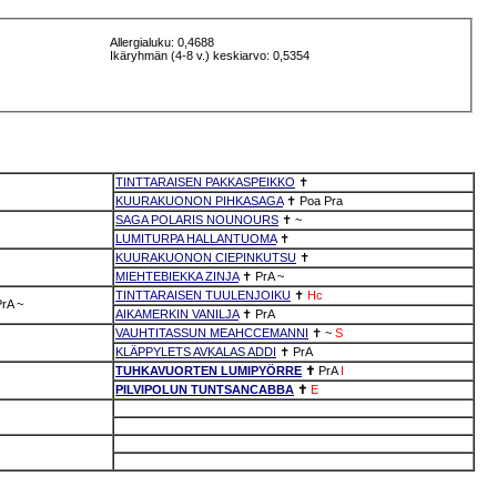
Allergialuku: 0,4688
Ikäryhmän (4-8 v.) keskiarvo: 0,5354
TINTTARAISEN PAKKASPEIKKO
✝
KUURAKUONON PIHKASAGA
✝
Poa
Pra
SAGA POLARIS NOUNOURS
✝
~
LUMITURPA HALLANTUOMA
✝
KUURAKUONON CIEPINKUTSU
✝
MIEHTEBIEKKA ZINJA
✝
PrA
~
TINTTARAISEN TUULENJOIKU
✝
Hc
PrA
~
AIKAMERKIN VANILJA
✝
PrA
VAUHTITASSUN MEAHCCEMANNI
✝
~
S
KLÄPPYLETS AVKALAS ADDI
✝
PrA
TUHKAVUORTEN LUMIPYÖRRE
✝
PrA
I
PILVIPOLUN TUNTSANCABBA
✝
E