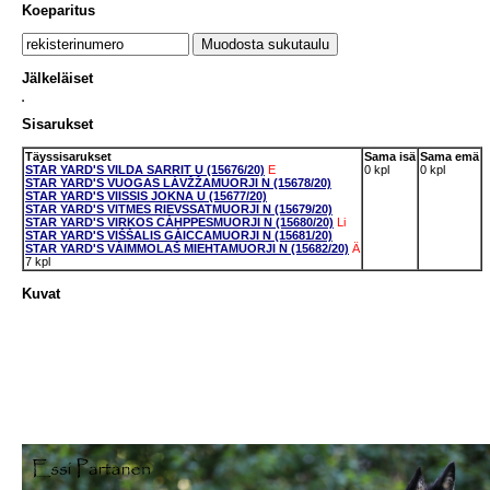
Koeparitus
Jälkeläiset
Sisarukset
Täyssisarukset
Sama isä
Sama emä
STAR YARD'S VILDA SARRIT U (15676/20)
E
0 kpl
0 kpl
STAR YARD'S VUOGAS LÁVŽŽAMUORJI N (15678/20)
STAR YARD'S VIISSIS JOKNA U (15677/20)
STAR YARD'S VITMES RIEVSSATMUORJI N (15679/20)
STAR YARD'S VIRKOS CÁHPPESMUORJI N (15680/20)
Li
STAR YARD'S VIŠŠALIS GÁICCAMUORJI N (15681/20)
STAR YARD'S VÁIMMOLAŠ MIEHTAMUORJI N (15682/20)
Ä
7 kpl
Kuvat