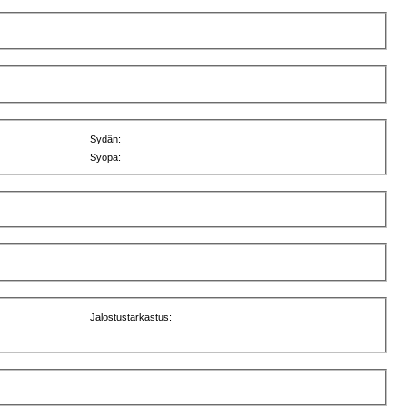
Sydän:
Syöpä:
Jalostustarkastus: