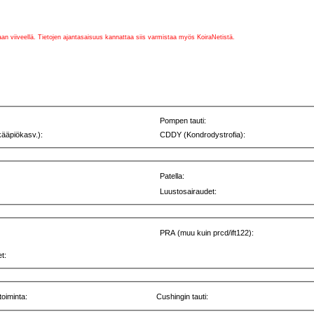
vaan viiveellä. Tietojen ajantasaisuus kannattaa siis varmistaa myös KoiraNetistä.
Pompen tauti:
kääpiökasv.):
CDDY (Kondrodystrofia):
Patella:
Luustosairaudet:
PRA (muu kuin prcd/ift122):
t:
toiminta:
Cushingin tauti: