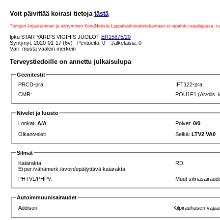
Voit päivittää koirasi tietoja
tästä
Tietojen kirjautuminen ja siirtyminen KoiraNetistä Lappalaiskoiratietokantaan ei tapahdu reaaliajassa, 
lpku STAR YARD'S VIGIHIS JUOLOT
ER15675/20
Syntynyt: 2020-01-17 (6v) Pentueita: 0 Jälkeläisiä: 0
Väri: musta vaalein merkein
Terveystiedoille on annettu julkaisulupa
Geenitestit
PRCD-pra:
IFT122-pra:
CMR:
POU1F1 (Aivolis. 
Nivelet ja luusto
Lonkat:
A/A
Polvet:
0/0
Olkanivelet:
Selkä:
LTV2 VA0
Silmät
Katarakta:
RD:
Ei per./vähämerk./avoin/epäilyttävä katarakta:
PHTVL/PHPV:
Muut silmäsairaude
Autoimmuunisairaudet
Addison:
Kilpirauhasen vajaa