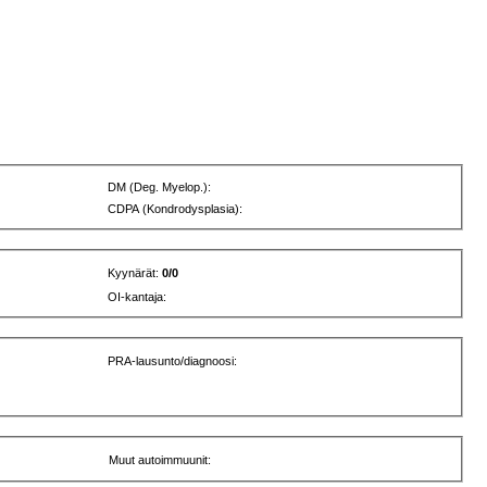
DM (Deg. Myelop.):
CDPA (Kondrodysplasia):
Kyynärät:
0/0
OI-kantaja:
PRA-lausunto/diagnoosi:
Muut autoimmuunit: