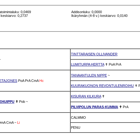
atoimintaluku: 0,0469
Addisonluku: 0,0000
 keskiarvo: 0,2737
Ikäryhmän (4-8 v.) keskiarvo: 0,0140
TINTTARAISEN OLLIVANDER
~
LUMITURPA HERTTA
✝
PoA
PrA
TAIVAANTULEN NIPPE
~
ETAJONES
PoA
PrA
CmA
Hc
KUURAKUONON REVONTULENROIHU
✝
KISURAN KILKURA
✝
EHUIPPU
✝
Pob
~
PILVIPOLUN PARAS-KUMMA
✝
PrA
CALMMO
DmA
CmA
~
Li
PENU