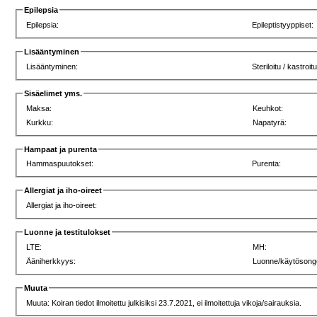
Epilepsia
Epilepsia:
Epileptistyyppiset:
Lisääntyminen
Lisääntyminen:
Steriloitu / kastroitu
Sisäelimet yms.
Maksa:
Keuhkot:
Kurkku:
Napatyrä:
Hampaat ja purenta
Hammaspuutokset:
Purenta:
Allergiat ja iho-oireet
Allergiat ja iho-oireet:
Luonne ja testitulokset
LTE:
MH:
Ääniherkkyys:
Luonne/käytösong
Muuta
Muuta: Koiran tiedot ilmoitettu julkisiksi 23.7.2021, ei ilmoitettuja vikoja/sairauksia.