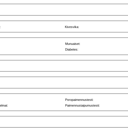
:
Kivesvika:
Munuaiset:
Diabetes:
Poropaimennustesti:
elmat:
Paimennustaipumustesti: