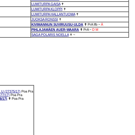
LUMITURPA GAISA
✝
LUMITURPA KLOPPI
✝
LUMITURPA HALLANTUOMA
✝
JUOKSA RONSSI
✝
KIVIMANNUN SUVIRUUSU-ULDA
✝
PrA
Ifb
~
Ä
PIHLAJAMÄEN AUER-WAARA
✝
PrA
~
D
M
SAGA POLARIS NOELLA
✝
~
U (27375/17)
Poa
Pra
77/17)
Poa
Pra
/17)
✝
Poa
Pra