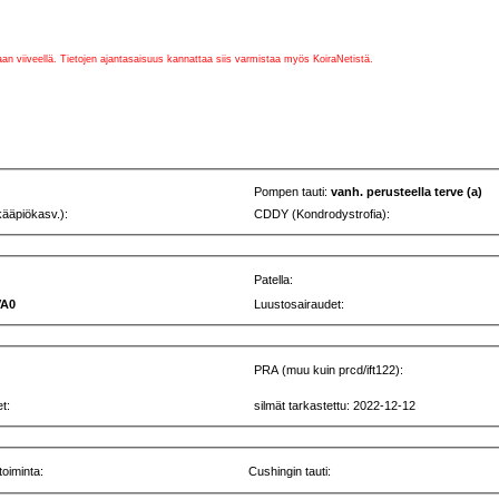
vaan viiveellä. Tietojen ajantasaisuus kannattaa siis varmistaa myös KoiraNetistä.
Pompen tauti:
vanh. perusteella terve (a)
kääpiökasv.):
CDDY (Kondrodystrofia):
Patella:
VA0
Luustosairaudet:
PRA (muu kuin prcd/ift122):
t:
silmät tarkastettu: 2022-12-12
toiminta:
Cushingin tauti: