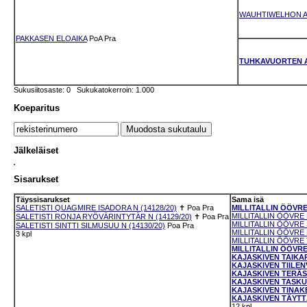
WAUHTIWELHON A
PAKKASEN ELOAIKA
PoA
Pra
TUHKAVUORTEN 
Sukusiitosaste: 0 Sukukatokerroin: 1.000
Koeparitus
Jälkeläiset
Sisarukset
Täyssisarukset
Sama isä
SALETISTI QUAGMIRE ISADORA N (14128/20)
✝
Poa
Pra
MILLITALLIN ÖÖVRE
MILLITALLIN ÖÖVRE 
SALETISTI RONJA RYÖVÄRINTYTÄR N (14129/20)
✝
Poa
Pra
MILLITALLIN ÖÖVRE 
SALETISTI SINTTI SILMUSUU N (14130/20)
Poa
Pra
MILLITALLIN ÖÖVRE 
3 kpl
MILLITALLIN ÖÖVRE 
MILLITALLIN ÖÖVRE 
KAJASKIVEN TAIKAR
KAJASKIVEN TIILENV
KAJASKIVEN TERÄST
KAJASKIVEN TASKUH
KAJASKIVEN TINAKE
KAJASKIVEN TÄYTTÄ
12 kpl