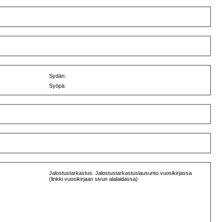
Sydän:
Syöpä:
Jalostustarkastus: Jalostustarkastuslausunto vuosikirjassa
(linkki vuosikirjaan sivun alalaidassa)