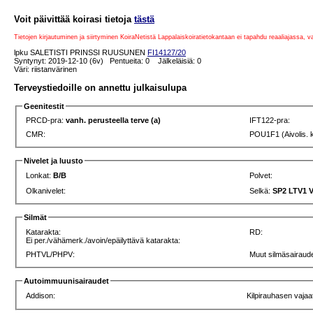
Voit päivittää koirasi tietoja
tästä
Tietojen kirjautuminen ja siirtyminen KoiraNetistä Lappalaiskoiratietokantaan ei tapahdu reaaliajassa, 
lpku SALETISTI PRINSSI RUUSUNEN
FI14127/20
Syntynyt: 2019-12-10 (6v) Pentueita: 0 Jälkeläisiä: 0
Väri: riistanvärinen
Terveystiedoille on annettu julkaisulupa
Geenitestit
PRCD-pra:
vanh. perusteella terve (a)
IFT122-pra:
CMR:
POU1F1 (Aivolis. 
Nivelet ja luusto
Lonkat:
B/B
Polvet:
Olkanivelet:
Selkä:
SP2 LTV1 
Silmät
Katarakta:
RD:
Ei per./vähämerk./avoin/epäilyttävä katarakta:
PHTVL/PHPV:
Muut silmäsairaude
Autoimmuunisairaudet
Addison:
Kilpirauhasen vajaa