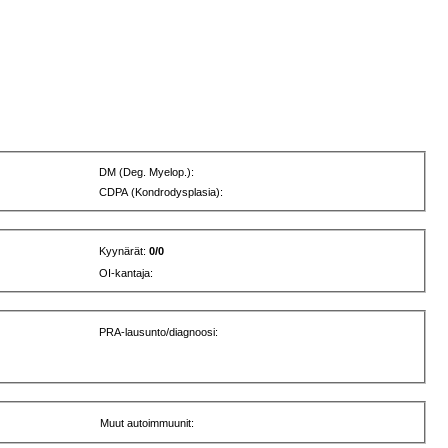
DM (Deg. Myelop.):
CDPA (Kondrodysplasia):
Kyynärät:
0/0
OI-kantaja:
PRA-lausunto/diagnoosi:
Muut autoimmuunit: