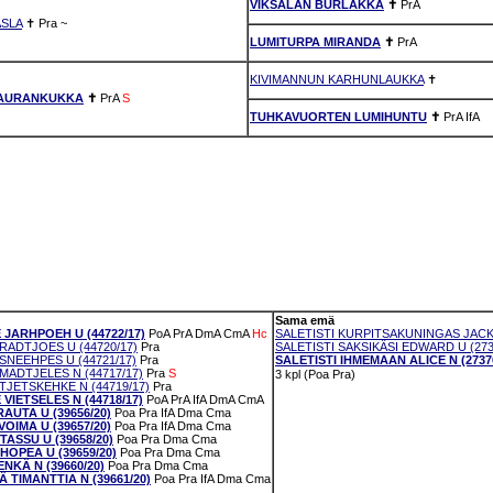
VIKSALAN BURLAKKA
✝
PrA
SLA
✝
Pra
~
LUMITURPA MIRANDA
✝
PrA
KIVIMANNUN KARHUNLAUKKA
✝
AURANKUKKA
✝
PrA
S
TUHKAVUORTEN LUMIHUNTU
✝
PrA
IfA
Sama emä
 JARHPOEH U (44722/17)
PoA
PrA
DmA
CmA
Hc
SALETISTI KURPITSAKUNINGAS JACK 
RADTJOES U (44720/17)
Pra
SALETISTI SAKSIKÄSI EDWARD U (273
SNEEHPES U (44721/17)
Pra
SALETISTI IHMEMAAN ALICE N (27376
MADTJELES N (44717/17)
Pra
S
3 kpl (Poa Pra)
TJETSKEHKE N (44719/17)
Pra
VIETSELES N (44718/17)
PoA
PrA
IfA
DmA
CmA
AUTA U (39656/20)
Poa
Pra
IfA
Dma
Cma
OIMA U (39657/20)
Poa
Pra
IfA
Dma
Cma
ASSU U (39658/20)
Poa
Pra
Dma
Cma
OPEA U (39659/20)
Poa
Pra
Dma
Cma
NKÄ N (39660/20)
Poa
Pra
Dma
Cma
 TIMANTTIA N (39661/20)
Poa
Pra
IfA
Dma
Cma