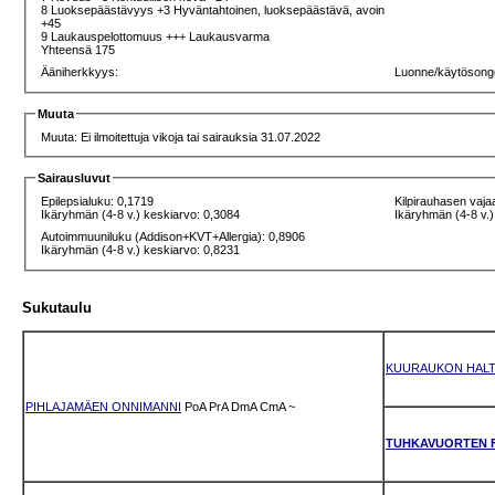
8 Luoksepäästävyys +3 Hyväntahtoinen, luoksepäästävä, avoin
+45
9 Laukauspelottomuus +++ Laukausvarma
Yhteensä 175
Ääniherkkyys:
Luonne/käytösong
Muuta
Muuta: Ei ilmoitettuja vikoja tai sairauksia 31.07.2022
Sairausluvut
Epilepsialuku: 0,1719
Kilpirauhasen vaja
Ikäryhmän (4-8 v.) keskiarvo: 0,3084
Ikäryhmän (4-8 v.)
Autoimmuuniluku (Addison+KVT+Allergia): 0,8906
Ikäryhmän (4-8 v.) keskiarvo: 0,8231
Sukutaulu
KUURAUKON HALT
PIHLAJAMÄEN ONNIMANNI
PoA
PrA
DmA
CmA
~
TUHKAVUORTEN F