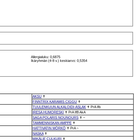
Allergialuku: 0,6875
Ikäryhmän (4-8 v.) keskiarvo: 0,5354
AKSU
✝
FINNTRIX KARAMIS CIGGU
✝
TUULENKUUN ALKALOIDI-ASLAK
✝
PrA
Ifb
IRESA HUMORESKI
✝
PrA
IfB
AkA
SAGA POLARIS NOUNOURS
✝
~
TAMMENNISKAN AMPPE
✝
HATTIVATIN MÖRKÖ
✝
PrA
~
NASKA
✝
MIKÄLIE CULKURI
✝