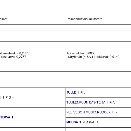
elmat:
Paimennustaipumustesti:
atoimintaluku: 0,2031
Addisonluku: 0,0000
 keskiarvo: 0,2737
Ikäryhmän (4-8 v.) keskiarvo: 0,0140
JULLE
✝
Prb
I
✝
PrB
~
TUULENKUUN BAS-TEIJA
✝
PrA
NELIVEDON MUSTA RUDOLF
✝
~
IERVA
✝
MUUSA
✝
PoA
PrA
IfA