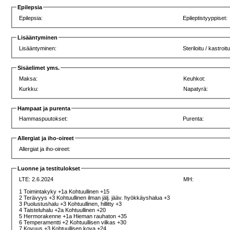
Epilepsia
Epilepsia:
Epileptistyyppiset:
Lisääntyminen
Lisääntyminen:
Steriloitu / kastroitu
Sisäelimet yms.
Maksa:
Keuhkot:
Kurkku:
Napatyrä:
Hampaat ja purenta
Hammaspuutokset:
Purenta:
Allergiat ja iho-oireet
Allergiat ja iho-oireet:
Luonne ja testitulokset
LTE: 2.6.2024
MH:
1 Toimintakyky +1a Kohtuullinen +15
2 Terävyys +3 Kohtuullinen ilman jälj. jääv. hyökkäyshalua +3
3 Puolustushalu +3 Kohtuullinen, hillitty +3
4 Taisteluhalu +2a Kohtuullinen +20
5 Hermorakenne +1a Hieman rauhaton +35
6 Temperamentti +2 Kohtuullisen vilkas +30
7 Kovuus +3 Kohtuullisen kova +24