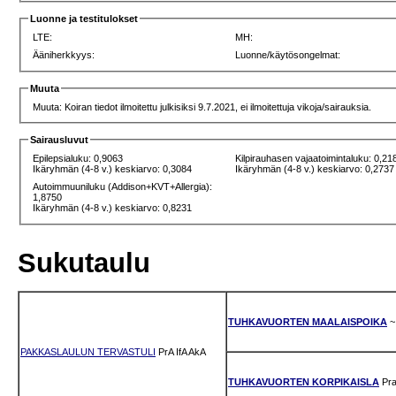
Luonne ja testitulokset
LTE:
MH:
Ääniherkkyys:
Luonne/käytösongelmat:
Muuta
Muuta: Koiran tiedot ilmoitettu julkisiksi 9.7.2021, ei ilmoitettuja vikoja/sairauksia.
Sairausluvut
Epilepsialuku: 0,9063
Kilpirauhasen vajaatoimintaluku: 0,21
Ikäryhmän (4-8 v.) keskiarvo: 0,3084
Ikäryhmän (4-8 v.) keskiarvo: 0,2737
Autoimmuuniluku (Addison+KVT+Allergia):
1,8750
Ikäryhmän (4-8 v.) keskiarvo: 0,8231
Sukutaulu
TUHKAVUORTEN MAALAISPOIKA
~
PAKKASLAULUN TERVASTULI
PrA
IfA
AkA
TUHKAVUORTEN KORPIKAISLA
Pr