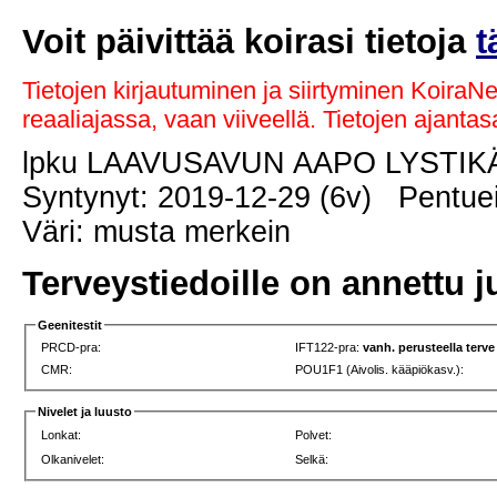
Voit päivittää koirasi tietoja
t
Tietojen kirjautuminen ja siirtyminen KoiraN
reaaliajassa, vaan viiveellä. Tietojen ajant
lpku LAAVUSAVUN AAPO LYSTI
Syntynyt: 2019-12-29 (6v) Pentuei
Väri: musta merkein
Terveystiedoille on annettu j
Geenitestit
PRCD-pra:
IFT122-pra:
vanh. perusteella terve
CMR:
POU1F1 (Aivolis. kääpiökasv.):
Nivelet ja luusto
Lonkat:
Polvet:
Olkanivelet:
Selkä: