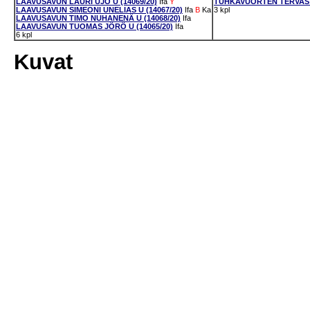
LAAVUSAVUN LAURI UJO U (14069/20)
Ifa
Y
TUHKAVUORTEN TERVASTA
LAAVUSAVUN SIMEONI UNELIAS U (14067/20)
Ifa
B
Ka
3 kpl
LAAVUSAVUN TIMO NUHANENÄ U (14068/20)
Ifa
LAAVUSAVUN TUOMAS JÖRÖ U (14065/20)
Ifa
6 kpl
Kuvat