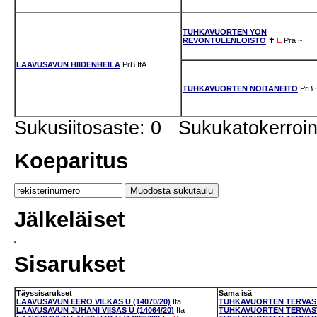
TUHKAVUORTEN YÖN
REVONTULENLOISTO
✝
E
Pra
~
LAAVUSAVUN HIIDENHEILA
PrB
IfA
TUHKAVUORTEN NOITANEITO
PrB
Sukusiitosaste: 0 Sukukatokerro
Koeparitus
Jälkeläiset
Sisarukset
Täyssisarukset
Sama isä
LAAVUSAVUN EERO VILKAS U (14070/20)
Ifa
TUHKAVUORTEN TERVAST
LAAVUSAVUN JUHANI VIISAS U (14064/20)
Ifa
TUHKAVUORTEN TERVASTU