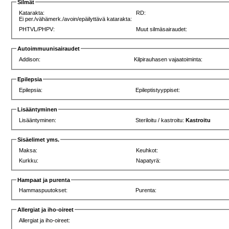
Silmät
Katarakta:
RD:
Ei per./vähämerk./avoin/epäilyttävä katarakta:
PHTVL/PHPV:
Muut silmäsairaudet:
Autoimmuunisairaudet
Addison:
Kilpirauhasen vajaatoiminta:
Epilepsia
Epilepsia:
Epileptistyyppiset:
Lisääntyminen
Lisääntyminen:
Steriloitu / kastroitu:
Kastroitu
Sisäelimet yms.
Maksa:
Keuhkot:
Kurkku:
Napatyrä:
Hampaat ja purenta
Hammaspuutokset:
Purenta:
Allergiat ja iho-oireet
Allergiat ja iho-oireet: