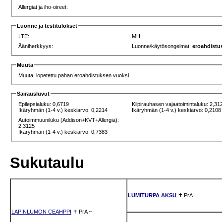
Allergiat ja iho-oireet:
Luonne ja testitulokset
LTE:
MH:
Ääniherkkyys:
Luonne/käytösongelmat:
eroahdistu
Muuta
Muuta: lopetettu pahan eroahdistuksen vuoksi
Sairausluvut
Epilepsialuku: 0,6719
Kilpirauhasen vajaatoimintaluku: 2,31
Ikäryhmän (1-4 v.) keskiarvo: 0,2214
Ikäryhmän (1-4 v.) keskiarvo: 0,2108
Autoimmuuniluku (Addison+KVT+Allergia):
2,3125
Ikäryhmän (1-4 v.) keskiarvo: 0,7383
Sukutaulu
LUMITURPA AKSU
✝
PrA
LAPINLUMON CEAHPPI
✝
PrA
~