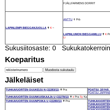
FJÄLLFARMENS DORRIT
ANTTU
✝
Prb
LAPINLEMPI BIEGGANJUOLLA
✝
K
~
LAPINLUMON BIEGGAMILLU
✝
K
P
Li
Sukusiitosaste: 0 Sukukatokerro
Koeparitus
Jälkeläiset
TUHKAVUORTEN QUUKEIJU N (22283/11)
✝
Pra
POATSU JÄYHÄ J
POATSU JÄPPINEN
TUHKAVUORTEN QUUNKUISKAAJA U (22278/11)
✝
e
Pra
Sy
Ka
TUHKAVUORTEN QUUNPOIKA U (22280/11)
✝
Pra
TUHKAVUORTEN 
TUHKAVUORTEN 
TUHKAVUORTEN 