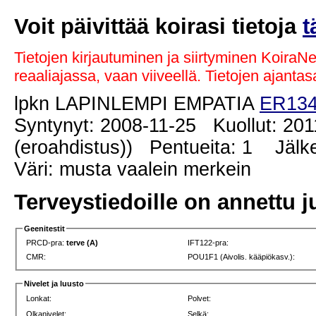
Voit päivittää koirasi tietoja
t
Tietojen kirjautuminen ja siirtyminen KoiraN
reaaliajassa, vaan viiveellä. Tietojen ajant
lpkn LAPINLEMPI EMPATIA
ER134
Syntynyt: 2008-11-25 Kuollut: 201
(eroahdistus)) Pentueita: 1 Jälkel
Väri: musta vaalein merkein
Terveystiedoille on annettu j
Geenitestit
PRCD-pra:
terve (A)
IFT122-pra:
CMR:
POU1F1 (Aivolis. kääpiökasv.):
Nivelet ja luusto
Lonkat:
Polvet:
Olkanivelet:
Selkä: