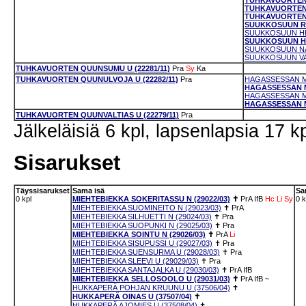
TUHKAVUORTEN 
TUHKAVUORTEN M
TUHKAVUORTEN 
SUUKKOSUUN RA
SUUKKOSUUN HEL
SUUKKOSUUN HIP
SUUKKOSUUN NAS
SUUKKOSUUN VAI
TUHKAVUORTEN QUUNSUMU U (22281/11)
Pra
Sy
Ka
TUHKAVUORTEN QUUNULVOJA U (22282/11)
Pra
HAGASSESSAN MI
HAGASSESSAN MI
HAGASSESSAN MI
HAGASSESSAN MI
TUHKAVUORTEN QUUNVALTIAS U (22279/11)
Pra
Jälkeläisiä 6 kpl, lapsenlapsia 17 kp
Sisarukset
Täyssisarukset
Sama isä
Sa
0 kpl
MIEHTEBIEKKA SOKERITASSU N (29022/03)
✝
PrA
IfB
Hc
Li
Sy
0 k
MIEHTEBIEKKA SUOMINEITO N (29023/03)
✝
PrA
MIEHTEBIEKKA SILHUETTI N (29024/03)
✝
Pra
MIEHTEBIEKKA SUOPUNKI N (29025/03)
✝
Pra
MIEHTEBIEKKA SOINTU N (29026/03)
✝
PrA
Li
MIEHTEBIEKKA SISUPUSSI U (29027/03)
✝
Pra
MIEHTEBIEKKA SUENSURMA U (29028/03)
✝
Pra
MIEHTEBIEKKA SLEEVI U (29029/03)
✝
Pra
MIEHTEBIEKKA SANTAJALKA U (29030/03)
✝
PrA
IfB
MIEHTEBIEKKA SELLOSOOLO U (29031/03)
✝
PrA
IfB
~
HUKKAPERÄ POHJAN KRUUNU U (37506/04)
✝
HUKKAPERÄ OINAS U (37507/04)
✝
HUKKAPERÄ AJOMIES U (37508/04)
✝