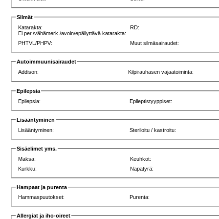
Silmät
Katarakta:
RD:
Ei per./vähämerk./avoin/epäilyttävä katarakta:
PHTVL/PHPV:
Muut silmäsairaudet:
Autoimmuunisairaudet
Addison:
Kilpirauhasen vajaatoiminta:
Epilepsia
Epilepsia:
Epileptistyyppiset:
Lisääntyminen
Lisääntyminen:
Steriloitu / kastroitu:
Sisäelimet yms.
Maksa:
Keuhkot:
Kurkku:
Napatyrä:
Hampaat ja purenta
Hammaspuutokset:
Purenta:
Allergiat ja iho-oireet