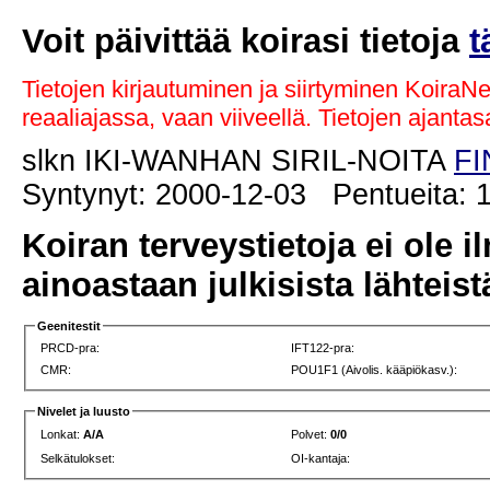
Voit päivittää koirasi tietoja
t
Tietojen kirjautuminen ja siirtyminen KoiraN
reaaliajassa, vaan viiveellä. Tietojen ajant
slkn IKI-WANHAN SIRIL-NOITA
FI
Syntynyt: 2000-12-03 Pentueita: 1
Koiran terveystietoja ei ole i
ainoastaan julkisista lähteistä
Geenitestit
PRCD-pra:
IFT122-pra:
CMR:
POU1F1 (Aivolis. kääpiökasv.):
Nivelet ja luusto
Lonkat:
A/A
Polvet:
0/0
Selkätulokset:
OI-kantaja: