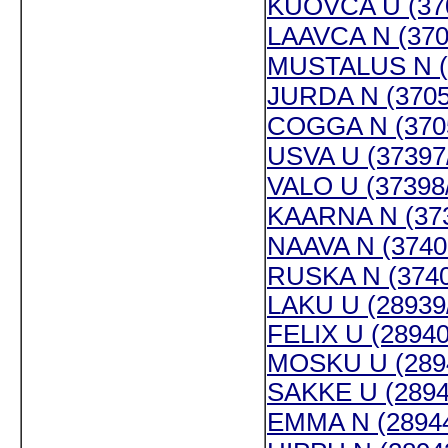
KUOVCA U (370
LAAVCA N (370
MUSTALUS N (
JURDA N (3705
COGGA N (370
USVA U (37397
VALO U (37398
KAARNA N (373
NAAVA N (3740
RUSKA N (3740
LAKU U (28939
FELIX U (28940
MOSKU U (289
SAKKE U (2894
EMMA N (28944