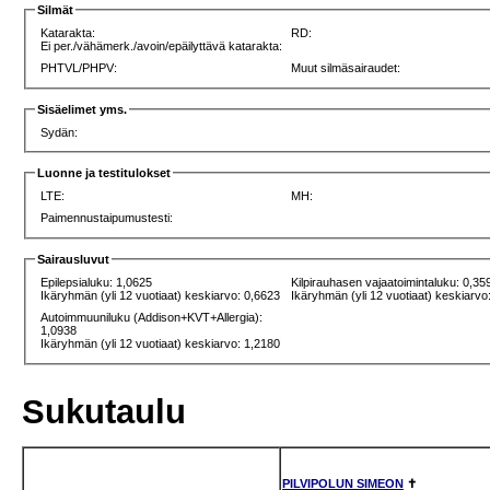
Silmät
Katarakta:
RD:
Ei per./vähämerk./avoin/epäilyttävä katarakta:
PHTVL/PHPV:
Muut silmäsairaudet:
Sisäelimet yms.
Sydän:
Luonne ja testitulokset
LTE:
MH:
Paimennustaipumustesti:
Sairausluvut
Epilepsialuku: 1,0625
Kilpirauhasen vajaatoimintaluku: 0,35
Ikäryhmän (yli 12 vuotiaat) keskiarvo: 0,6623
Ikäryhmän (yli 12 vuotiaat) keskiarvo
Autoimmuuniluku (Addison+KVT+Allergia):
1,0938
Ikäryhmän (yli 12 vuotiaat) keskiarvo: 1,2180
Sukutaulu
PILVIPOLUN SIMEON
✝