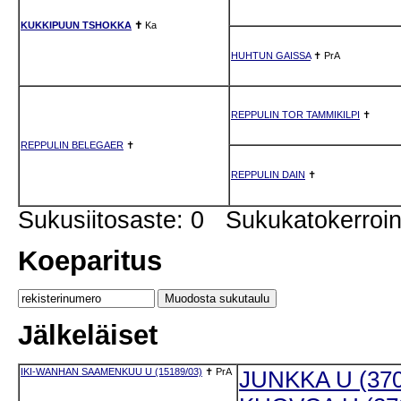
KUKKIPUUN TSHOKKA
✝
Ka
HUHTUN GAISSA
✝
PrA
REPPULIN TOR TAMMIKILPI
✝
REPPULIN BELEGAER
✝
REPPULIN DAIN
✝
Sukusiitosaste: 0 Sukukatokerro
Koeparitus
Jälkeläiset
IKI-WANHAN SAAMENKUU U (15189/03)
✝
PrA
JUNKKA U (370