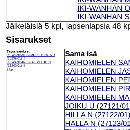
IKI-WANHAN O
IKI-WANHAN S
Jälkeläisiä 5 kpl, lapsenlapsia 48 kp
Sisarukset
Täyssisarukset
Sama isä
IKI-WANHAN SAMUR-TIETÄJÄ U
(13239/01)
✝
KAIHOMIELEN SAM
IKI-WANHAN SIRAK-VELHO N
(13240/01)
✝
KAIHOMIELEN JASP
2 kpl
KAIHOMIELEN PEP
KAIHOMIELEN PIRJ
KAIHOMIELEN MAIK
JOIKU U (27121/01
HILLA N (27122/01
HALLA N (27123/01