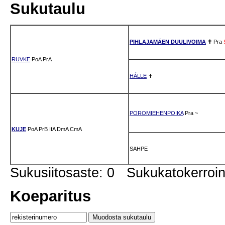
Sukutaulu
PIHLAJAMÄEN DUULIVOIMA
✝
Pra
RUVKE
PoA
PrA
HÁLLE
✝
POROMIEHENPOIKA
Pra
~
KUJE
PoA
PrB
IfA
DmA
CmA
SAHPE
Sukusiitosaste: 0 Sukukatokerro
Koeparitus