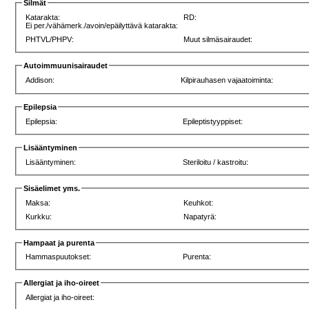
Silmät
Katarakta:
RD:
Ei per./vähämerk./avoin/epäilyttävä katarakta:
PHTVL/PHPV:
Muut silmäsairaudet:
Autoimmuunisairaudet
Addison:
Kilpirauhasen vajaatoiminta:
Epilepsia
Epilepsia:
Epileptistyyppiset:
Lisääntyminen
Lisääntyminen:
Steriloitu / kastroitu:
Sisäelimet yms.
Maksa:
Keuhkot:
Kurkku:
Napatyrä:
Hampaat ja purenta
Hammaspuutokset:
Purenta:
Allergiat ja iho-oireet
Allergiat ja iho-oireet: