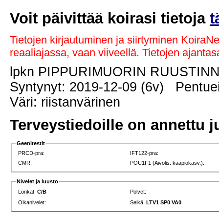
Voit päivittää koirasi tietoja
t
Tietojen kirjautuminen ja siirtyminen KoiraN
reaaliajassa, vaan viiveellä. Tietojen ajant
lpkn PIPPURIMUORIN RUUSTIN
Syntynyt: 2019-12-09 (6v) Pentuei
Väri: riistanvärinen
Terveystiedoille on annettu j
Geenitestit
PRCD-pra:
IFT122-pra:
CMR:
POU1F1 (Aivolis. kääpiökasv.):
Nivelet ja luusto
Lonkat:
C/B
Polvet:
Olkanivelet:
Selkä:
LTV1 SP0 VA0