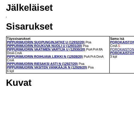
Jälkeläiset
Sisarukset
Täyssisarukset
Sama isä
PIPPURIMUORIN SUOPUNGINJATKE U (12932/20)
Poa
POROKAISTON 
PIPPURIMUORIN ROUKUVA NUOLI U (12931/20)
Poa
CmA
S
PIPPURIMUORIN VAATIMEN VARTIJA U (12930/20)
PoA
PrA
IfA
POROKAISTON C
DmA
CmA
POROKAISTON 
PIPPURIMUORIN ROIHUAVA LIEKKI N (12928/20)
PoA
PrA
DmA
3 kpl
CmA
PIPPURIMUORIN RIESAKSI ASTI N (12927/20)
Poa
PIPPURIMUORIN VASITEN VÄNKÄÄJÄ N (12926/20)
Poa
6 kpl
Kuvat