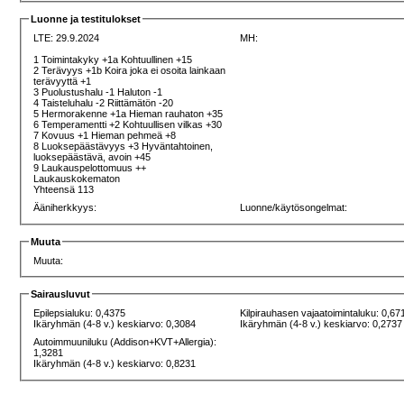
Luonne ja testitulokset
LTE: 29.9.2024
MH:
1 Toimintakyky +1a Kohtuullinen +15
2 Terävyys +1b Koira joka ei osoita lainkaan
terävyyttä +1
3 Puolustushalu -1 Haluton -1
4 Taisteluhalu -2 Riittämätön -20
5 Hermorakenne +1a Hieman rauhaton +35
6 Temperamentti +2 Kohtuullisen vilkas +30
7 Kovuus +1 Hieman pehmeä +8
8 Luoksepäästävyys +3 Hyväntahtoinen,
luoksepäästävä, avoin +45
9 Laukauspelottomuus ++
Laukauskokematon
Yhteensä 113
Ääniherkkyys:
Luonne/käytösongelmat:
Muuta
Muuta:
Sairausluvut
Epilepsialuku: 0,4375
Kilpirauhasen vajaatoimintaluku: 0,67
Ikäryhmän (4-8 v.) keskiarvo: 0,3084
Ikäryhmän (4-8 v.) keskiarvo: 0,2737
Autoimmuuniluku (Addison+KVT+Allergia):
1,3281
Ikäryhmän (4-8 v.) keskiarvo: 0,8231