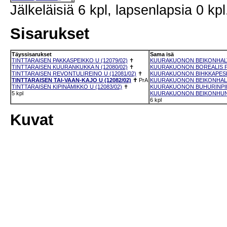
Jälkeläisiä 6 kpl, lapsenlapsia 0 kpl
Sisarukset
Täyssisarukset
Sama isä
TINTTARAISEN PAKKASPEIKKO U (12079/02)
✝
KUURAKUONON BEIKONHALTI 
TINTTARAISEN KUURANKUKKA N (12080/02)
✝
KUURAKUONON BOREALIS PAR
TINTTARAISEN REVONTULIREINO U (12081/02)
✝
KUURAKUONON BIHKKAPESKI 
TINTTARAISEN TAI-VAAN-KAJO U (12082/02)
✝
PrA
KUURAKUONON BEIKONHALLA
TINTTARAISEN KIPINÄMIKKO U (12083/02)
✝
KUURAKUONON BUHURINPIEK
5 kpl
KUURAKUONON BEIKONHUNTU
6 kpl
Kuvat