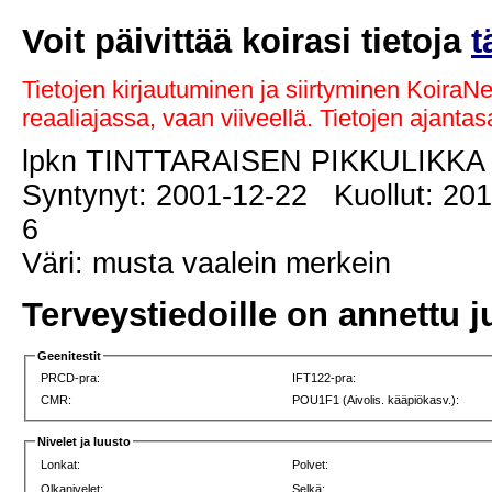
Voit päivittää koirasi tietoja
t
Tietojen kirjautuminen ja siirtyminen KoiraN
reaaliajassa, vaan viiveellä. Tietojen ajant
lpkn TINTTARAISEN PIKKULIKK
Syntynyt: 2001-12-22 Kuollut: 201
6
Väri: musta vaalein merkein
Terveystiedoille on annettu j
Geenitestit
PRCD-pra:
IFT122-pra:
CMR:
POU1F1 (Aivolis. kääpiökasv.):
Nivelet ja luusto
Lonkat:
Polvet:
Olkanivelet:
Selkä: