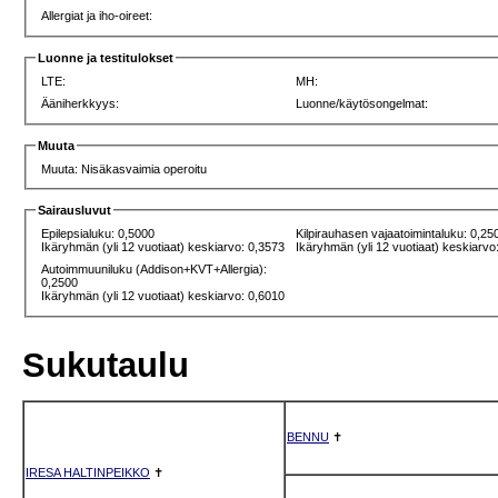
Allergiat ja iho-oireet:
Luonne ja testitulokset
LTE:
MH:
Ääniherkkyys:
Luonne/käytösongelmat:
Muuta
Muuta: Nisäkasvaimia operoitu
Sairausluvut
Epilepsialuku: 0,5000
Kilpirauhasen vajaatoimintaluku: 0,25
Ikäryhmän (yli 12 vuotiaat) keskiarvo: 0,3573
Ikäryhmän (yli 12 vuotiaat) keskiarvo
Autoimmuuniluku (Addison+KVT+Allergia):
0,2500
Ikäryhmän (yli 12 vuotiaat) keskiarvo: 0,6010
Sukutaulu
BENNU
✝
IRESA HALTINPEIKKO
✝