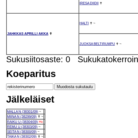
IRESA DIIDII
✝
HALTI
✝
~
JAHKKAS APRILLI AKKA
✝
JUOKSA BELTIRUMPU
✝
~
Sukusiitosaste: 0 Sukukatokerro
Koeparitus
Jälkeläiset
MALLA N (38301/09)
~
MIINA N (38299/09)
✝
~
RAIKU U (38304/09)
Hc
REMU U (38303/09)
~
SEITA N (38300/09)
~
TAIKA N (38302/09)
✝
~