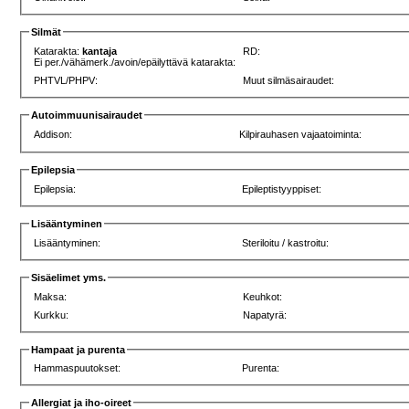
Silmät
Katarakta:
kantaja
RD:
Ei per./vähämerk./avoin/epäilyttävä katarakta:
PHTVL/PHPV:
Muut silmäsairaudet:
Autoimmuunisairaudet
Addison:
Kilpirauhasen vajaatoiminta:
Epilepsia
Epilepsia:
Epileptistyyppiset:
Lisääntyminen
Lisääntyminen:
Steriloitu / kastroitu:
Sisäelimet yms.
Maksa:
Keuhkot:
Kurkku:
Napatyrä:
Hampaat ja purenta
Hammaspuutokset:
Purenta:
Allergiat ja iho-oireet