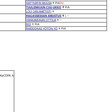
HATTIVATIN MUUSA
✝
PrA
Hc
TUULENKUUN CUU-UKKO
✝
PrA
LOIJ-JAN AMETISTI
✝
HAGASSESSAN AMUSTUS
✝
L
~
HANKAMUKAN OTTILIA
✝
~
ROI
✝
PrA
RAIDDOKAS YÖTÖN YÖ
✝
PrA
KpCDPA: A