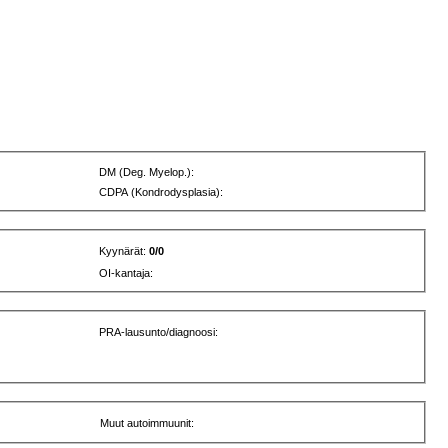
DM (Deg. Myelop.):
CDPA (Kondrodysplasia):
Kyynärät:
0/0
OI-kantaja:
PRA-lausunto/diagnoosi:
Muut autoimmuunit: