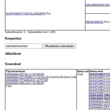
SAGABERRAN RE
SUOPUNKITYTÖN ELLESKAPPI
Pra
IRESA WIGGE
Pra
I
Sukusiitosaste: 0 Sukukatokerroin: 1.000
Koeparitus
Jälkeläiset
Sisarukset
Täyssisarukset
Sama isä
Sama emä
UNIAAVAN KETSE U (11740/18)
0 kpl
SUOPUNKITYTÖ
UNIAAVAN KOTSAMO U (11741/18)
PoA
PrA
IfA
DmA
CmB
SUOPUNKITYTÖN
UNIAAVAN PITSAKKA N (11737/18)
SUOPUNKITYTÖN
UNIAAVAN SIELLA N (11738/18)
SUOPUNKITYTÖ
4 kpl
SUOPUNKITYTÖN
SUOPUNKITYTÖN
SUOPUNKITYTÖN
UNIAAVAN SIRNI
UNIAAVAN NAAV
UNIAAVAN LIESS
UNIAAVAN VUOS
UNIAAVAN PIETS