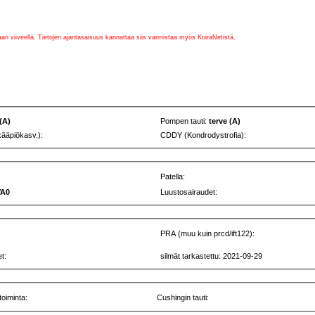
vaan viiveellä. Tietojen ajantasaisuus kannattaa siis varmistaa myös KoiraNetistä.
 (A)
Pompen tauti:
terve (A)
kääpiökasv.):
CDDY (Kondrodystrofia):
Patella:
VA0
Luustosairaudet:
PRA (muu kuin prcd/ift122):
t:
silmät tarkastettu: 2021-09-29
toiminta:
Cushingin tauti: