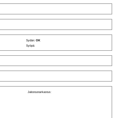
Sydän:
OK
Syöpä:
Jalostustarkastus: