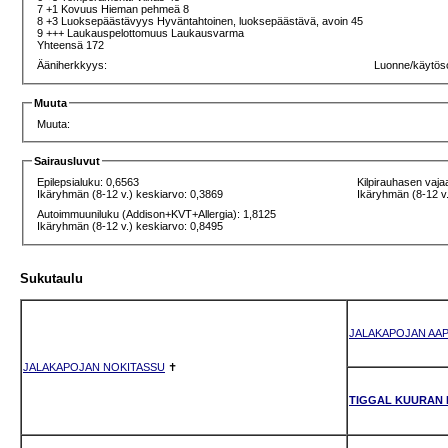
7 +1 Kovuus Hieman pehmeä 8
8 +3 Luoksepäästävyys Hyväntahtoinen, luoksepäästävä, avoin 45
9 +++ Laukauspelottomuus Laukausvarma
Yhteensä 172
Ääniherkkyys:
Luonne/käytös
Muuta
Muuta:
Sairausluvut
Epilepsialuku: 0,6563
Kilpirauhasen vaja
Ikäryhmän (8-12 v.) keskiarvo: 0,3869
Ikäryhmän (8-12 v.
Autoimmuuniluku (Addison+KVT+Allergia): 1,8125
Ikäryhmän (8-12 v.) keskiarvo: 0,8495
Sukutaulu
JALAKAPOJAN AA
JALAKAPOJAN NOKITASSU
✝
TIGGAL KUURAN 