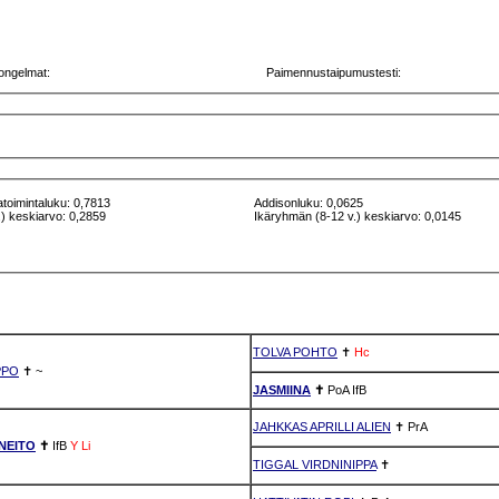
ongelmat:
Paimennustaipumustesti:
atoimintaluku: 0,7813
Addisonluku: 0,0625
) keskiarvo: 0,2859
Ikäryhmän (8-12 v.) keskiarvo: 0,0145
TOLVA POHTO
✝
Hc
PPO
✝
~
JASMIINA
✝
PoA
IfB
JAHKKAS APRILLI ALIEN
✝
PrA
NEITO
✝
IfB
Y
Li
TIGGAL VIRDNINIPPA
✝