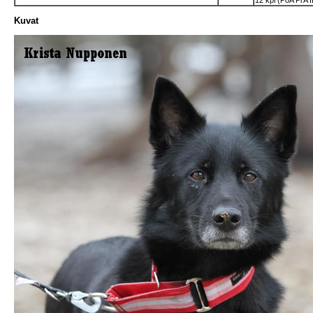
12 kpl (PoA Pr
Kuvat