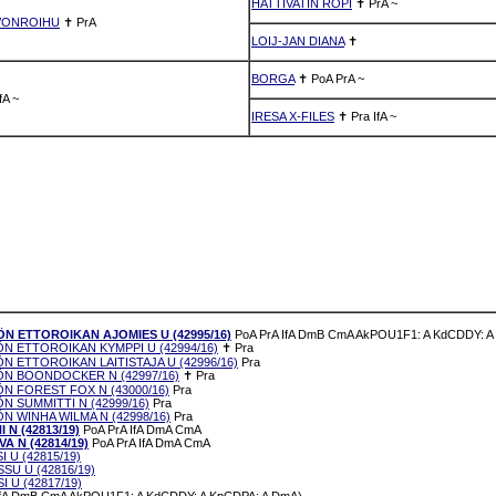
HATTIVATIN ROPI
✝
PrA
~
VONROIHU
✝
PrA
LOIJ-JAN DIANA
✝
BORGA
✝
PoA
PrA
~
fA
~
IRESA X-FILES
✝
Pra
IfA
~
N ETTOROIKAN AJOMIES U (42995/16)
PoA
PrA
IfA
DmB
CmA
AkPOU1F1: A
KdCDDY: A
 ETTOROIKAN KYMPPI U (42994/16)
✝
Pra
 ETTOROIKAN LAITISTAJA U (42996/16)
Pra
N BOONDOCKER N (42997/16)
✝
Pra
 FOREST FOX N (43000/16)
Pra
 SUMMITTI N (42999/16)
Pra
 WINHA WILMA N (42998/16)
Pra
 N (42813/19)
PoA
PrA
IfA
DmA
CmA
A N (42814/19)
PoA
PrA
IfA
DmA
CmA
I U (42815/19)
SU U (42816/19)
I U (42817/19)