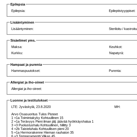
Epilepsia
Epilepsia:
Epileptistyyppiset:
Lisääntyminen
Lisääntyminen:
Steriloitu / kastroitu
Sisäelimet yms.
Maksa:
Keuhkot:
Kurkku:
Napatyrä:
Hampaat ja purenta
Hammaspuutokset:
Purenta:
Allergiat ja iho-oireet
Allergiat ja iho-oireet:
Luonne ja testitulokset
LTE:
Jyväskylä, 23.8.2020
MH:
Arvo Osasuoritus Tulos Pisteet
1 +1a Toimintakyky Kohtuullinen 15
2 +1a Terävyys Pieni ilman jälj. jäävää hyökkäyshalua 1
3 +3 Puolustushalu Kohtuullinen, hillitty 3
4 +2b Taisteluhalu Kohtuullisen pieni 20
5 +1a Hermorakenne Hieman rauhaton 35
6 +3 Temperamentti Vilkas 45