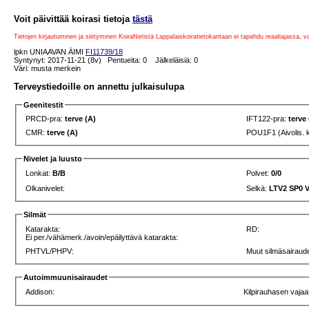
Voit päivittää koirasi tietoja
tästä
Tietojen kirjautuminen ja siirtyminen KoiraNetistä Lappalaiskoiratietokantaan ei tapahdu reaaliajassa, 
lpkn UNIAAVAN ÄIMI
FI11739/18
Syntynyt: 2017-11-21 (8v) Pentueita: 0 Jälkeläisiä: 0
Väri: musta merkein
Terveystiedoille on annettu julkaisulupa
Geenitestit
PRCD-pra:
terve (A)
IFT122-pra:
terve
CMR:
terve (A)
POU1F1 (Aivolis. 
Nivelet ja luusto
Lonkat:
B/B
Polvet:
0/0
Olkanivelet:
Selkä:
LTV2 SP0 
Silmät
Katarakta:
RD:
Ei per./vähämerk./avoin/epäilyttävä katarakta:
PHTVL/PHPV:
Muut silmäsairaude
Autoimmuunisairaudet
Addison:
Kilpirauhasen vajaa