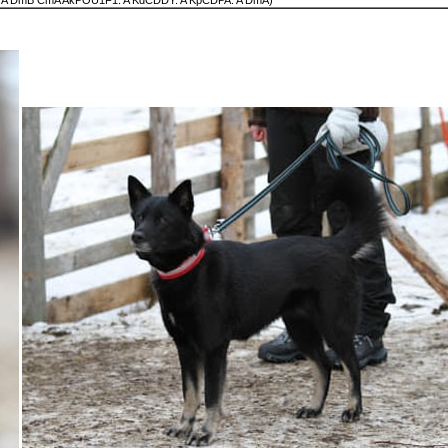
A IfA DmB CmA AkPOU1F1: A KdCDDY: A KpCDPA: A DmA)