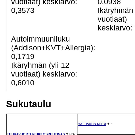
vuotiaat) keskiarvo:
0,0938
0,3573
Ikäryhmän 
vuotiaat)
keskiarvo:
Autoimmuuniluku
(Addison+KVT+Allergia):
0,1719
Ikäryhmän (yli 12
vuotiaat) keskiarvo:
0,6010
Sukutaulu
HATTIVATIN MITRI
✝
~
TUHKAVUORTEN UKKOSRUHTINAS
✝
PrA