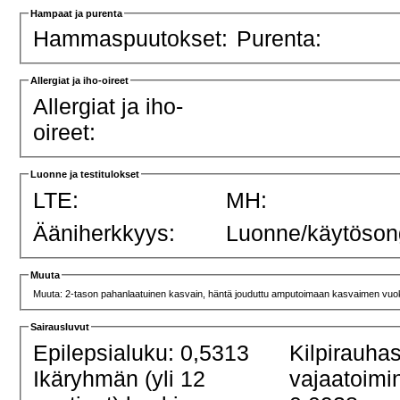
Hampaat ja purenta
Hammaspuutokset:
Purenta:
Allergiat ja iho-oireet
Allergiat ja iho-
oireet:
Luonne ja testitulokset
LTE:
MH:
Ääniherkkyys:
Luonne/käytöson
Muuta
Muuta: 2-tason pahanlaatuinen kasvain, häntä jouduttu amputoimaan kasvaimen vuo
Sairausluvut
Epilepsialuku: 0,5313
Kilpirauha
Ikäryhmän (yli 12
vajaatoimi