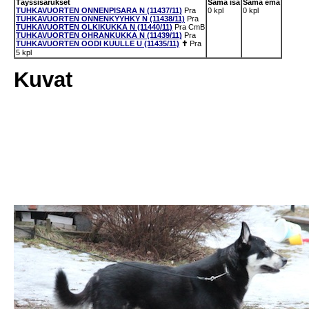
Täyssisarukset
Sama isä
Sama emä
TUHKAVUORTEN ONNENPISARA N (11437/11)
Pra
0 kpl
0 kpl
TUHKAVUORTEN ONNENKYYHKY N (11438/11)
Pra
TUHKAVUORTEN OLKIKUKKA N (11440/11)
Pra
CmB
TUHKAVUORTEN OHRANKUKKA N (11439/11)
Pra
TUHKAVUORTEN OODI KUULLE U (11435/11)
✝
Pra
5 kpl
Kuvat