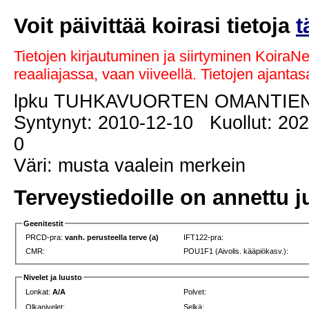
Voit päivittää koirasi tietoja
t
Tietojen kirjautuminen ja siirtyminen KoiraN
reaaliajassa, vaan viiveellä. Tietojen ajant
lpku TUHKAVUORTEN OMANTIE
Syntynyt: 2010-12-10 Kuollut: 202
0
Väri: musta vaalein merkein
Terveystiedoille on annettu j
Geenitestit
PRCD-pra:
vanh. perusteella terve (a)
IFT122-pra:
CMR:
POU1F1 (Aivolis. kääpiökasv.):
Nivelet ja luusto
Lonkat:
A/A
Polvet:
Olkanivelet:
Selkä: