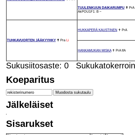
TUULENKUUN DAIKARUMPU
✝
PrA
AkPOU1F1: B
~
HUKKAPERÄ KAUSTINEN
✝
PrA
TUHKAVUORTEN JÄÄKYYHKY
✝
Pra
Li
HANKAMUKAN MISKA
✝
PrA
IfA
Sukusiitosaste: 0 Sukukatokerro
Koeparitus
Jälkeläiset
Sisarukset