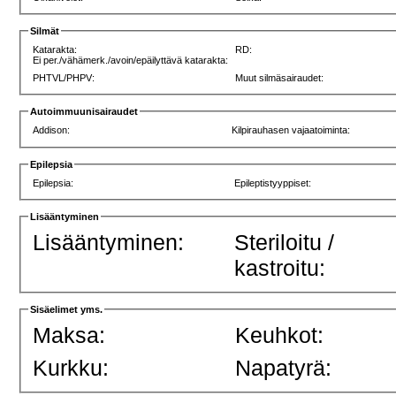
Silmät
Katarakta:
RD:
Ei per./vähämerk./avoin/epäilyttävä katarakta:
PHTVL/PHPV:
Muut silmäsairaudet:
Autoimmuunisairaudet
Addison:
Kilpirauhasen vajaatoiminta:
Epilepsia
Epilepsia:
Epileptistyyppiset:
Lisääntyminen
Lisääntyminen:
Steriloitu /
kastroitu:
Sisäelimet yms.
Maksa:
Keuhkot:
Kurkku:
Napatyrä: