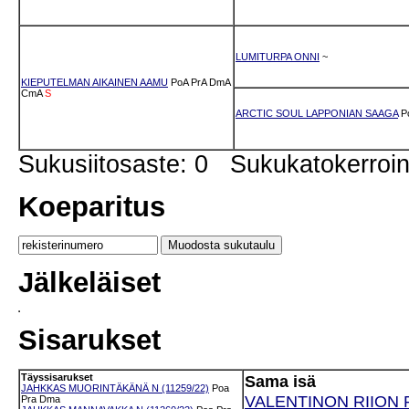
LUMITURPA ONNI
~
KIEPUTELMAN AIKAINEN AAMU
PoA
PrA
DmA
CmA
S
ARCTIC SOUL LAPPONIAN SAAGA
P
Sukusiitosaste: 0 Sukukatokerro
Koeparitus
Jälkeläiset
Sisarukset
Täyssisarukset
Sama isä
JAHKKAS MUORINTÄKÄNÄ N (11259/22)
Poa
VALENTINON RIION RI
Pra
Dma