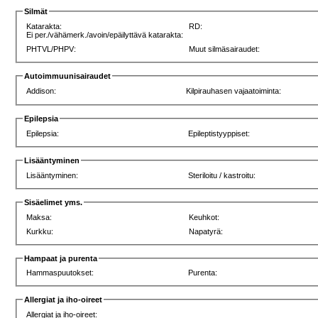
Silmät
Katarakta:
RD:
Ei per./vähämerk./avoin/epäilyttävä katarakta:
PHTVL/PHPV:
Muut silmäsairaudet:
Autoimmuunisairaudet
Addison:
Kilpirauhasen vajaatoiminta:
Epilepsia
Epilepsia:
Epileptistyyppiset:
Lisääntyminen
Lisääntyminen:
Steriloitu / kastroitu:
Sisäelimet yms.
Maksa:
Keuhkot:
Kurkku:
Napatyrä:
Hampaat ja purenta
Hammaspuutokset:
Purenta:
Allergiat ja iho-oireet
Allergiat ja iho-oireet: