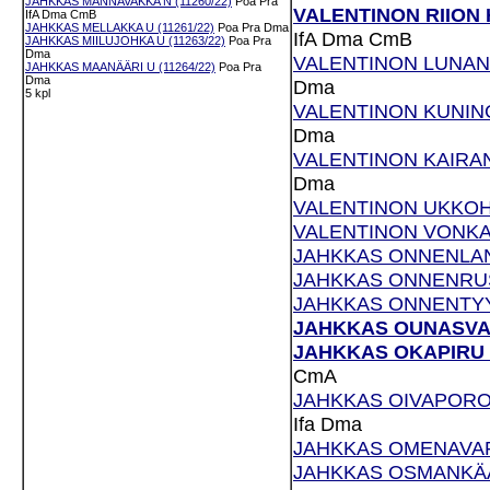
JAHKKAS MANNAVAKKA N (11260/22)
Poa
Pra
VALENTINON RIION H
IfA
Dma
CmB
JAHKKAS MELLAKKA U (11261/22)
Poa
Pra
Dma
IfA
Dma
CmB
JAHKKAS MIILUJOHKA U (11263/22)
Poa
Pra
Dma
VALENTINON LUNAN T
JAHKKAS MAANÄÄRI U (11264/22)
Poa
Pra
Dma
Dma
5 kpl
VALENTINON KUNING
Dma
VALENTINON KAIRANK
Dma
VALENTINON UKKOHE
VALENTINON VONKAM
JAHKKAS ONNENLANK
JAHKKAS ONNENRUSK
JAHKKAS ONNENTYYN
JAHKKAS OUNASVAA
JAHKKAS OKAPIRU U
CmA
JAHKKAS OIVAPORON
Ifa
Dma
JAHKKAS OMENAVARA
JAHKKAS OSMANKÄÄM