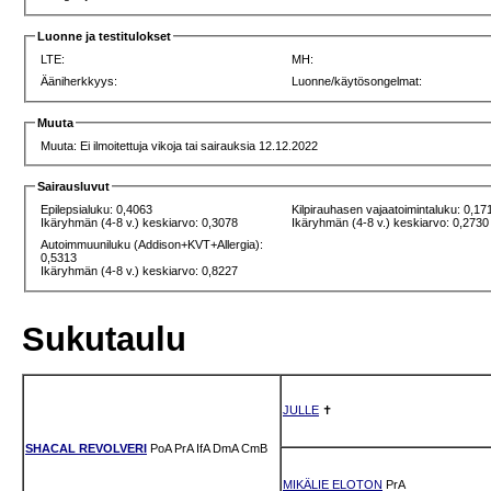
Luonne ja testitulokset
LTE:
MH:
Ääniherkkyys:
Luonne/käytösongelmat:
Muuta
Muuta: Ei ilmoitettuja vikoja tai sairauksia 12.12.2022
Sairausluvut
Epilepsialuku: 0,4063
Kilpirauhasen vajaatoimintaluku: 0,17
Ikäryhmän (4-8 v.) keskiarvo: 0,3078
Ikäryhmän (4-8 v.) keskiarvo: 0,2730
Autoimmuuniluku (Addison+KVT+Allergia):
0,5313
Ikäryhmän (4-8 v.) keskiarvo: 0,8227
Sukutaulu
JULLE
✝
SHACAL REVOLVERI
PoA
PrA
IfA
DmA
CmB
MIKÄLIE ELOTON
PrA