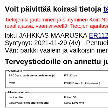
Voit päivittää koirasi tietoja
t
Tietojen kirjautuminen ja siirtyminen KoiraN
reaaliajassa, vaan viiveellä. Tietojen ajant
lpku JAHKKAS MAARUSKA
ER112
Syntynyt: 2021-11-29 (4v) Pentuei
Väri: parkki vaalein ja valkoisin me
Terveystiedoille on annettu j
Geenitestit
PRCD-pra:
vanh. perusteella terve (a)
IFT122-pra:
CMR:
POU1F1 (Aivolis. kääpiökasv.):
Nivelet ja luusto
Lonkat:
A/A
Polvet:
0/0
Olkanivelet:
ei todettu/ei todettu
Selkä:
LTV1 VA0