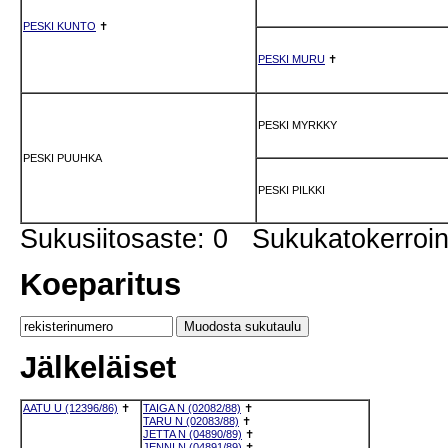
PESKI KUNTO
✝
PESKI MURU
✝
PESKI MYRKKY
PESKI PUUHKA
PESKI PILKKI
Sukusiitosaste: 0 Sukukatokerro
Koeparitus
Jälkeläiset
AATU U (12396/86)
✝
TAIGA N (02082/88)
✝
TARU N (02083/88)
✝
JETTA N (04890/89)
✝
JENNI N (04891/89)
✝