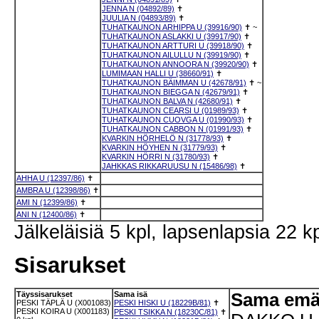
JENNA N (04892/89)
✝
JUULIA N (04893/89)
✝
TUHATKAUNON ARHIPPA U (39916/90)
✝
~
TUHATKAUNON ASLAKKI U (39917/90)
✝
TUHATKAUNON ARTTURI U (39918/90)
✝
TUHATKAUNON AILULLU N (39919/90)
✝
TUHATKAUNON ANNOORA N (39920/90)
✝
LUMIMAAN HALLI U (38660/91)
✝
TUHATKAUNON BÄIMMAN U (42678/91)
✝
~
TUHATKAUNON BIEGGA N (42679/91)
✝
TUHATKAUNON BALVA N (42680/91)
✝
TUHATKAUNON CEARSI U (01989/93)
✝
TUHATKAUNON CUOVGA U (01990/93)
✝
TUHATKAUNON CABBON N (01991/93)
✝
KVARKIN HÖRHELÖ N (31778/93)
✝
KVARKIN HÖYHEN N (31779/93)
✝
KVARKIN HÖRRI N (31780/93)
✝
JAHKKAS RIKKARUUSU N (15486/98)
✝
AHHA U (12397/86)
✝
AMBRA U (12398/86)
✝
AMI N (12399/86)
✝
ANI N (12400/86)
✝
Jälkeläisiä 5 kpl, lapsenlapsia 22 kp
Sisarukset
Täyssisarukset
Sama isä
Sama em
PESKI TÄPLÄ U (X001083)
PESKI HISKI U (18229B/81)
✝
PESKI KOIRA U (X001183)
PESKI TSIKKA N (18230C/81)
✝