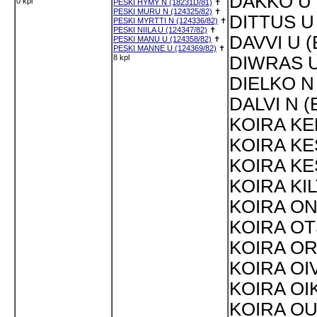
DAKKO U 
0 kpl
PESKI HYMY N (18231D/81)
✝
PESKI MURU N (124325/82)
✝
DITTUS U 
PESKI MYRTTI N (124336/82)
✝
PESKI NIILA U (124347/82)
✝
DAVVI U (
PESKI MANU U (124358/82)
✝
PESKI MANNE U (124369/82)
✝
8 kpl
DIWRAS U
DIELKO N 
DALVI N (
KOIRA KE
KOIRA KES
KOIRA KE
KOIRA KIL
KOIRA ONN
KOIRA OT
KOIRA OR
KOIRA OIV
KOIRA OIK
KOIRA OU