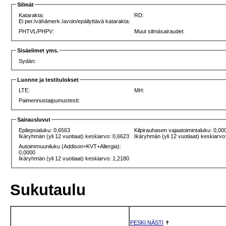
Silmät
Katarakta:
RD:
Ei per./vähämerk./avoin/epäilyttävä katarakta:
PHTVL/PHPV:
Muut silmäsairaudet:
Sisäelimet yms.
Sydän:
Luonne ja testitulokset
LTE:
MH:
Paimennustaipumustesti:
Sairausluvut
Epilepsialuku: 0,6563
Kilpirauhasen vajaatoimintaluku: 0,00
Ikäryhmän (yli 12 vuotiaat) keskiarvo: 0,6623
Ikäryhmän (yli 12 vuotiaat) keskiarvo
Autoimmuuniluku (Addison+KVT+Allergia):
0,0000
Ikäryhmän (yli 12 vuotiaat) keskiarvo: 1,2180
Sukutaulu
PESKI NÄSTI
✝