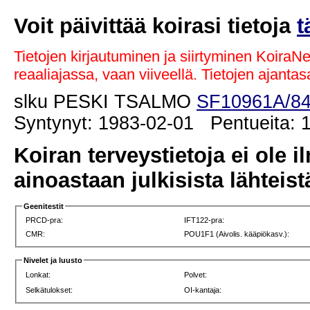
Voit päivittää koirasi tietoja
t
Tietojen kirjautuminen ja siirtyminen KoiraN
reaaliajassa, vaan viiveellä. Tietojen ajant
slku PESKI TSALMO
SF10961A/8
Syntynyt: 1983-02-01 Pentueita: 1
Koiran terveystietoja ei ole i
ainoastaan julkisista lähteistä
Geenitestit
PRCD-pra:
IFT122-pra:
CMR:
POU1F1 (Aivolis. kääpiökasv.):
Nivelet ja luusto
Lonkat:
Polvet:
Selkätulokset:
OI-kantaja: