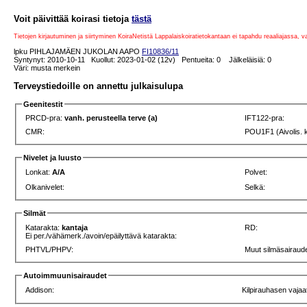
Voit päivittää koirasi tietoja
tästä
Tietojen kirjautuminen ja siirtyminen KoiraNetistä Lappalaiskoiratietokantaan ei tapahdu reaaliajassa, 
lpku PIHLAJAMÄEN JUKOLAN AAPO
FI10836/11
Syntynyt: 2010-10-11 Kuollut: 2023-01-02 (12v) Pentueita: 0 Jälkeläisiä: 0
Väri: musta merkein
Terveystiedoille on annettu julkaisulupa
Geenitestit
PRCD-pra:
vanh. perusteella terve (a)
IFT122-pra:
CMR:
POU1F1 (Aivolis. 
Nivelet ja luusto
Lonkat:
A/A
Polvet:
Olkanivelet:
Selkä:
Silmät
Katarakta:
kantaja
RD:
Ei per./vähämerk./avoin/epäilyttävä katarakta:
PHTVL/PHPV:
Muut silmäsairaude
Autoimmuunisairaudet
Addison:
Kilpirauhasen vajaa