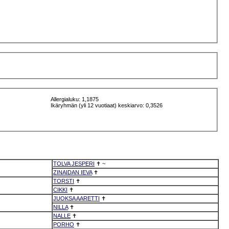
Allergialuku: 1,1875
Ikäryhmän (yli 12 vuotiaat) keskiarvo: 0,3526
TOLVA JESPERI
✝
~
ZINAIDAN IEVA
✝
TORSTI
✝
CIKKI
✝
JUOKSA AARETTI
✝
NILLA
✝
NALLE
✝
PORHO
✝