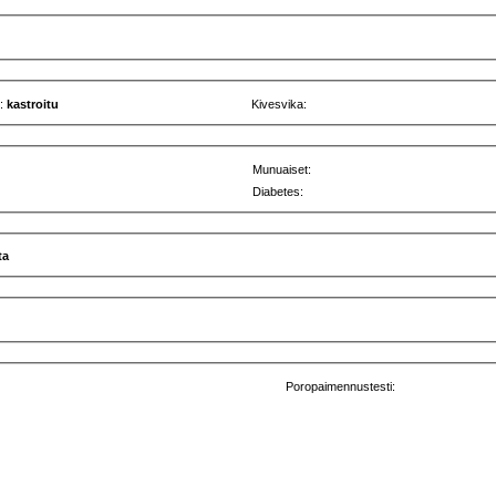
u:
kastroitu
Kivesvika:
Munuaiset:
Diabetes:
ta
Poropaimennustesti: