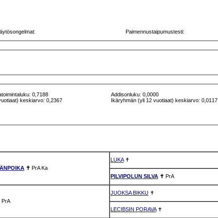
äytösongelmat:
Paimennustaipumustesti:
atoimintaluku: 0,7188
Addisonluku: 0,0000
vuotiaat) keskiarvo: 0,2367
Ikäryhmän (yli 12 vuotiaat) keskiarvo: 0,0117
LUKA
✝
SÄNPOIKA
✝
PrA
Ka
PILVIPOLUN SILVA
✝
PrA
JUOKSA BIKKU
✝
✝
PrA
LECIBSIN PORAVA
✝