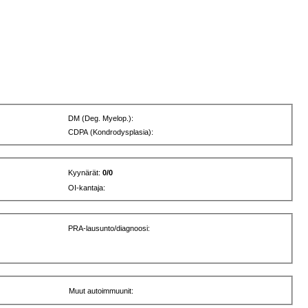
DM (Deg. Myelop.):
CDPA (Kondrodysplasia):
Kyynärät:
0/0
OI-kantaja:
PRA-lausunto/diagnoosi:
Muut autoimmuunit: