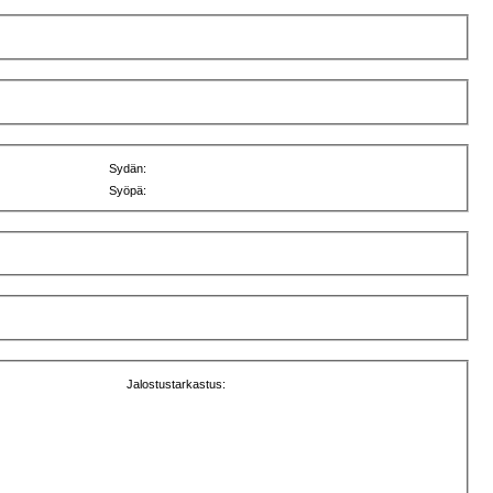
Sydän:
Syöpä:
Jalostustarkastus: