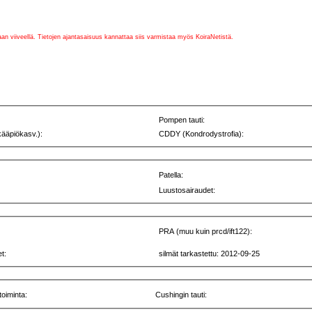
vaan viiveellä. Tietojen ajantasaisuus kannattaa siis varmistaa myös KoiraNetistä.
Pompen tauti:
kääpiökasv.):
CDDY (Kondrodystrofia):
Patella:
Luustosairaudet:
PRA (muu kuin prcd/ift122):
t:
silmät tarkastettu: 2012-09-25
toiminta:
Cushingin tauti: