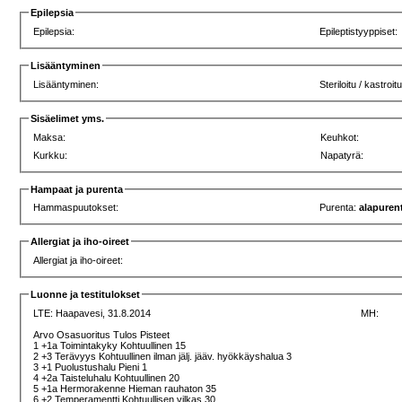
Epilepsia
Epilepsia:
Epileptistyyppiset:
Lisääntyminen
Lisääntyminen:
Steriloitu / kastroit
Sisäelimet yms.
Maksa:
Keuhkot:
Kurkku:
Napatyrä:
Hampaat ja purenta
Hammaspuutokset:
Purenta:
alapuren
Allergiat ja iho-oireet
Allergiat ja iho-oireet:
Luonne ja testitulokset
LTE:
Haapavesi, 31.8.2014
MH:
Arvo Osasuoritus Tulos Pisteet
1 +1a Toimintakyky Kohtuullinen 15
2 +3 Terävyys Kohtuullinen ilman jälj. jääv. hyökkäyshalua 3
3 +1 Puolustushalu Pieni 1
4 +2a Taisteluhalu Kohtuullinen 20
5 +1a Hermorakenne Hieman rauhaton 35
6 +2 Temperamentti Kohtuullisen vilkas 30