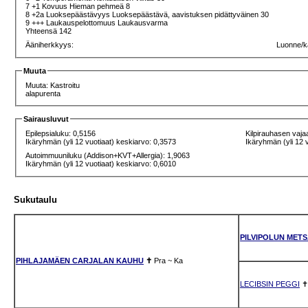
7 +1 Kovuus Hieman pehmeä 8
8 +2a Luoksepäästävyys Luoksepäästävä, aavistuksen pidättyväinen 30
9 +++ Laukauspelottomuus Laukausvarma
Yhteensä 142
Ääniherkkyys:
Luonne/k
Muuta
Muuta: Kastroitu
alapurenta
Sairausluvut
Epilepsialuku: 0,5156
Kilpirauhasen vaja
Ikäryhmän (yli 12 vuotiaat) keskiarvo: 0,3573
Ikäryhmän (yli 12 
Autoimmuuniluku (Addison+KVT+Allergia): 1,9063
Ikäryhmän (yli 12 vuotiaat) keskiarvo: 0,6010
Sukutaulu
PILVIPOLUN MET
PIHLAJAMÄEN CARJALAN KAUHU
✝
Pra
~
Ka
LECIBSIN PEGGI