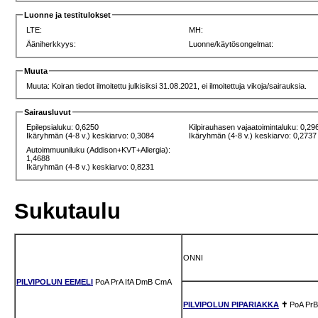
Luonne ja testitulokset
LTE:
MH:
Ääniherkkyys:
Luonne/käytösongelmat:
Muuta
Muuta: Koiran tiedot ilmoitettu julkisiksi 31.08.2021, ei ilmoitettuja vikoja/sairauksia.
Sairausluvut
Epilepsialuku: 0,6250
Kilpirauhasen vajaatoimintaluku: 0,29
Ikäryhmän (4-8 v.) keskiarvo: 0,3084
Ikäryhmän (4-8 v.) keskiarvo: 0,2737
Autoimmuuniluku (Addison+KVT+Allergia):
1,4688
Ikäryhmän (4-8 v.) keskiarvo: 0,8231
Sukutaulu
ONNI
PILVIPOLUN EEMELI
PoA
PrA
IfA
DmB
CmA
PILVIPOLUN PIPARIAKKA
✝
PoA
PrB