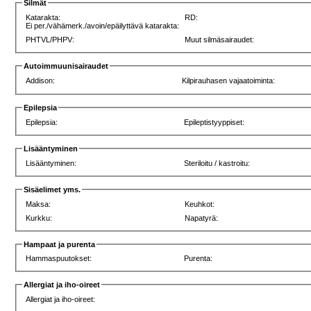
Silmät
Katarakta:
RD:
Ei per./vähämerk./avoin/epäilyttävä katarakta:
PHTVL/PHPV:
Muut silmäsairaudet:
Autoimmuunisairaudet
Addison:
Kilpirauhasen vajaatoiminta:
Epilepsia
Epilepsia:
Epileptistyyppiset:
Lisääntyminen
Lisääntyminen:
Steriloitu / kastroitu:
Sisäelimet yms.
Maksa:
Keuhkot:
Kurkku:
Napatyrä:
Hampaat ja purenta
Hammaspuutokset:
Purenta:
Allergiat ja iho-oireet
Allergiat ja iho-oireet: