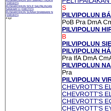
PELTIPAILAKAN 
RUSKAROIHUN SIVI SIMPAUTTAJA N
(10816/21)
S
RUSKAROIHUN SOLE SALPALINJAN
SANKARI U (10817/21)
RUSKAROIHUN SUNNA SHAMAANI N
PILVIPOLUN BÁ
(10818/21)
4 kpl
PoB
Pra
DmA
C
PILVIPOLUN HIR
B
PILVIPOLUN SIE
PILVIPOLUN HÁL
Pra
IfA
DmA
Cm
PILVIPOLUN NA
Pra
PILVIPOLUN VI
CHEVROTT'S EL
CHEVROTT'S EL
CHEVROTT'S EC
CHEVROTT'S EY