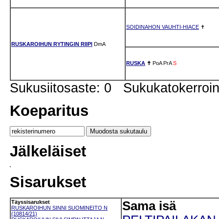
SOIDINAHON VAUHTI-HIACE
✝
RUSKAROIHUN RYTINGIN RIIPI
DmA
RUSKA
✝
PoA
PrA
S
Sukusiitosaste: 0 Sukukatokerro
Koeparitus
Jälkeläiset
Sisarukset
Täyssisarukset
Sama isä
RUSKAROIHUN SINNI SUOMINEITO N
(10814/21)