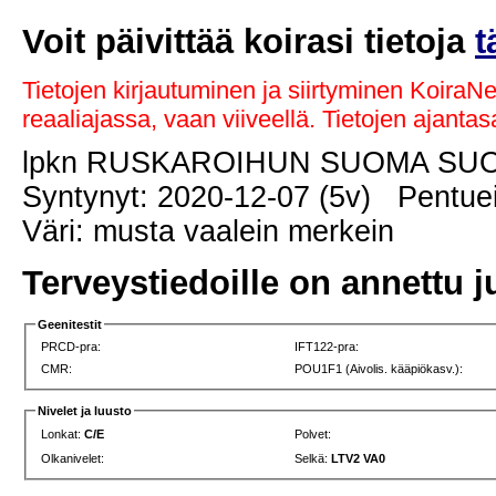
Voit päivittää koirasi tietoja
t
Tietojen kirjautuminen ja siirtyminen KoiraN
reaaliajassa, vaan viiveellä. Tietojen ajant
lpkn RUSKAROIHUN SUOMA S
Syntynyt: 2020-12-07 (5v) Pentuei
Väri: musta vaalein merkein
Terveystiedoille on annettu j
Geenitestit
PRCD-pra:
IFT122-pra:
CMR:
POU1F1 (Aivolis. kääpiökasv.):
Nivelet ja luusto
Lonkat:
C/E
Polvet:
Olkanivelet:
Selkä:
LTV2 VA0