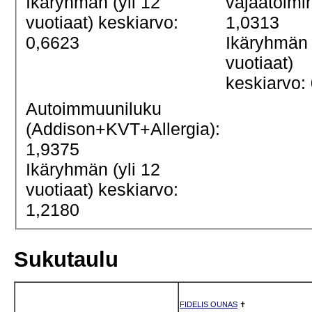
Ikäryhmän (yli 12
vajaatoimi
vuotiaat) keskiarvo:
1,0313
0,6623
Ikäryhmän 
vuotiaat)
keskiarvo:
Autoimmuuniluku
(Addison+KVT+Allergia):
1,9375
Ikäryhmän (yli 12
vuotiaat) keskiarvo:
1,2180
Sukutaulu
FIDELIS OUNAS
✝