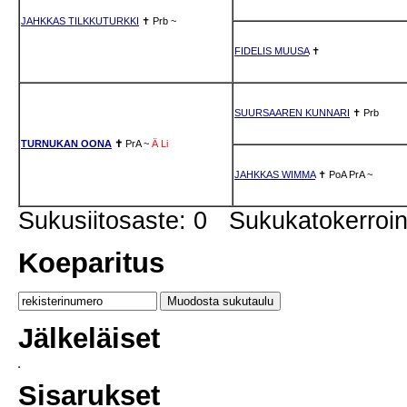
JAHKKAS TILKKUTURKKI
✝
Prb
~
FIDELIS MUUSA
✝
SUURSAAREN KUNNARI
✝
Prb
TURNUKAN OONA
✝
PrA
~
Ä
Li
JAHKKAS WIMMA
✝
PoA
PrA
~
Sukusiitosaste: 0 Sukukatokerro
Koeparitus
Jälkeläiset
Sisarukset