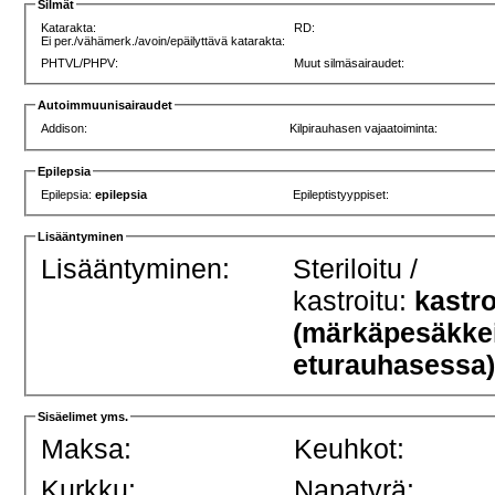
Silmät
Katarakta:
RD:
Ei per./vähämerk./avoin/epäilyttävä katarakta:
PHTVL/PHPV:
Muut silmäsairaudet:
Autoimmuunisairaudet
Addison:
Kilpirauhasen vajaatoiminta:
Epilepsia
Epilepsia:
epilepsia
Epileptistyyppiset:
Lisääntyminen
Lisääntyminen:
Steriloitu /
kastroitu:
kastro
(märkäpesäkke
eturauhasessa
Sisäelimet yms.
Maksa:
Keuhkot:
Kurkku:
Napatyrä: