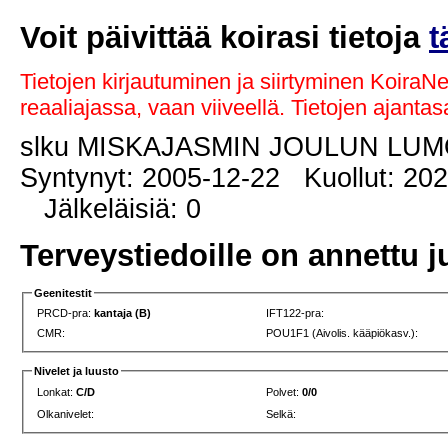
Voit päivittää koirasi tietoja
t
Tietojen kirjautuminen ja siirtyminen KoiraN
reaaliajassa, vaan viiveellä. Tietojen ajant
slku MISKAJASMIN JOULUN LU
Syntynyt: 2005-12-22 Kuollut: 20
Jälkeläisiä: 0
Terveystiedoille on annettu j
Geenitestit
PRCD-pra:
kantaja (B)
IFT122-pra:
CMR:
POU1F1 (Aivolis. kääpiökasv.):
Nivelet ja luusto
Lonkat:
C/D
Polvet:
0/0
Olkanivelet:
Selkä: