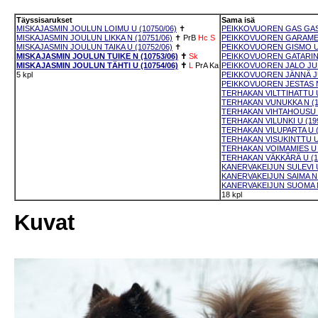
Täyssisarukset
Sama isä
MISKAJASMIN JOULUN LOIMU U (10750/06)
✝
PEIKKOVUOREN GAS GAS 
MISKAJASMIN JOULUN LIKKA N (10751/06)
✝
PrB
Hc
S
PEIKKOVUOREN GARAMELL
MISKAJASMIN JOULUN TAIKA U (10752/06)
✝
PEIKKOVUOREN GISMO U 
MISKAJASMIN JOULUN TUIKE N (10753/06)
✝
Sk
PEIKKOVUOREN GATARINA 
MISKAJASMIN JOULUN TÄHTI U (10754/06)
✝
L
PrA
Ka
PEIKKOVUOREN JALO JUNT
5 kpl
PEIKKOVUOREN JÄNNÄ JU
PEIKKOVUOREN JESTAS N 
TERHAKAN VILTTIHATTU U
TERHAKAN VUNUKKA N (1
TERHAKAN VIHTAHOUSU U
TERHAKAN VILUNKI U (199
TERHAKAN VILUPARTA U (
TERHAKAN VISUKINTTU U 
TERHAKAN VOIMAMIES U (
TERHAKAN VÄKKÄRÄ U (19
KANERVAKEIJUN SULEVI U
KANERVAKEIJUN SAIMA N 
KANERVAKEIJUN SUOMA N
18 kpl
Kuvat