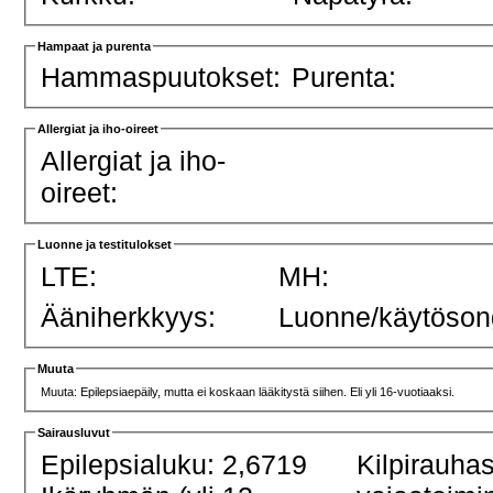
Hampaat ja purenta
Hammaspuutokset:
Purenta:
Allergiat ja iho-oireet
Allergiat ja iho-
oireet:
Luonne ja testitulokset
LTE:
MH:
Ääniherkkyys:
Luonne/käytöson
Muuta
Muuta: Epilepsiaepäily, mutta ei koskaan lääkitystä siihen. Eli yli 16-vuotiaaksi.
Sairausluvut
Epilepsialuku: 2,6719
Kilpirauha