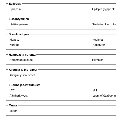
Epilepsia
Epilepsia:
Epileptistyyppiset:
Lisääntyminen
Lisääntyminen:
Steriloitu / kastroit
Sisäelimet yms.
Maksa:
Keuhkot:
Kurkku:
Napatyrä:
Hampaat ja purenta
Hammaspuutokset:
Purenta:
Allergiat ja iho-oireet
Allergiat ja iho-oireet:
Luonne ja testitulokset
LTE:
MH:
Ääniherkkyys:
Luonne/käytösong
Muuta
Muuta: