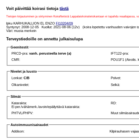
Voit päivittää koirasi tietoja
tästä
Tietojen kirjautuminen ja siirtyminen KoiraNetistä Lappalaiskoiratietokantaan ei tapahdu reaaliajassa, 
lpku KARHUKALLION EL ENZO
FI10204/09
Syntynyt: 2008-12-05 Kuollut: 2021-08-06 (12v) (koira lopetettu vanhuuden vaivojen ta
Väri: musta merkein
Terveystiedoille on annettu julkaisulupa
Geenitestit
PRCD-pra:
vanh. perusteella terve (a)
IFT122-pra:
CMR:
POU1F1 (Aivolis. 
Nivelet ja luusto
Lonkat:
C/B
Polvet:
Olkanivelet:
Selkä:
Silmät
Katarakta:
RD:
Ei per./vähämerk./avoin/epäilyttävä katarakta:
PHTVL/PHPV:
Muut silmäsairaude
Autoimmuunisairaudet
Addison:
Kilpirauhasen vajaa