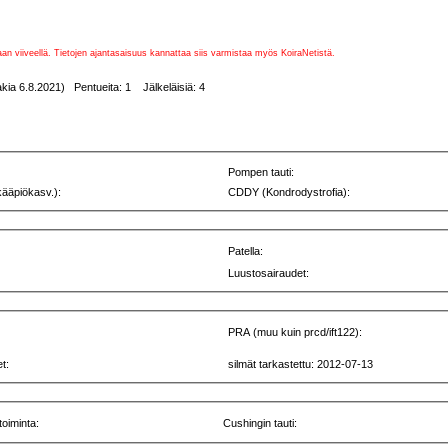
vaan viiveellä. Tietojen ajantasaisuus kannattaa siis varmistaa myös KoiraNetistä.
kia 6.8.2021) Pentueita: 1 Jälkeläisiä: 4
Pompen tauti:
kääpiökasv.):
CDDY (Kondrodystrofia):
Patella:
Luustosairaudet:
PRA (muu kuin prcd/ift122):
t:
silmät tarkastettu: 2012-07-13
toiminta:
Cushingin tauti: