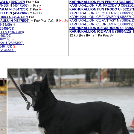
 U (45470/07)
Pra
Y
Ka
KARHUKALLION FUN FENIX U (36218/10
SSI N (45471/07)
✝
Pra
~
KARHUKALLION FUN FREDDY U (36221/1
JA N (45472/07)
✝
Pra
Ä
KARHUKALLION FUN FRODO U (36217/1
LO N (45473/07)
✝
Pra
Li
KARHUKALLION ICE QUEEN N (38866/12)
KARHUKALLION ICE FLOWER N (38867/12
KA N (45474/07)
Pra
KARHUKALLION ICE FANTASY N (38869/1
ULU N (45475/07)
✝
PoA
Pra
IfA
CmB
Hc
Sy
KARHUKALLION ICE DREAM N (38868/12)
458/09)
✝
KARHUKALLION ICE WARRIOR U (38865/
23459/09)
KARHUKALLION ICE MAN U (38864/12)
 N (23460/09)
12 kpl (Pra IfA Ifa T Ka Poa Sk)
461/09)
62/09)
S
 U (23463/09)
464/09)
S
23465/09)