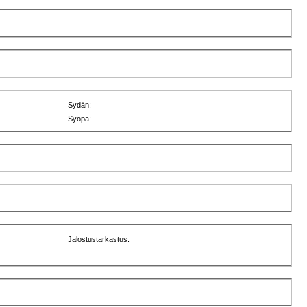
Sydän:
Syöpä:
Jalostustarkastus: