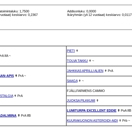
atoimintaluku: 1,7500
Addisonluku: 0,0000
vuotiaat) keskiarvo: 0,2367
Ikäryhmän (yli 12 vuotiaat) keskiarvo: 0,0117
PIETI
✝
PrA
IfA
~
TOLVA TAKKU
✝
~
JAHKKAS APRILLI ALIEN
✝
PrA
SAN-APIS
✝
PrA
~
SAAGA
✝
~
FJÄLLFARMENS CAMMO
STALGIA
✝
PrA
JUOKSA PILKKUMI
✝
LUMITURPA EXCELLENT EDDIE
✝
PoA
IfB
DALMIINA
✝
PrA
IfB
KUURAKUONON ASTEROIDI-AIDI
✝
Prb
~