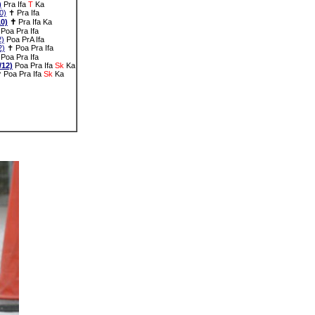
)
Pra
Ifa
T
Ka
0)
✝
Pra
Ifa
0)
✝
Pra
Ifa
Ka
Poa
Pra
Ifa
)
Poa
PrA
Ifa
2)
✝
Poa
Pra
Ifa
Poa
Pra
Ifa
12)
Poa
Pra
Ifa
Sk
Ka
✝
Poa
Pra
Ifa
Sk
Ka