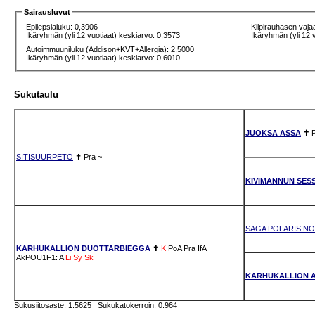
Sairausluvut
Epilepsialuku: 0,3906
Kilpirauhasen vaja
Ikäryhmän (yli 12 vuotiaat) keskiarvo: 0,3573
Ikäryhmän (yli 12 
Autoimmuuniluku (Addison+KVT+Allergia): 2,5000
Ikäryhmän (yli 12 vuotiaat) keskiarvo: 0,6010
Sukutaulu
JUOKSA ÄSSÄ
✝
SITISUURPETO
✝
Pra
~
KIVIMANNUN SES
SAGA POLARIS NO
KARHUKALLION DUOTTARBIEGGA
✝
K
PoA
Pra
IfA
AkPOU1F1: A
Li
Sy
Sk
KARHUKALLION A
Sukusiitosaste: 1.5625 Sukukatokerroin: 0.964