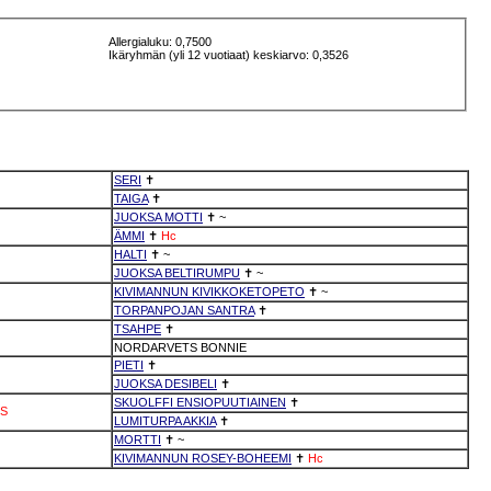
Allergialuku: 0,7500
Ikäryhmän (yli 12 vuotiaat) keskiarvo: 0,3526
SERI
✝
TAIGA
✝
JUOKSA MOTTI
✝
~
ÄMMI
✝
Hc
HALTI
✝
~
JUOKSA BELTIRUMPU
✝
~
KIVIMANNUN KIVIKKOKETOPETO
✝
~
TORPANPOJAN SANTRA
✝
TSAHPE
✝
NORDARVETS BONNIE
PIETI
✝
JUOKSA DESIBELI
✝
SKUOLFFI ENSIOPUUTIAINEN
✝
S
LUMITURPA AKKIA
✝
MORTTI
✝
~
KIVIMANNUN ROSEY-BOHEEMI
✝
Hc