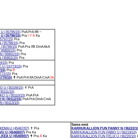
 (35795/15)
PoA
PrA
IfB
~
 (35796/15)
Pra
I
Y
Ä
Ka
5797/15)
Pra
(35798/15)
Pra
(35799/15)
PoA
Pra
IfB
DmA
AkA
35800/15)
Pra
 (35801/15)
Pra
(35802/15)
Pra
4/15)
Pra
 (15773/15)
Pra
15)
Pra
B
72/15)
Pra
770/15)
✝
PoA
PrA
IfA
DmA
CmA
Sk
 U (30109/15)
✝
PrA
0111/15)
O U (30110/15)
PoA
PrA
N (30112/15)
PoA
PrA
DmA
CmA
 (30113/15)
Sama emä
MA U (45467/07)
✝
Pra
KARHUKALLION FUN FANNY N (36222/1
 U (45468/07)
Pra
Ka
KARHUKALLION FUN FABIO U (36219/10)
EA U (45469/07)
✝
Pra
Ä
Ka
KARHUKALLION FUN FELIX U (36220/10)