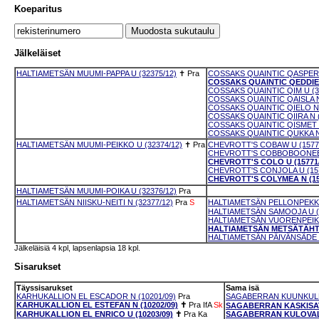
Koeparitus
Jälkeläiset
HALTIAMETSÄN MUUMI-PAPPA U (32375/12)
✝
Pra
COSSAKS QUAINTIC QASPER U
COSSAKS QUAINTIC QEDDIE U
COSSAKS QUAINTIC QIM U (3
COSSAKS QUAINTIC QAISLA N 
COSSAKS QUAINTIC QIELO N 
COSSAKS QUAINTIC QIIRA N (
COSSAKS QUAINTIC QISMET N
COSSAKS QUAINTIC QUKKA N 
HALTIAMETSÄN MUUMI-PEIKKO U (32374/12)
✝
Pra
CHEVROTT'S COBAW U (1577
CHEVROTT'S COBBOBOONEE U
CHEVROTT'S COLO U (15771/
CHEVROTT'S CONJOLA U (157
CHEVROTT'S COLYMEA N (15
HALTIAMETSÄN MUUMI-POIKA U (32376/12)
Pra
HALTIAMETSÄN NIISKU-NEITI N (32377/12)
Pra
S
HALTIAMETSÄN PELLONPEKKO
HALTIAMETSÄN SAMOOJA U (3
HALTIAMETSÄN VUORENPEIKK
HALTIAMETSÄN METSÄTÄHTI 
HALTIAMETSÄN PÄIVÄNSÄDE N
Jälkeläisiä 4 kpl, lapsenlapsia 18 kpl.
Sisarukset
Täyssisarukset
Sama isä
KARHUKALLION EL ESCADOR N (10201/09)
Pra
SAGABERRAN KUUNKULKE
KARHUKALLION EL ESTEFAN N (10202/09)
✝
Pra
IfA
Sk
SAGABERRAN KASKISAVU
KARHUKALLION EL ENRICO U (10203/09)
✝
Pra
Ka
SAGABERRAN KULOVALK