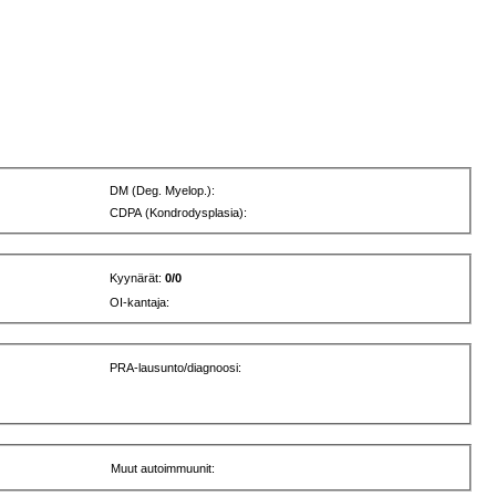
DM (Deg. Myelop.):
CDPA (Kondrodysplasia):
Kyynärät:
0/0
OI-kantaja:
PRA-lausunto/diagnoosi:
Muut autoimmuunit: