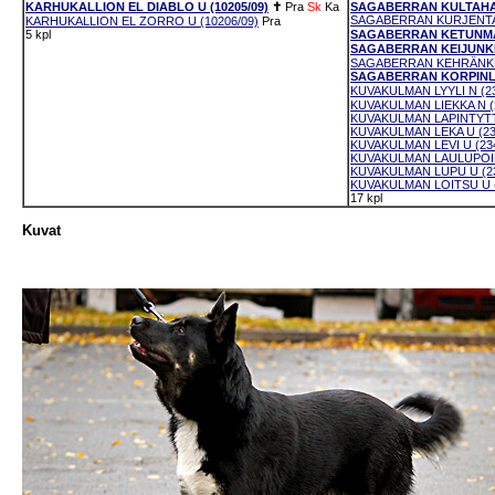
KARHUKALLION EL DIABLO U (10205/09)
✝
Pra
Sk
Ka
SAGABERRAN KULTAHAVU
SAGABERRAN KURJENTAN
KARHUKALLION EL ZORRO U (10206/09)
Pra
5 kpl
SAGABERRAN KETUNMAR
SAGABERRAN KEIJUNKEL
SAGABERRAN KEHRÄNKUK
SAGABERRAN KORPINLA
KUVAKULMAN LYYLI N (23
KUVAKULMAN LIEKKA N (
KUVAKULMAN LAPINTYTTÖ
KUVAKULMAN LEKA U (23
KUVAKULMAN LEVI U (234
KUVAKULMAN LAULUPOIKA
KUVAKULMAN LUPU U (23
KUVAKULMAN LOITSU U (
17 kpl
Kuvat