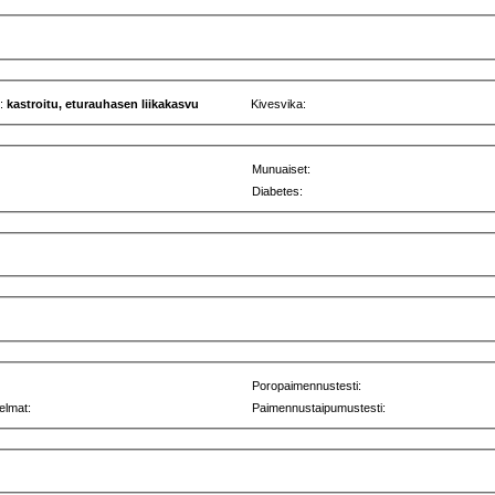
u:
kastroitu, eturauhasen liikakasvu
Kivesvika:
Munuaiset:
Diabetes:
Poropaimennustesti:
elmat:
Paimennustaipumustesti: