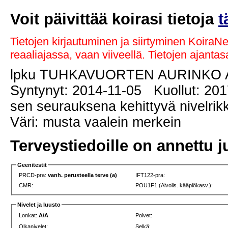
Voit päivittää koirasi tietoja
t
Tietojen kirjautuminen ja siirtyminen KoiraN
reaaliajassa, vaan viiveellä. Tietojen ajant
lpku TUHKAVUORTEN AURINKO
Syntynyt: 2014-11-05 Kuollut: 201
sen seurauksena kehittyvä nivelrik
Väri: musta vaalein merkein
Terveystiedoille on annettu j
Geenitestit
PRCD-pra:
vanh. perusteella terve (a)
IFT122-pra:
CMR:
POU1F1 (Aivolis. kääpiökasv.):
Nivelet ja luusto
Lonkat:
A/A
Polvet:
Olkanivelet:
Selkä: