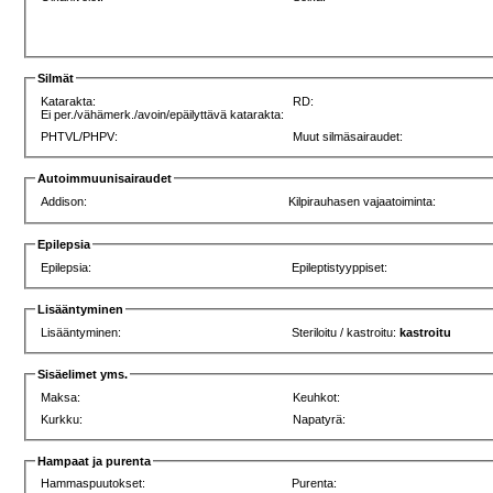
Silmät
Katarakta:
RD:
Ei per./vähämerk./avoin/epäilyttävä katarakta:
PHTVL/PHPV:
Muut silmäsairaudet:
Autoimmuunisairaudet
Addison:
Kilpirauhasen vajaatoiminta:
Epilepsia
Epilepsia:
Epileptistyyppiset:
Lisääntyminen
Lisääntyminen:
Steriloitu / kastroitu:
kastroitu
Sisäelimet yms.
Maksa:
Keuhkot:
Kurkku:
Napatyrä:
Hampaat ja purenta
Hammaspuutokset:
Purenta: